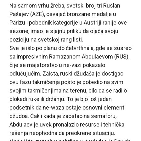
Na samom vrhu žreba, svetski broj tri Ruslan
Pašajev (AZE), osvajač bronzane medalje u
Parizu i pobednik kategorije u Austriji ranije ove
sezone, imao je sjajnu priliku da ojača svoju
poziciju na svetskoj rang listi.
Sve je išlo po planu do četvrtfinala, gde se susreo
sa impresivnim Ramazanom Abdulaevom (RUS),
čije se majstorstvo u ne-vazi pokazalo
odlučujućim. Zaista, ruski džudaša je dostigao
ovu fazu takmičenja pošto je pobedio na svim
svojim takmičenjima na terenu, bilo da se radi o
blokadi ruke ili držanju. To je bio još jedan
podsetnik da ne-waza ostaje osnovni element
džudoa. Čak i kada je zaostao na semaforu,
Abdulaev je uvek pronalazio resurse i tehnička
rešenja neophodna da preokrene situaciju.