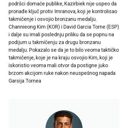
podršci domaće publike, Kazirbiek nije uspeo da
pronađe ključ protiv Imranova, koji je kontrolisao
takmičenje i osvojio bronzanu medalju.
Channieong Kim (KOR) i David Garcia Torne (ESP)
i dalje su imali poslednju priliku da se popnu na
podijum u takmičenju za drugu bronzanu
medalju. Pokazalo se da je to bilo veoma taktičko
takmičenje, koje je na kraju osvojio Kim, koji je
iskoristio veoma mali otvor da postigne juko
brzom akcijom ruke nakon neuspešnog napada
Garsija Tornea