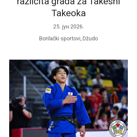
različita grada za Takeshi
Takeoka
25. јун 2026.
Borilački sportovi
,
Džudo