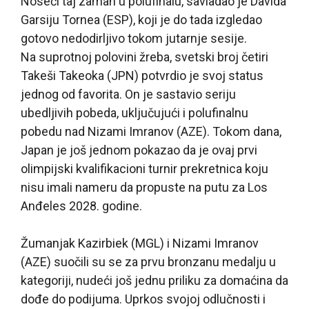
Noseći taj zamah u polufinalu, savladao je Davida
Garsiju Tornea (ESP), koji je do tada izgledao
gotovo nedodirljivo tokom jutarnje sesije.
Na suprotnoj polovini žreba, svetski broj četiri
Takeši Takeoka (JPN) potvrdio je svoj status
jednog od favorita. On je sastavio seriju
ubedljivih pobeda, uključujući i polufinalnu
pobedu nad Nizami Imranov (AZE). Tokom dana,
Japan je još jednom pokazao da je ovaj prvi
olimpijski kvalifikacioni turnir prekretnica koju
nisu imali nameru da propuste na putu za Los
Anđeles 2028. godine.
Žumanjak Kazirbiek (MGL) i Nizami Imranov
(AZE) suočili su se za prvu bronzanu medalju u
kategoriji, nudeći još jednu priliku za domaćina da
dođe do podijuma. Uprkos svojoj odlučnosti i