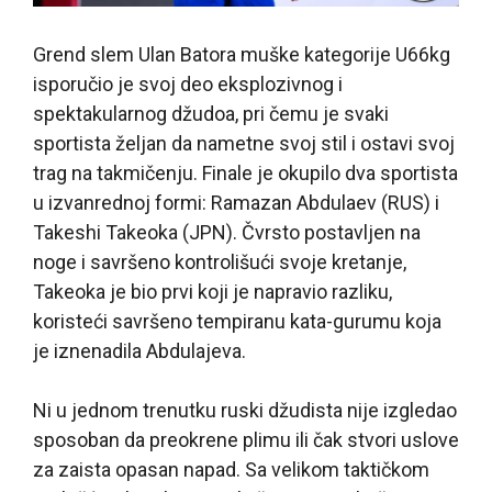
Grend slem Ulan Batora muške kategorije U66kg
isporučio je svoj deo eksplozivnog i
spektakularnog džudoa, pri čemu je svaki
sportista željan da nametne svoj stil i ostavi svoj
trag na takmičenju. Finale je okupilo dva sportista
u izvanrednoj formi: Ramazan Abdulaev (RUS) i
Takeshi Takeoka (JPN). Čvrsto postavljen na
noge i savršeno kontrolišući svoje kretanje,
Takeoka je bio prvi koji je napravio razliku,
koristeći savršeno tempiranu kata-gurumu koja
je iznenadila Abdulajeva.
Ni u jednom trenutku ruski džudista nije izgledao
sposoban da preokrene plimu ili čak stvori uslove
za zaista opasan napad. Sa velikom taktičkom