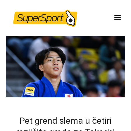
Skip
to
ME
content
Pet grend slema u četiri