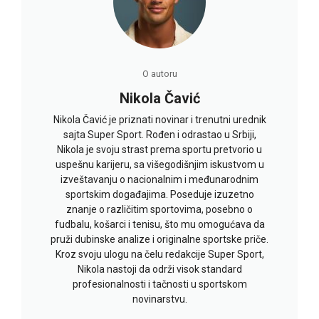
O autoru
Nikola Čavić
Nikola Čavić je priznati novinar i trenutni urednik
sajta Super Sport. Rođen i odrastao u Srbiji,
Nikola je svoju strast prema sportu pretvorio u
uspešnu karijeru, sa višegodišnjim iskustvom u
izveštavanju o nacionalnim i međunarodnim
sportskim događajima. Poseduje izuzetno
znanje o različitim sportovima, posebno o
fudbalu, košarci i tenisu, što mu omogućava da
pruži dubinske analize i originalne sportske priče.
Kroz svoju ulogu na čelu redakcije Super Sport,
Nikola nastoji da održi visok standard
profesionalnosti i tačnosti u sportskom
novinarstvu.