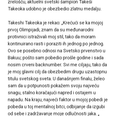
zrelošću, aktuelni svetski šampion Takeši
Takeoka udobno je obezbedio zlatnu medalju.
Takeshi Takeoka je rekao: „Krećući se ka mojoj
prvoj Olimpijadi, znam da su međunarodni
protivnici istraživali moj stil, tako da moram
kontinuirano rasti i poraziti ih jednog po jednog.
Ovo se posebno odnosi na Svetsko prvenstvo u
Bakuu; pošto sam pobedio prošle godine i sada
nosim crveni backnumber. Svi me ciljaju, tako da
je moj glavni cilj da obezbedim drugu uzastopnu
titulu svetskog sveta. U današnjem finalu, želeo
sam da u potpunosti pokažem svoju najveću
snagu, stalno koračajući napred i ostajem u
napadu. Na kraju, najveći faktor u mojoj pobedi je
pobeda u toj mentalnoj bitci, odbijanje da izgubi
od sebe i zadržavanje moje odlučnosti jaka. „