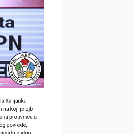
a Italijanku
 na koji je Ejb
ena protivnica u
bog povrede,
naestu zlatnu