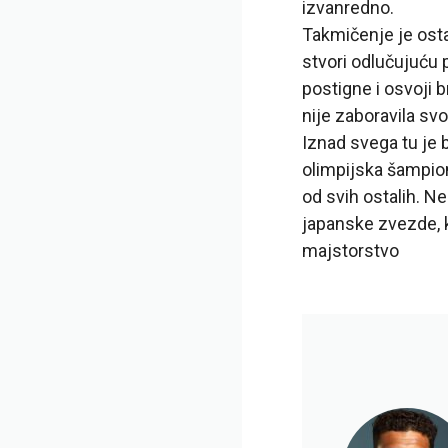
izvanredno.
Takmičenje je osta
stvori odlučujuću 
postigne i osvoji 
nije zaboravila s
Iznad svega tu je 
olimpijska šampion
od svih ostalih. Ne
japanske zvezde, k
majstorstvo