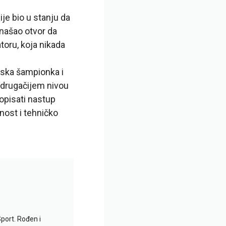
je bio u stanju da
onašao otvor da
toru, koja nikada
etska šampionka i
a drugačijem nivou
 opisati nastup
nost i tehničko
Sport. Rođen i