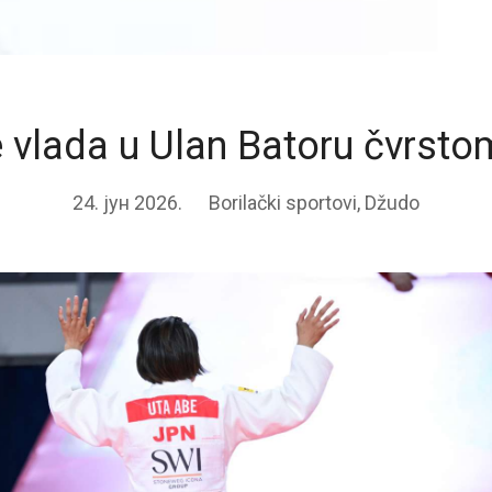
 vlada u Ulan Batoru čvrst
24. јун 2026.
Borilački sportovi
,
Džudo