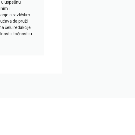
io u uspešnu
lnim i
je o različitim
gućava da pruži
na čelu redakcije
nosti i tačnosti u