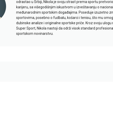
odrastao u Srbiji, Nikola je svoju strast prema sportu pretvor
karijeru, sa višegodišnjim iskustvom u izveštavanju o naciona
međunarodnim sportskim događajima. Poseduje izuzetno znan
sportovima, posebno o fudbalu, košarci i tenisu, što mu omo
dubinske analize i originalne sportske priče. Kroz svoju ulogu 
Super Sport, Nikola nastoji da održi visok standard profesional
sportskom novinarstvu.