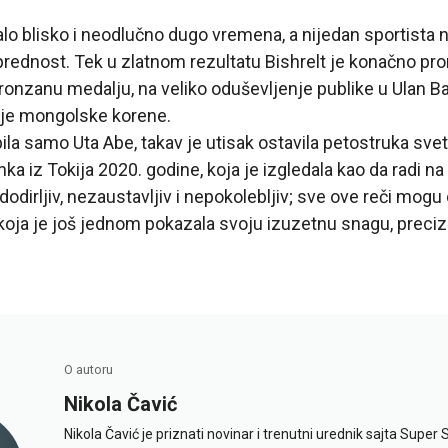
lo blisko i neodlučno dugo vremena, a nijedan sportista ni
prednost. Tek u zlatnom rezultatu Bishrelt je konačno pr
bronzanu medalju, na veliko oduševljenje publike u Ulan Ba
voje mongolske korene.
bila samo Uta Abe, takav je utisak ostavila petostruka sv
ka iz Tokija 2020. godine, koja je izgledala kao da radi n
dodirljiv, nezaustavljiv i nepokolebljiv; sve ove reči mogu
oja je još jednom pokazala svoju izuzetnu snagu, preciz
O autoru
Nikola Čavić
Nikola Čavić je priznati novinar i trenutni urednik sajta Super 