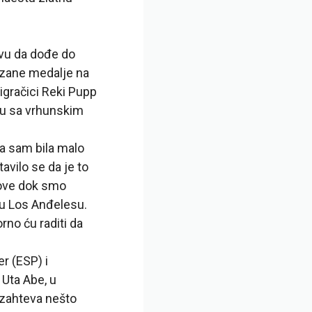
vu da dođe do
nzane medalje na
igračici Reki Pupp
ju sa vrhunskim
da sam bila malo
vilo se da je to
dove dok smo
 u Los Anđelesu.
no ću raditi da
r (ESP) i
u Uta Abe, u
 zahteva nešto