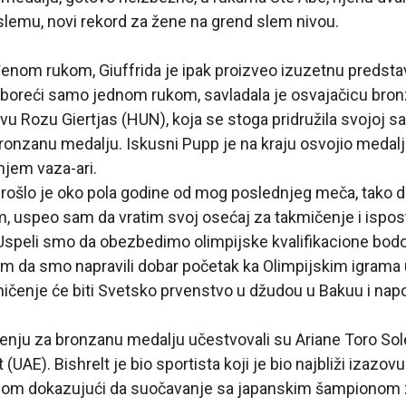
slemu, novi rekord za žene na grend slem nivou.
nom rukom, Giuffrida je ipak proizveo izuzetnu predsta
se boreći samo jednom rukom, savladala je osvajačicu bro
 Rozu Giertjas (HUN), koja se stoga pridružila svojoj sa
bronzanu medalju. Iskusni Pupp je na kraju osvojio medal
jem vaza-ari.
„Prošlo je oko pola godine od mog poslednjeg meča, tako 
 uspeo sam da vratim svoj osećaj za takmičenje i isposta
 Uspeli smo da obezbedimo olimpijske kvalifikacione bo
islim da smo napravili dobar početak ka Olimpijskim igrama
čenje će biti Svetsko prvenstvo u džudou u Bakuu i napor
nju za bronzanu medalju učestvovali su Ariane Toro Sole
 (UAE). Bishrelt je bio sportista koji je bio najbliži izazov
ednom dokazujući da suočavanje sa japanskim šampionom