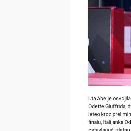
Uta Abe je osvojila
Odette Giuffrida, 
leteo kroz prelimi
finalu, Italijanka 
ostavljajući zlatn