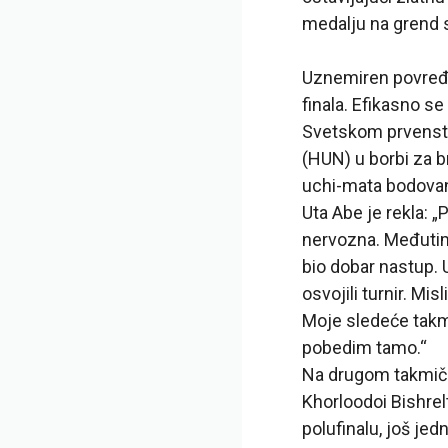
medalju na grend 
Uznemiren povređe
finala. Efikasno 
Svetskom prvenstvu
(HUN) u borbi za 
uchi-mata bodovan
Uta Abe je rekla: 
nervozna. Međutim,
bio dobar nastup.
osvojili turnir. M
Moje sledeće takmi
pobedim tamo.“
Na drugom takmiče
Khorloodoi Bishrelt
polufinalu, još j