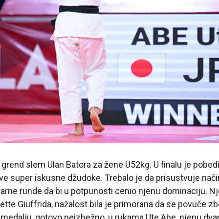
 grend slem Ulan Batora za žene U52kg. U finalu je pobedil
dve super iskusne džudoke. Trebalo je da prisustvuje način
narne runde da bi u potpunosti cenio njenu dominaciju. Nj
Odette Giuffrida, nažalost bila je primorana da se povuče z
u medalju, gotovo neizbežno, u rukama Ute Abe, njenu dva