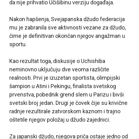
da nije prihvatio Učišibinu verziju događaja.
Nakon hapšenja, Svejapanska džudo federacija
mu je zabranila sve aktivnosti vezane za džudo,
čime je definitivan okončan njegov angažman u
sportu.
Kao rezultat toga, diskusije o Uchishiba
neminovno uključuju dve veoma različite
realnosti. Prvi je izuzetan sportista, olimpijski
šampion u Atini i Pekingu, finalista svetskog
prvenstva, pobednik grend slem u Parizu i bivši
svetski broj jedan. Drugi je čovek čije su krivične
radnje rezultirale zatvorskom kaznom i trajno
oštetile njegov položaj u džudo zajednici.
Za japanski džudo, njegova priča ostaje jedno od