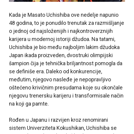
Kada je Masato Uchishiba ove nedelje napunio
48 godina, to je ponudilo trenutak za razmišljanje
o jednoj od najsloženijih i najkontroverznijih
karijera u modernoj istoriji džudoa. Na tatami,
Uchishiba je bio među najboljim lakim džudoka
Japan ikada proizveden, dvostruki olimpijski
šampion čija je tehnička briljantnost pomogla da
se definiše era. Daleko od konkurencije,
međutim, njegovo nasleđe je nepopravljivo
oštećeno krivičnim presudama koje su okončale
njegovu trenersku karijeru i transformisale način
na koji ga pamte.
Rođen u Japanu i razvijen kroz renomirani
sistem Univerziteta Kokushikan, Uchishiba se