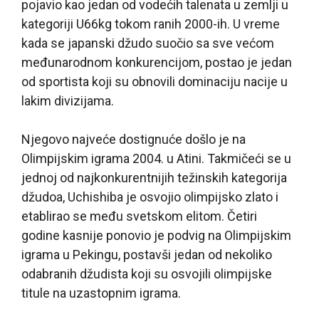
pojavio kao jedan od vodećih talenata u zemlji u
kategoriji U66kg tokom ranih 2000-ih. U vreme
kada se japanski džudo suočio sa sve većom
međunarodnom konkurencijom, postao je jedan
od sportista koji su obnovili dominaciju nacije u
lakim divizijama.
Njegovo najveće dostignuće došlo je na
Olimpijskim igrama 2004. u Atini. Takmičeći se u
jednoj od najkonkurentnijih težinskih kategorija
džudoa, Uchishiba je osvojio olimpijsko zlato i
etablirao se među svetskom elitom. Četiri
godine kasnije ponovio je podvig na Olimpijskim
igrama u Pekingu, postavši jedan od nekoliko
odabranih džudista koji su osvojili olimpijske
titule na uzastopnim igrama.