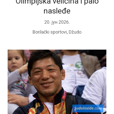
Olimpijska veličina i palo
nasleđe
20. јун 2026.
Borilački sportovi
,
Džudo