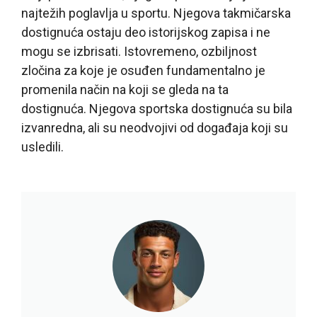
najtežih poglavlja u sportu. Njegova takmičarska
dostignuća ostaju deo istorijskog zapisa i ne
mogu se izbrisati. Istovremeno, ozbiljnost
zločina za koje je osuđen fundamentalno je
promenila način na koji se gleda na ta
dostignuća. Njegova sportska dostignuća su bila
izvanredna, ali su neodvojivi od događaja koji su
usledili.