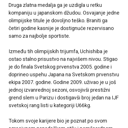
Druga zlatna medalja ga je uzdigla u retku
kompaniju u japanskom džudou. Osvajanje jedne
olimpijske titule je dovoljno teško. Braniti ga
četiri godine kasnije je dostignuće rezervisano
samo za najbolje sportiste.
Između tih olimpijskih trijumfa, Uchishiba je
ostao stalno prisustvo na najvišem nivou. Stigao
je do finala Svetskog prvenstva 2005. godine i
doprineo uspehu Japana na Svetskom prvenstvu
ekipa 2007. godine. Godine 2009. uživao je u još
jednoj izvanrednoj sezoni, osvojivši prestižni
grend slem u Parizu i dostigavši broj jedan na IJF
svetskoj rang listi u kategoriji U66kg.
Tokom svoje karijere bio je poznat po svom