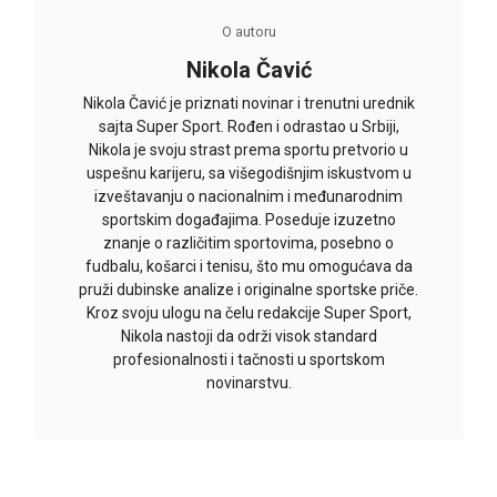
O autoru
Nikola Čavić
Nikola Čavić je priznati novinar i trenutni urednik
sajta Super Sport. Rođen i odrastao u Srbiji,
Nikola je svoju strast prema sportu pretvorio u
uspešnu karijeru, sa višegodišnjim iskustvom u
izveštavanju o nacionalnim i međunarodnim
sportskim događajima. Poseduje izuzetno
znanje o različitim sportovima, posebno o
fudbalu, košarci i tenisu, što mu omogućava da
pruži dubinske analize i originalne sportske priče.
Kroz svoju ulogu na čelu redakcije Super Sport,
Nikola nastoji da održi visok standard
profesionalnosti i tačnosti u sportskom
novinarstvu.