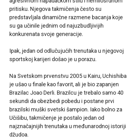
agresivnom napadačkom stilu i nemilosrdnom
pritisku. Njegova takmičenja često su
predstavljala dinamične razmene bacanja koje
su ga učinile jednim od najuzbudljivijih
konkurenata svoje generacije.
Ipak, jedan od odlučujućih trenutaka u njegovoj
sportskoj karijeri došao je u porazu.
Na Svetskom prvenstvu 2005 u Kairu, Uchishiba
je ušao u finale kao favorit, ali je bio zapanjen
Brazilac Joao Derli. Brazilcu je trebalo samo 40
sekundi da obezbedi pobedu i postane prvi
brazilski muški svetski šampion. Iako bolno za
Učišibu, takmičenje je postalo jedan od
najznačajnijih trenutaka u međunarodnoj istoriji
džudoa.