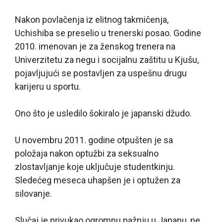
Nakon povlačenja iz elitnog takmičenja,
Uchishiba se preselio u trenerski posao. Godine
2010. imenovan je za ženskog trenera na
Univerzitetu za negu i socijalnu zaštitu u Kjušu,
pojavljujući se postavljen za uspešnu drugu
karijeru u sportu.
Ono što je usledilo šokiralo je japanski džudo.
U novembru 2011. godine otpušten je sa
položaja nakon optužbi za seksualno
zlostavljanje koje uključuje studentkinju.
Sledećeg meseca uhapšen je i optužen za
silovanje.
Slučaj je privukao ogromnu pažnju u Japanu, ne