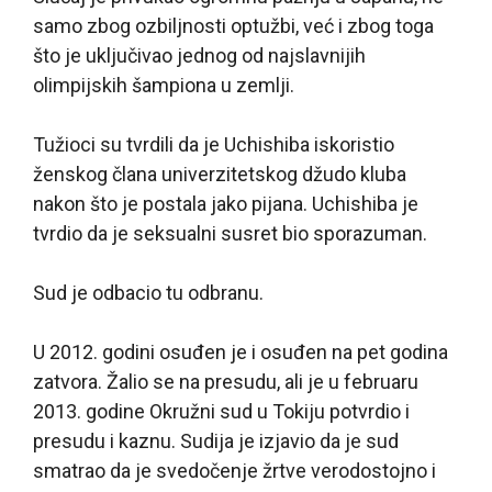
samo zbog ozbiljnosti optužbi, već i zbog toga
što je uključivao jednog od najslavnijih
olimpijskih šampiona u zemlji.
Tužioci su tvrdili da je Uchishiba iskoristio
ženskog člana univerzitetskog džudo kluba
nakon što je postala jako pijana. Uchishiba je
tvrdio da je seksualni susret bio sporazuman.
Sud je odbacio tu odbranu.
U 2012. godini osuđen je i osuđen na pet godina
zatvora. Žalio se na presudu, ali je u februaru
2013. godine Okružni sud u Tokiju potvrdio i
presudu i kaznu. Sudija je izjavio da je sud
smatrao da je svedočenje žrtve verodostojno i