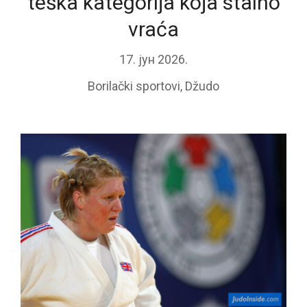
teška kategorija koja stalno
vraća
17. јун 2026.
Borilački sportovi
,
Džudo