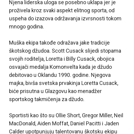
Njena liderska uloga se posebno uklapa jer je
proživela kroz svaki aspekt elitnog sporta, od
uspeha do izazova održavanja izvrsnosti tokom
mnogo godina.
Muška ekipa takođe odražava jake tradicije
škotskog džudoa. Scott Cusack slijedi stopama
svojih roditelja, Loretta i Billy Cusack, obojica
osvajači medalja Komonvelta kada je džudo
debitovao u Oklandu 1990. godine. Njegova
majka, bivša svetska prvakinja Loretta Cusack,
biće prisutna u Glazgovu kao menadžer
sportskog takmičenja za džudo.
Sportisti kao što su Ollie Short, Gregor Miller, Neil
MacDonald, Aiden Moffat, Daniel Pacitti i Jaden
Calder upotpunjuju talentovanu škotsku ekipu