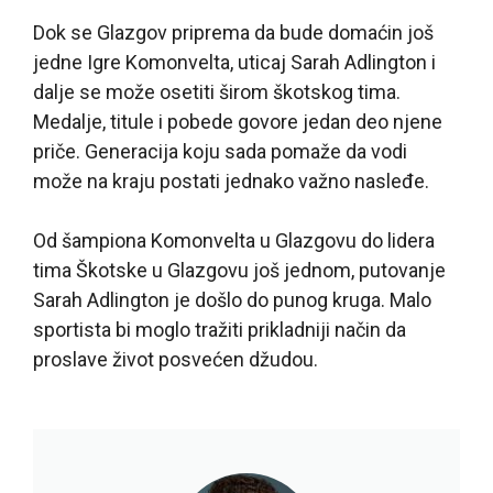
Dok se Glazgov priprema da bude domaćin još
jedne Igre Komonvelta, uticaj Sarah Adlington i
dalje se može osetiti širom škotskog tima.
Medalje, titule i pobede govore jedan deo njene
priče. Generacija koju sada pomaže da vodi
može na kraju postati jednako važno nasleđe.
Od šampiona Komonvelta u Glazgovu do lidera
tima Škotske u Glazgovu još jednom, putovanje
Sarah Adlington je došlo do punog kruga. Malo
sportista bi moglo tražiti prikladniji način da
proslave život posvećen džudou.