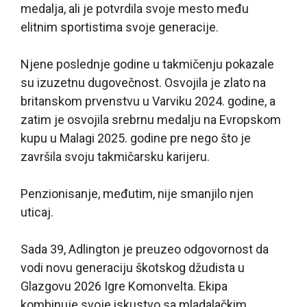
medalja, ali je potvrdila svoje mesto među
elitnim sportistima svoje generacije.
Njene poslednje godine u takmičenju pokazale
su izuzetnu dugovečnost. Osvojila je zlato na
britanskom prvenstvu u Varviku 2024. godine, a
zatim je osvojila srebrnu medalju na Evropskom
kupu u Malagi 2025. godine pre nego što je
završila svoju takmičarsku karijeru.
Penzionisanje, međutim, nije smanjilo njen
uticaj.
Sada 39, Adlington je preuzeo odgovornost da
vodi novu generaciju škotskog džudista u
Glazgovu 2026 Igre Komonvelta. Ekipa
kombinuje svoje iskustvo sa mladalačkim