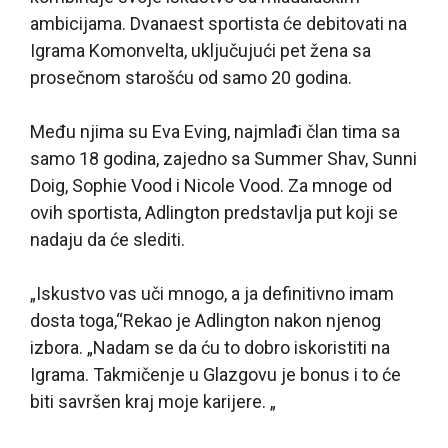
ambicijama. Dvanaest sportista će debitovati na
Igrama Komonvelta, uključujući pet žena sa
prosečnom starošću od samo 20 godina.
Među njima su Eva Eving, najmlađi član tima sa
samo 18 godina, zajedno sa Summer Shav, Sunni
Doig, Sophie Vood i Nicole Vood. Za mnoge od
ovih sportista, Adlington predstavlja put koji se
nadaju da će slediti.
„Iskustvo vas uči mnogo, a ja definitivno imam
dosta toga,“Rekao je Adlington nakon njenog
izbora. „Nadam se da ću to dobro iskoristiti na
Igrama. Takmičenje u Glazgovu je bonus i to će
biti savršen kraj moje karijere. „