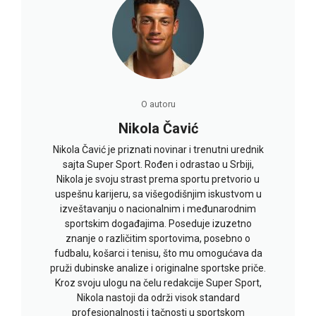
O autoru
Nikola Čavić
Nikola Čavić je priznati novinar i trenutni urednik
sajta Super Sport. Rođen i odrastao u Srbiji,
Nikola je svoju strast prema sportu pretvorio u
uspešnu karijeru, sa višegodišnjim iskustvom u
izveštavanju o nacionalnim i međunarodnim
sportskim događajima. Poseduje izuzetno
znanje o različitim sportovima, posebno o
fudbalu, košarci i tenisu, što mu omogućava da
pruži dubinske analize i originalne sportske priče.
Kroz svoju ulogu na čelu redakcije Super Sport,
Nikola nastoji da održi visok standard
profesionalnosti i tačnosti u sportskom