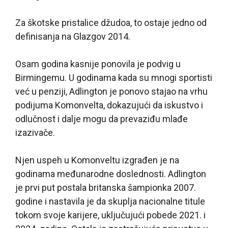
Za škotske pristalice džudoa, to ostaje jedno od
definisanja na Glazgov 2014.
Osam godina kasnije ponovila je podvig u
Birmingemu. U godinama kada su mnogi sportisti
već u penziji, Adlington je ponovo stajao na vrhu
podijuma Komonvelta, dokazujući da iskustvo i
odlučnost i dalje mogu da prevaziđu mlađe
izazivače.
Njen uspeh u Komonveltu izgrađen je na
godinama međunarodne doslednosti. Adlington
je prvi put postala britanska šampionka 2007.
godine i nastavila je da skuplja nacionalne titule
tokom svoje karijere, uključujući pobede 2021. i