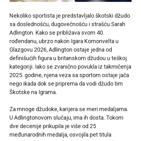
Nekoliko sportista je predstavljalo škotski džudo
sa doslednošću, dugovečnošću i strašću Sarah
Adlington. Kako se približava svom 40.
rođendanu, ubrzo nakon Igara Komonvelta u
Glazgovu 2026, Adlington ostaje jedna od
definišućih figura u britanskom džudou u teškoj
kategoriji. Iako se zvanično povukla iz takmičenja
2025. godine, njena veza sa sportom ostaje jača
nego ikada dok se priprema da vodi džudo tim
Škotske na Igrama.
Za mnoge džudoke, karijera se meri medaljama.
U Adlingtonovom slučaju, ima ih dosta. Tokom
dve decenije prikupila je više od 25
međunarodnih medalja, osvojila pet titula