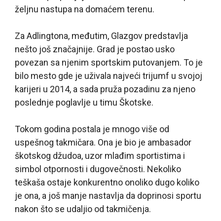
željnu nastupa na domaćem terenu.
Za Adlingtona, međutim, Glazgov predstavlja
nešto još značajnije. Grad je postao usko
povezan sa njenim sportskim putovanjem. To je
bilo mesto gde je uživala najveći trijumf u svojoj
karijeri u 2014, a sada pruža pozadinu za njeno
poslednje poglavlje u timu Škotske.
Tokom godina postala je mnogo više od
uspešnog takmičara. Ona je bio je ambasador
škotskog džudoa, uzor mlađim sportistima i
simbol otpornosti i dugovečnosti. Nekoliko
teškaša ostaje konkurentno onoliko dugo koliko
je ona, a još manje nastavlja da doprinosi sportu
nakon što se udaljio od takmičenja.