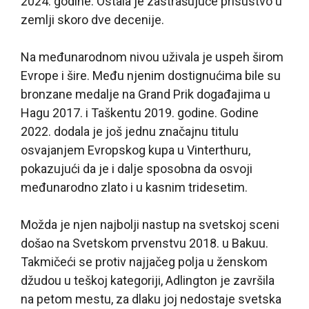
2024. godine. Ostala je zastrašujuće prisustvo u
zemlji skoro dve decenije.
Na međunarodnom nivou uživala je uspeh širom
Evrope i šire. Među njenim dostignućima bile su
bronzane medalje na Grand Prik događajima u
Hagu 2017. i Taškentu 2019. godine. Godine
2022. dodala je još jednu značajnu titulu
osvajanjem Evropskog kupa u Vinterthuru,
pokazujući da je i dalje sposobna da osvoji
međunarodno zlato i u kasnim tridesetim.
Možda je njen najbolji nastup na svetskoj sceni
došao na Svetskom prvenstvu 2018. u Bakuu.
Takmičeći se protiv najjačeg polja u ženskom
džudou u teškoj kategoriji, Adlington je završila
na petom mestu, za dlaku joj nedostaje svetska