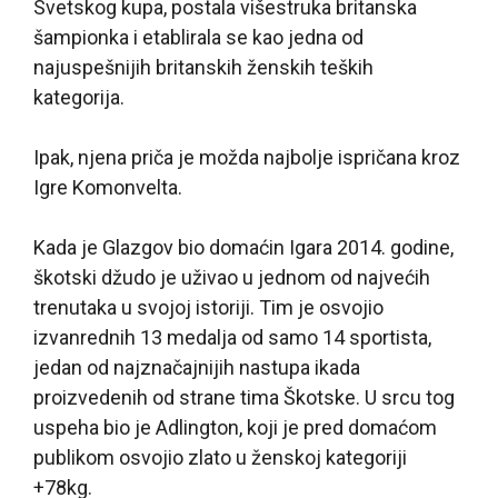
Svetskog kupa, postala višestruka britanska
šampionka i etablirala se kao jedna od
najuspešnijih britanskih ženskih teških
kategorija.
Ipak, njena priča je možda najbolje ispričana kroz
Igre Komonvelta.
Kada je Glazgov bio domaćin Igara 2014. godine,
škotski džudo je uživao u jednom od najvećih
trenutaka u svojoj istoriji. Tim je osvojio
izvanrednih 13 medalja od samo 14 sportista,
jedan od najznačajnijih nastupa ikada
proizvedenih od strane tima Škotske. U srcu tog
uspeha bio je Adlington, koji je pred domaćom
publikom osvojio zlato u ženskoj kategoriji
+78kg.