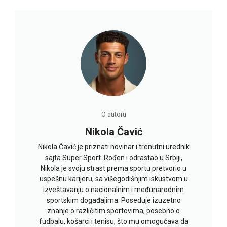
O autoru
Nikola Čavić
Nikola Čavić je priznati novinar i trenutni urednik
sajta Super Sport. Rođen i odrastao u Srbiji,
Nikola je svoju strast prema sportu pretvorio u
uspešnu karijeru, sa višegodišnjim iskustvom u
izveštavanju o nacionalnim i međunarodnim
sportskim događajima. Poseduje izuzetno
znanje o različitim sportovima, posebno o
fudbalu, košarci i tenisu, što mu omogućava da