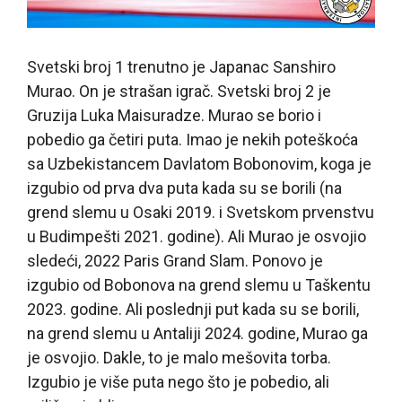
Svetski broj 1 trenutno je Japanac Sanshiro
Murao. On je strašan igrač. Svetski broj 2 je
Gruzija Luka Maisuradze. Murao se borio i
pobedio ga četiri puta. Imao je nekih poteškoća
sa Uzbekistancem Davlatom Bobonovim, koga je
izgubio od prva dva puta kada su se borili (na
grend slemu u Osaki 2019. i Svetskom prvenstvu
u Budimpešti 2021. godine). Ali Murao je osvojio
sledeći, 2022 Paris Grand Slam. Ponovo je
izgubio od Bobonova na grend slemu u Taškentu
2023. godine. Ali poslednji put kada su se borili,
na grend slemu u Antaliji 2024. godine, Murao ga
je osvojio. Dakle, to je malo mešovita torba.
Izgubio je više puta nego što je pobedio, ali