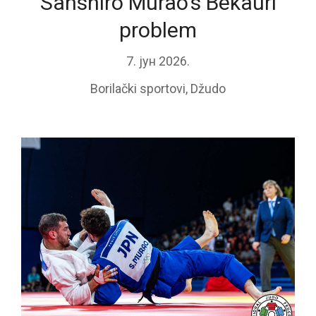
Sanshiro Murao’s Bekauri
problem
7. јун 2026.
Borilački sportovi
,
Džudo