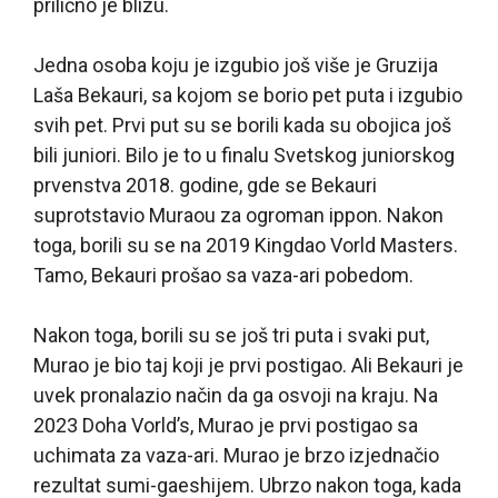
prilično je blizu.
Jedna osoba koju je izgubio još više je Gruzija
Laša Bekauri, sa kojom se borio pet puta i izgubio
svih pet. Prvi put su se borili kada su obojica još
bili juniori. Bilo je to u finalu Svetskog juniorskog
prvenstva 2018. godine, gde se Bekauri
suprotstavio Muraou za ogroman ippon. Nakon
toga, borili su se na 2019 Kingdao Vorld Masters.
Tamo, Bekauri prošao sa vaza-ari pobedom.
Nakon toga, borili su se još tri puta i svaki put,
Murao je bio taj koji je prvi postigao. Ali Bekauri je
uvek pronalazio način da ga osvoji na kraju. Na
2023 Doha Vorld’s, Murao je prvi postigao sa
uchimata za vaza-ari. Murao je brzo izjednačio
rezultat sumi-gaeshijem. Ubrzo nakon toga, kada