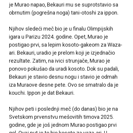
je Murao napao, Bekauri mu se suprotstavio sa
obrnutim (pogrešna noga) tani-otoshi za ippon.
Njihov sledeći meč bio je u finalu Olimpijskih
igara u Parizu 2024. godine. Opet, Murao je
postigao prvi, sa lepim kosoto-gakeom za Waza-
ari. Bekauri, uradio je prelom koji je izjednačio
rezultate. Zatim, na ivici strunjače, Murao je
ponovo pokušao da uradi kosoto. Dok su padali,
Bekauri je stavio desnu nogu i stavio je odmah
iza Muraove desne pete. Ovo se smatralo da je
kouchi. Ippon je dat Bekauri.
Njihov peti i poslednji meč (do danas) bio je na
Svetskom prvenstvu mešovitih timova 2025.
godine, gde je još jednom Murao postigao prvi
gol. Ovaj put je to bio kosoto za vaza-ari. U