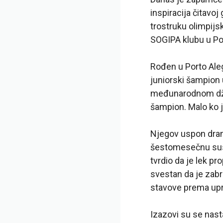
inspiracija čitavoj
trostruku olimpijs
SOGIPA klubu u Por
Rođen u Porto Aleg
juniorski šampion 
međunarodnom džudo
šampion. Malo ko j
Njegov uspon dram
šestomesečnu suspe
tvrdio da je lek p
svestan da je zabra
stavove prema upr
Izazovi su se nast