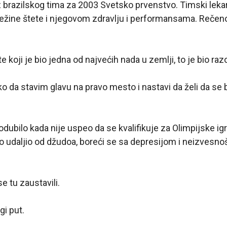
z brazilskog tima za 2003 Svetsko prvenstvo. Timski lekari
težine štete i njegovom zdravlju i performansama. Rečen
 koji je bio jedna od najvećih nada u zemlji, to je bio raz
o da stavim glavu na pravo mesto i nastavi da želi da se bo
dubilo kada nije uspeo da se kvalifikuje za Olimpijske igre
 udaljio od džudoa, boreći se sa depresijom i neizvesno
se tu zaustavili.
gi put.