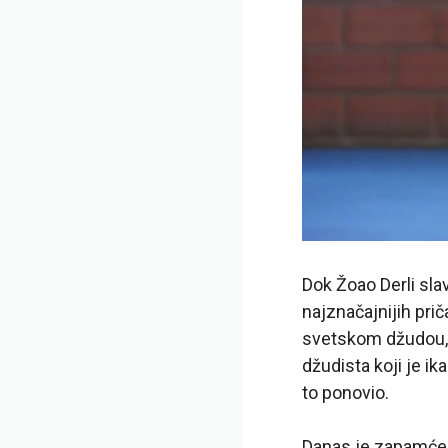
Dok Žoao Derli sla
najznačajnijih pri
svetskom džudou, D
džudista koji je ik
to ponovio.
Danas je zapamćen 