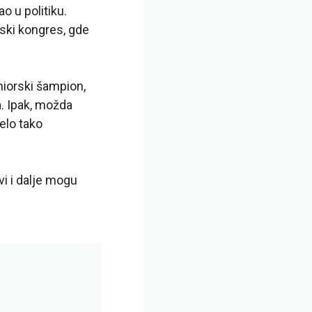
o u politiku.
ski kongres, gde
niorski šampion,
a. Ipak, možda
elo tako
vi i dalje mogu