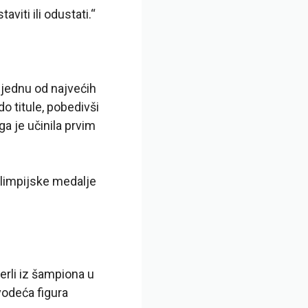
viti ili odustati.“
 jednu od najvećih
o titule, pobedivši
a je učinila prvim
olimpijske medalje
rli iz šampiona u
vodeća figura