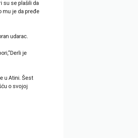
 su se plašili da
o mu je da pređe
oran udarac.
ri,“Derli je
 u Atini. Šest
šću o svojoj