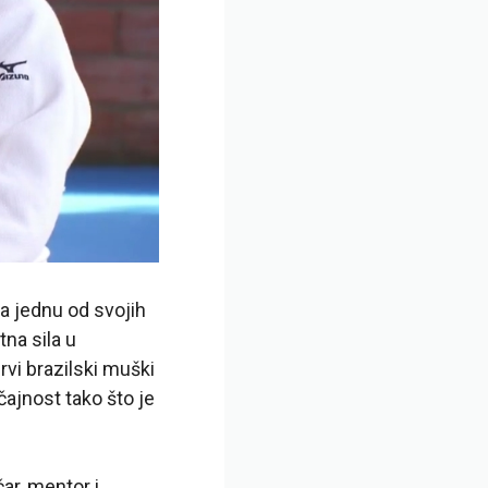
a jednu od svojih
na sila u
rvi brazilski muški
čajnost tako što je
ar, mentor i