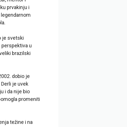
ku prvakinju i
om legendarnom
la.
 je svetski
h perspektiva u
liki brazilski
002. dobio je
Derli je uvek
 i da nije bio
e pomogla promeniti
nja težine i na