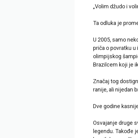
„Volim džudo i voli
Ta odluka je prome
U 2005, samo nekol
priča o povratku u 
olimpijskog šampio
Brazilcem koji je 
Značaj tog dostign
ranije, ali nijedan
Dve godine kasnije,
Osvajanje druge s
legendu. Takođe je