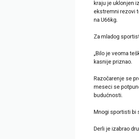
kraju je uklonjen i
ekstremni rezovi 
na U66kg.
Za mladog sportiste
„Bilo je veoma tešk
kasnije priznao.
Razočarenje se pro
meseci se potpuno
budućnosti.
Mnogi sportisti bi 
Derli je izabrao dru