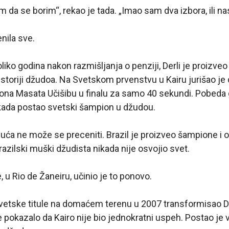
m da se borim“, rekao je tada. „Imao sam dva izbora, ili nasta
nila sve.
iko godina nakon razmišljanja o penziji, Derli je proizveo
istoriji džudoa. Na Svetskom prvenstvu u Kairu jurišao je d
na Masata Učišibu u finalu za samo 40 sekundi. Pobeda g
ikada postao svetski šampion u džudou.
uća ne može se preceniti. Brazil je proizveo šampione i 
 brazilski muški džudista nikada nije osvojio svet.
 u Rio de Žaneiru, učinio je to ponovo.
vetske titule na domaćem terenu u 2007 transformisao De
 pokazalo da Kairo nije bio jednokratni uspeh. Postao je 