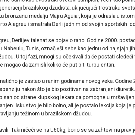
 generaciji brazilskog džudista, uključujući trostruku svets
ku bronzanu medalju Majru Aguiar, koja je odrasla u ist
to Alegreu i smatrala Derli jednim od svojih sportskih ido
reu, Derlijev talenat se pojavio rano. Godine 2000. postao
u Nabeulu, Tunis, označivši sebe kao jednu od najsjajniji
u. U toj fazi, mnogi su očekivali da će postati sledeći ve
e mogao da zamisli koliko će put biti turbulentan.
atično je zastao u ranim godinama novog veka. Godine 2
nziju nakon što je bio pozitivan na zabranjeni diuretik. 
ropisan od strane klupskog lekara da pomogne u mršavljenju
njen. Iskustvo je bilo bolno, ali je postalo lekcija koja j
avljanju težinom u brazilskom džudou.
avili. Takmičeći se na U60kg, borio se sa zahtevima pravlje