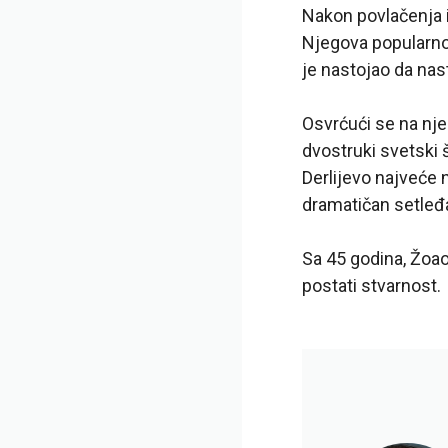
Nakon povlačenja i
Njegova popularnos
je nastojao da nast
Osvrćući se na nje
dvostruki svetski 
Derlijevo najveće 
dramatičan setleđa
Sa 45 godina, Žoao
postati stvarnost.