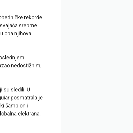
pobedničke rekorde
osvajača srebrne
 u oba njihova
 poslednjem
kazao nedostižnim,
 su sledili. U
uiar posmatrala je
ski šampion i
lobalna elektrana.