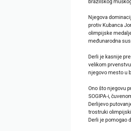
brazilskog muško
Njegova dominacij
protiv Kubanca Jor
olimpijske medalje
međunarodna susr
Derli je kasnije p
velikom prvenstvu
njegovo mesto u br
Ono što njegovu pr
SOGIPA-i, čuvenom
Derlijevo putovanj
trostruki olimpijs
Derli je pomogao 