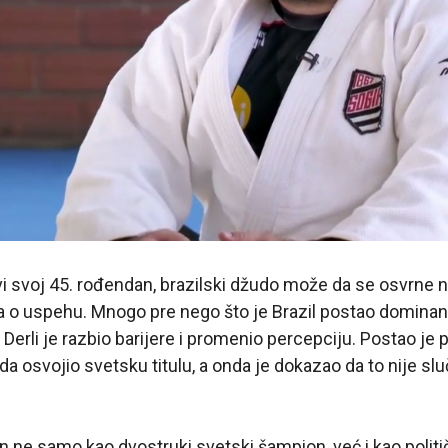
vi svoj 45. rođendan, brazilski džudo može da se osvrne n
ča o uspehu. Mnogo pre nego što je Brazil postao dominant
erli je razbio barijere i promenio percepciju. Postao je p
ada osvojio svetsku titulu, a onda je dokazao da to nije slu
ne samo kao dvostruki svetski šampion, već i kao politič