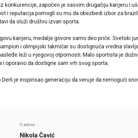
z konkurencije, započeo je sasvim drugačiju karijeru i uša
t i reputacija pomogli su mu da obezbedi izbor za brazil
avi da služi društvu izvan sporta.
govu karijeru, medalje govore samo deo priče. Svetski ju
šampion i olimpijski takmičar su dostignuća vredna slavlj
nasleđe leži u njegovoj otpornosti. Malo sportista je doživ
 i oporavio da dostigne sam vrh svog sporta.
 Derli je inspirisao generaciju da veruje da nemogući sno
O autoru
Nikola Čavić