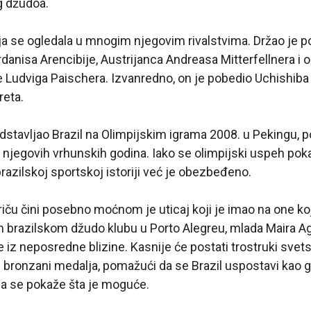
g džudoa.
a se ogledala u mnogim njegovim rivalstvima. Držao je 
danisa Arencibije, Austrijanca Andreasa Mitterfellnera i 
 Ludviga Paischera. Izvanredno, on je pobedio Uchishiba
eta.
redstavljao Brazil na Olimpijskim igrama 2008. u Pekingu,
 njegovih vrhunskih godina. Iako se olimpijski uspeh po
azilskoj sportskoj istoriji već je obezbeđeno.
iču čini posebno moćnom je uticaj koji je imao na one koji
 brazilskom džudo klubu u Porto Alegreu, mlada Maira Ag
e iz neposredne blizine. Kasnije će postati trostruki svet
ki bronzani medalja, pomažući da se Brazil uspostavi kao g
da se pokaže šta je moguće.