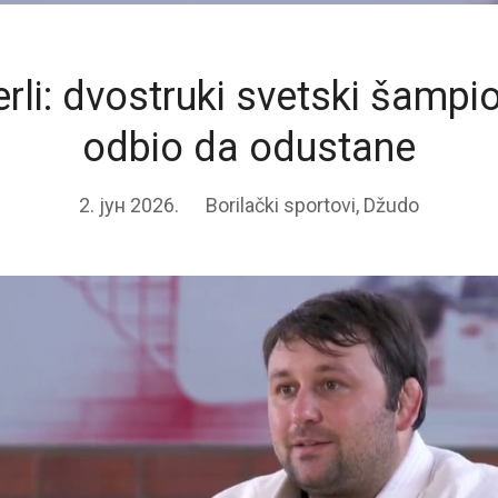
rli: dvostruki svetski šampion
odbio da odustane
2. јун 2026.
Borilački sportovi
,
Džudo