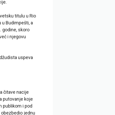
ije.
etsku titulu u Rio
u u Budimpešti, a
. godine, skoro
već i njegovu
j džudista uspeva
a čitave nacije
la putovanje koje
m publikom i pod
 i obezbedio jednu