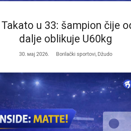
Takato u 33: šampion čije o
dalje oblikuje U60kg
30. мај 2026.
Borilački sportovi
,
Džudo