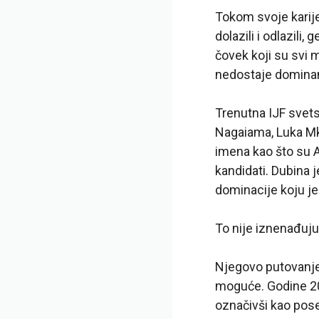
Tokom svoje karijer
dolazili i odlazili,
čovek koji su svi m
nedostaje dominant
Trenutna IJF svetsk
Nagaiama, Luka Mkh
imena kao što su A
kandidati. Dubina j
dominacije koju je
To nije iznenađuju
Njegovo putovanje 
moguće. Godine 200
označivši kao pose