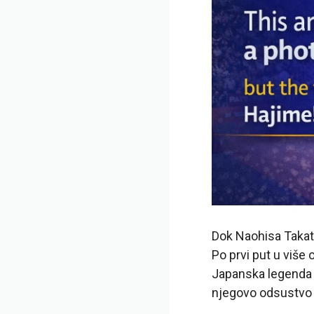
Dok Naohisa Takato
Po prvi put u više 
Japanska legenda 
njegovo odsustvo j