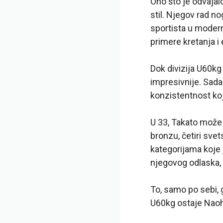
Ono što je odvajal
stil. Njegov rad no
sportista u modern
primere kretanja i
Dok divizija U60kg
impresivnije. Sadaš
konzistentnost koja
U 33, Takato može d
bronzu, četiri sve
kategorijama koje 
njegovog odlaska, 
To, samo po sebi, g
U60kg ostaje Naoh