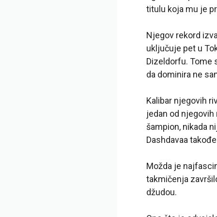
titulu koja mu je 
Njegov rekord izv
uključuje pet u Tok
Dizeldorfu. Tome 
da dominira ne sam
Kalibar njegovih r
jedan od njegovih 
šampion, nikada n
Dashdavaa takođe 
Možda je najfasci
takmičenja završil
džudou.