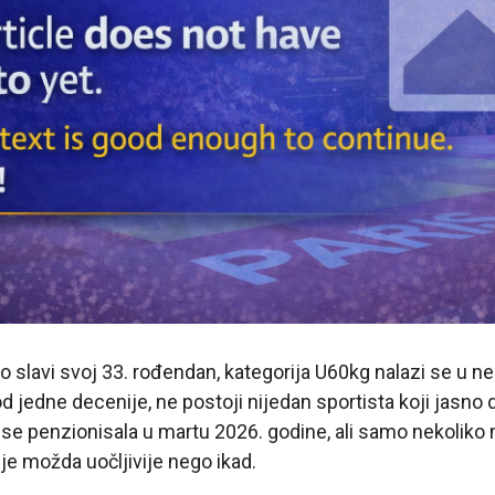
 slavi svoj 33. rođendan, kategorija U60kg nalazi se u neo
od jedne decenije, ne postoji nijedan sportista koji jasno d
se penzionisala u martu 2026. godine, ali samo nekoliko
e možda uočljivije nego ikad.