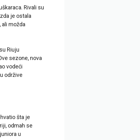
uškaraca. Rivali su
ezda je ostala
, ali možda
 su Riuju
 Ove sezone, nova
kao vodeći
tu održive
hvatio šta je
iji, odmah se
juniora u