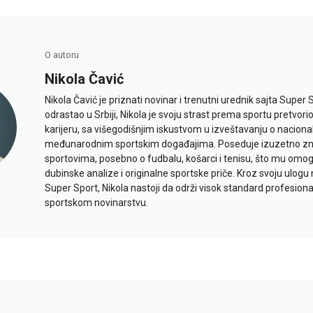
O autoru
Nikola Čavić
Nikola Čavić je priznati novinar i trenutni urednik sajta Super 
odrastao u Srbiji, Nikola je svoju strast prema sportu pretvor
karijeru, sa višegodišnjim iskustvom u izveštavanju o naciona
međunarodnim sportskim događajima. Poseduje izuzetno znan
sportovima, posebno o fudbalu, košarci i tenisu, što mu omo
dubinske analize i originalne sportske priče. Kroz svoju ulogu 
Super Sport, Nikola nastoji da održi visok standard profesional
sportskom novinarstvu.