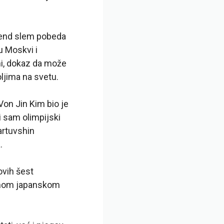
rend slem pobeda
 u Moskvi i
ni, dokaz da može
ljima na svetu.
Von Jin Kim bio je
i sam olimpijski
artuvshin
.
ovih šest
samom japanskom