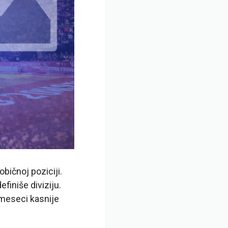
bičnoj poziciji.
efiniše diviziju.
 meseci kasnije