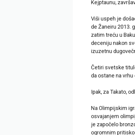
Kejptaunu, završav
Viši uspeh je doša
de Žaneiru 2013. g
zatim treću u Bak
deceniju nakon svo
izuzetnu dugoveč
Četiri svetske tit
da ostane na vrhu 
Ipak, za Takato, o
Na Olimpijskim igr
osvajanjem olimpij
je započelo bronz
ogromnim pritiskom