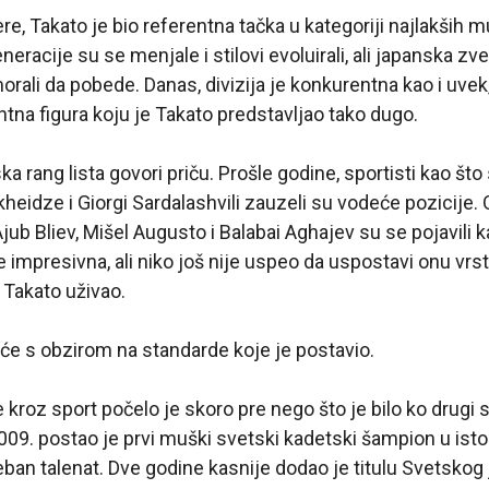
e, Takato je bio referentna tačka u kategoriji najlakših m
 generacije su se menjale i stilovi evoluirali, ali japanska zv
orali da pobede. Danas, divizija je konkurentna kao i uvek
na figura koju je Takato predstavljao tako dugo.
a rang lista govori priču. Prošle godine, sportisti kao što
eidze i Giorgi Sardalashvili zauzeli su vodeće pozicije.
jub Bliev, Mišel Augusto i Balabai Aghajev su se pojavili 
e impresivna, ali niko još nije uspeo da uspostavi onu vrs
 Takato uživao.
će s obzirom na standarde koje je postavio.
kroz sport počelo je skoro pre nego što je bilo ko drugi s
9. postao je prvi muški svetski kadetski šampion u istor
ban talenat. Dve godine kasnije dodao je titulu Svetskog 