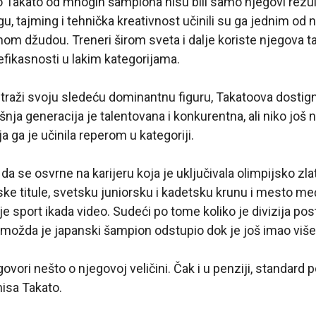
o Takato od mnogih šampiona nisu bili samo njegovi rezult
gu, tajming i tehnička kreativnost učinili su ga jednim od 
om džudou. Treneri širom sveta i dalje koriste njegova 
 efikasnosti u lakim kategorijama.
 traži svoju sledeću dominantnu figuru, Takatoova dostig
nja generacija je talentovana i konkurentna, ali niko još 
 ga je učinila reperom u kategoriji.
a se osvrne na karijeru koja je uključivala olimpijsko zla
tske titule, svetsku juniorsku i kadetsku krunu i mesto m
je sport ikada video. Sudeći po tome koliko je divizija po
možda je japanski šampion odstupio dok je još imao više
ovori nešto o njegovoj veličini. Čak i u penziji, standard
isa Takato.