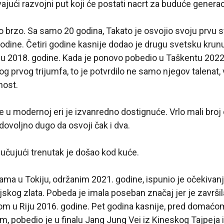
ajući razvojni put koji će postati nacrt za buduće generac
o brzo. Sa samo 20 godina, Takato je osvojio svoju prvu sv
odine. Četiri godine kasnije dodao je drugu svetsku krun
uu 2018. godine. Kada je ponovo pobedio u Taškentu 2022
g prvog trijumfa, to je potvrdilo ne samo njegov talenat, 
nost.
ule u modernoj eri je izvanredno dostignuće. Vrlo mali bro
dovoljno dugo da osvoji čak i dva.
dlučujući trenutak je došao kod kuće.
ama u Tokiju, održanim 2021. godine, ispunio je očekivanj
skog zlata. Pobeda je imala poseban značaj jer je završi
om u Riju 2016. godine. Pet godina kasnije, pred domaćo
, pobedio je u finalu Jang Jung Vei iz Kineskog Tajpeja