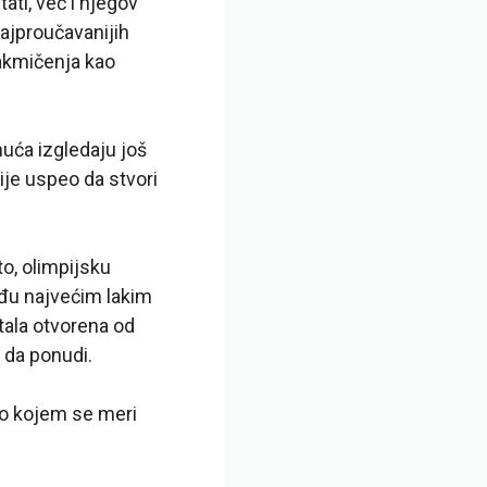
ati, već i njegov
najproučavanijih
takmičenja kao
nuća izgledaju još
nije uspeo da stvori
to, olimpijsku
eđu najvećim lakim
stala otvorena od
 da ponudi.
 po kojem se meri