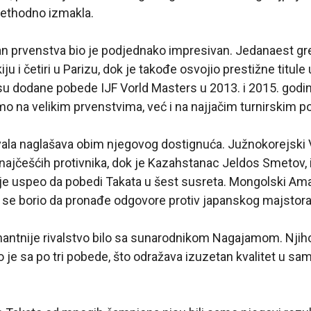
prethodno izmakla.
an prvenstva bio je podjednako impresivan. Jedanaest g
iju i četiri u Parizu, dok je takođe osvojio prestižne titule
su dodane pobede IJF Vorld Masters u 2013. i 2015. godi
o na velikim prvenstvima, već i na najjačim turnirskim po
ivala naglašava obim njegovog dostignuća. Južnokorejski 
najčešćih protivnika, dok je Kazahstanac Jeldos Smetov, 
ije uspeo da pobedi Takata u šest susreta. Mongolski Am
se borio da pronađe odgovore protiv japanskog majstora
nantnije rivalstvo bilo sa sunarodnikom Nagajamom. Njih
o je sa po tri pobede, što odražava izuzetan kvalitet u 