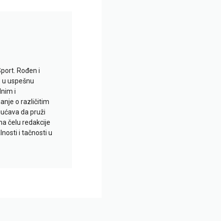
Sport. Rođen i
io u uspešnu
lnim i
je o različitim
gućava da pruži
na čelu redakcije
nosti i tačnosti u