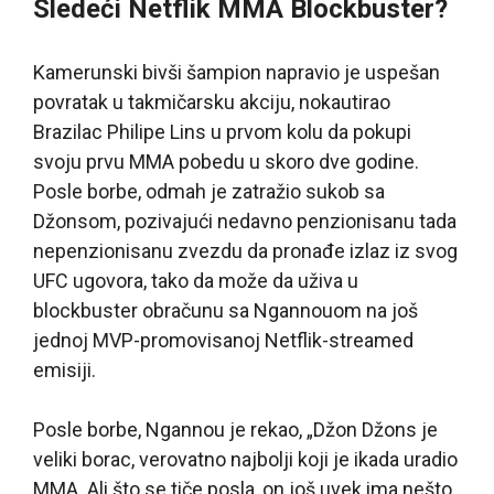
Sledeći Netflik MMA Blockbuster?
Kamerunski bivši šampion napravio je uspešan
povratak u takmičarsku akciju, nokautirao
Brazilac Philipe Lins u prvom kolu da pokupi
svoju prvu MMA pobedu u skoro dve godine.
Posle borbe, odmah je zatražio sukob sa
Džonsom, pozivajući nedavno penzionisanu tada
nepenzionisanu zvezdu da pronađe izlaz iz svog
UFC ugovora, tako da može da uživa u
blockbuster obračunu sa Ngannouom na još
jednoj MVP-promovisanoj Netflik-streamed
emisiji.
Posle borbe, Ngannou je rekao, „Džon Džons je
veliki borac, verovatno najbolji koji je ikada uradio
MMA. Ali što se tiče posla, on još uvek ima nešto