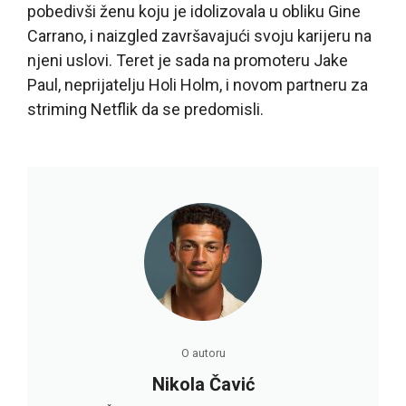
pobedivši ženu koju je idolizovala u obliku Gine
Carrano, i naizgled završavajući svoju karijeru na
njeni uslovi. Teret je sada na promoteru Jake
Paul, neprijatelju Holi Holm, i novom partneru za
striming Netflik da se predomisli.
O autoru
Nikola Čavić