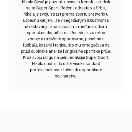
Nikola Čavić je priznati novinar i trenutni urednik
sajta Super Sport. Rođen i odrastao u Srbiji,
Nikola je svoju strast prema sportu pretvorio u
uspešnu karijeru, sa višegodišnjim iskustvom u
izveštavanju o nacionalnim i međunarodnim
sportskim događajima. Poseduje izuzetno
znanje o različitim sportovima, posebno o
fudbalu, košarci i tenisu, što mu omogućava da
pruži dubinske analize i originalne sportske priče.
Kroz svoju ulogu na čelu redakcije Super Sport,
Nikola nastoji da održi visok standard
profesionalnosti i tačnosti u sportskom
novinarstvu.