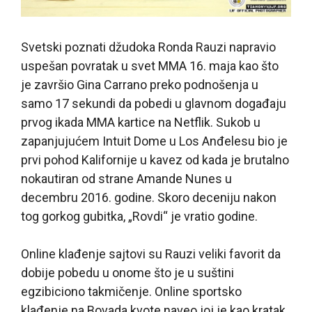
Svetski poznati džudoka Ronda Rauzi napravio
uspešan povratak u svet MMA 16. maja kao što
je završio Gina Carrano preko podnošenja u
samo 17 sekundi da pobedi u glavnom događaju
prvog ikada MMA kartice na Netflik. Sukob u
zapanjujućem Intuit Dome u Los Anđelesu bio je
prvi pohod Kalifornije u kavez od kada je brutalno
nokautiran od strane Amande Nunes u
decembru 2016. godine. Skoro deceniju nakon
tog gorkog gubitka, „Rovdi“ je vratio godine.
Online klađenje sajtovi su Rauzi veliki favorit da
dobije pobedu u onome što je u suštini
egzibiciono takmičenje. Online sportsko
klađenje na Bovada kvote naveo joj je kao kratak