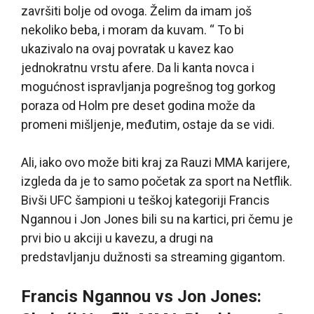
završiti bolje od ovoga. Želim da imam još
nekoliko beba, i moram da kuvam. “ To bi
ukazivalo na ovaj povratak u kavez kao
jednokratnu vrstu afere. Da li kanta novca i
mogućnost ispravljanja pogrešnog tog gorkog
poraza od Holm pre deset godina može da
promeni mišljenje, međutim, ostaje da se vidi.
Ali, iako ovo može biti kraj za Rauzi MMA karijere,
izgleda da je to samo početak za sport na Netflik.
Bivši UFC šampioni u teškoj kategoriji Francis
Ngannou i Jon Jones bili su na kartici, pri čemu je
prvi bio u akciji u kavezu, a drugi na
predstavljanju dužnosti sa streaming gigantom.
Francis Ngannou vs Jon Jones: