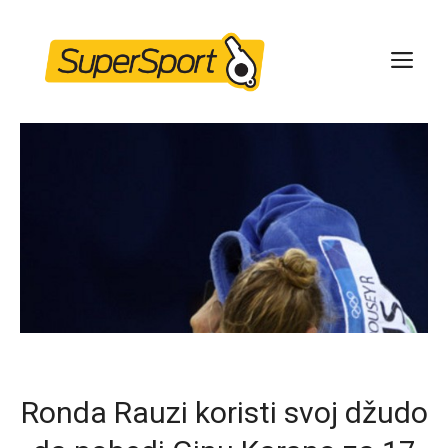
Skip
to
ME
content
Ronda Rauzi koristi svoj džudo