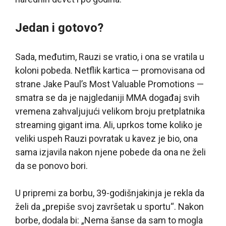
Jedan i gotovo?
Sada, međutim, Rauzi se vratio, i ona se vratila u
koloni pobeda. Netflik kartica — promovisana od
strane Jake Paul’s Most Valuable Promotions —
smatra se da je najgledaniji MMA događaj svih
vremena zahvaljujući velikom broju pretplatnika
streaming gigant ima. Ali, uprkos tome koliko je
veliki uspeh Rauzi povratak u kavez je bio, ona
sama izjavila nakon njene pobede da ona ne želi
da se ponovo bori.
U pripremi za borbu, 39-godišnjakinja je rekla da
želi da „prepiše svoj završetak u sportu“. Nakon
borbe, dodala bi: „Nema šanse da sam to mogla