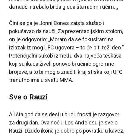
da nauči i trebalo bi da gleda šta radim i učim. „
Čini se da je Jonni Bones zaista slušao i
pokušavao da nauči. Za prezentacijskim stolom,
on je odgovorio: „Moram da se fokusiram na
izlazak iz mog UFC ugovora – to će biti teži deo.“
Potencijalni sukob između dva najveća teškaša
koji su ikada živeli ponovo bi učinio ogromne
brojeve, a to bi moglo značiti kraj stiska koji UFC
trenutno ima u svetu MMA.
Sve o Rauzi
Ali šta god da se desi u budućnosti je razgovor
za drugi dan. Ova noć u Los Anđelesu je sve o
Rauzi. Džudo ikona je dobro po povratku u kavez,