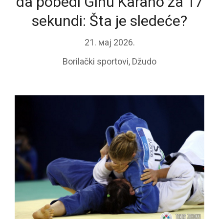
da pobedi Ginu Karano za 17
sekundi: Šta je sledeće?
21. мај 2026.
Borilački sportovi
,
Džudo