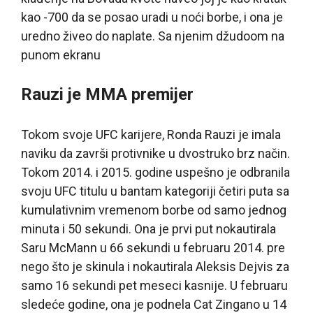
kao -700 da se posao uradi u noći borbe, i ona je
uredno živeo do naplate. Sa njenim džudoom na
punom ekranu
Rauzi je MMA premijer
Tokom svoje UFC karijere, Ronda Rauzi je imala
naviku da završi protivnike u dvostruko brz način.
Tokom 2014. i 2015. godine uspešno je odbranila
svoju UFC titulu u bantam kategoriji četiri puta sa
kumulativnim vremenom borbe od samo jednog
minuta i 50 sekundi. Ona je prvi put nokautirala
Saru McMann u 66 sekundi u februaru 2014. pre
nego što je skinula i nokautirala Aleksis Dejvis za
samo 16 sekundi pet meseci kasnije. U februaru
sledeće godine, ona je podnela Cat Zingano u 14