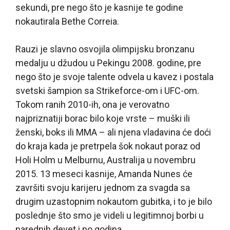
sekundi, pre nego što je kasnije te godine
nokautirala Bethe Correia.
Rauzi je slavno osvojila olimpijsku bronzanu
medalju u džudou u Pekingu 2008. godine, pre
nego što je svoje talente odvela u kavez i postala
svetski šampion sa Strikeforce-om i UFC-om.
Tokom ranih 2010-ih, ona je verovatno
najpriznatiji borac bilo koje vrste – muški ili
ženski, boks ili MMA – ali njena vladavina će doći
do kraja kada je pretrpela šok nokaut poraz od
Holi Holm u Melburnu, Australija u novembru
2015. 13 meseci kasnije, Amanda Nunes će
završiti svoju karijeru jednom za svagda sa
drugim uzastopnim nokautom gubitka, i to je bilo
poslednje što smo je videli u legitimnoj borbi u
narednih devet i po godina.