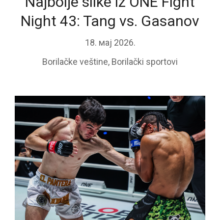
Najbolje slike iz ONE Fight
Night 43: Tang vs. Gasanov
18. мај 2026.
Borilačke veštine
,
Borilački sportovi