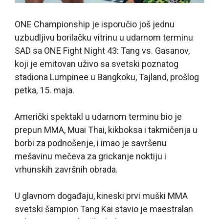
ONE Championship je isporučio još jednu
uzbudljivu borilačku vitrinu u udarnom terminu
SAD sa ONE Fight Night 43: Tang vs. Gasanov,
koji je emitovan uživo sa svetski poznatog
stadiona Lumpinee u Bangkoku, Tajland, prošlog
petka, 15. maja.
Američki spektakl u udarnom terminu bio je
prepun MMA, Muai Thai, kikboksa i takmičenja u
borbi za podnošenje, i imao je savršenu
mešavinu mečeva za grickanje noktiju i
vrhunskih završnih obrada.
U glavnom događaju, kineski prvi muški MMA
svetski šampion Tang Kai stavio je maestralan