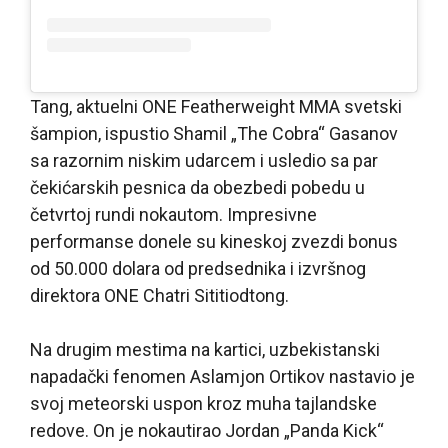
Tang, aktuelni ONE Featherweight MMA svetski
šampion, ispustio Shamil „The Cobra“ Gasanov
sa razornim niskim udarcem i usledio sa par
čekićarskih pesnica da obezbedi pobedu u
četvrtoj rundi nokautom. Impresivne
performanse donele su kineskoj zvezdi bonus
od 50.000 dolara od predsednika i izvršnog
direktora ONE Chatri Sititiodtong.
Na drugim mestima na kartici, uzbekistanski
napadački fenomen Aslamjon Ortikov nastavio je
svoj meteorski uspon kroz muha tajlandske
redove. On je nokautirao Jordan „Panda Kick“