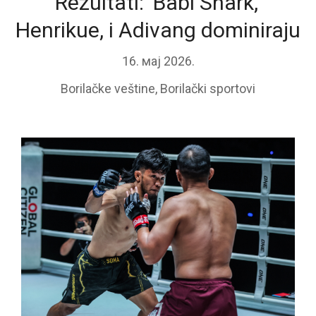
Rezultati: ‘Babi Shark,’
Henrikue, i Adivang dominiraju
16. мај 2026.
Borilačke veštine
,
Borilački sportovi