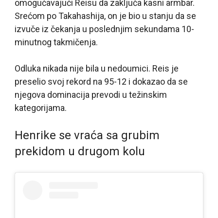
omogućavajući Reisu da zaključa kasni armbar.
Srećom po Takahashija, on je bio u stanju da se
izvuče iz čekanja u poslednjim sekundama 10-
minutnog takmičenja.
Odluka nikada nije bila u nedoumici. Reis je
preselio svoj rekord na 95-12 i dokazao da se
njegova dominacija prevodi u težinskim
kategorijama.
Henrike se vraća sa grubim
prekidom u drugom kolu