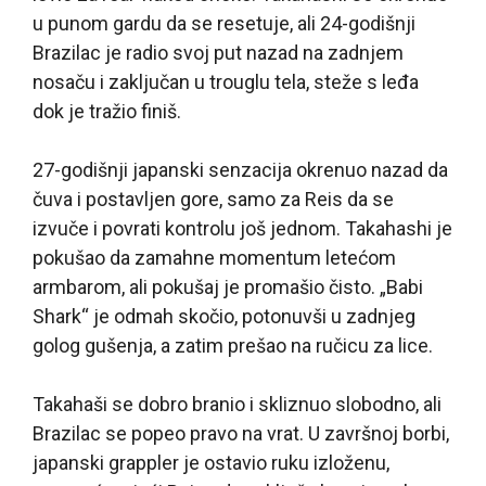
u punom gardu da se resetuje, ali 24-godišnji
Brazilac je radio svoj put nazad na zadnjem
nosaču i zaključan u trouglu tela, steže s leđa
dok je tražio finiš.
27-godišnji japanski senzacija okrenuo nazad da
čuva i postavljen gore, samo za Reis da se
izvuče i povrati kontrolu još jednom. Takahashi je
pokušao da zamahne momentum letećom
armbarom, ali pokušaj je promašio čisto. „Babi
Shark“ je odmah skočio, potonuvši u zadnjeg
golog gušenja, a zatim prešao na ručicu za lice.
Takahaši se dobro branio i skliznuo slobodno, ali
Brazilac se popeo pravo na vrat. U završnoj borbi,
japanski grappler je ostavio ruku izloženu,