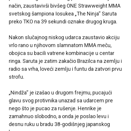
način, zaustavivši bivšeg ONE Strawweight MMA
svetskog šampiona Iosukea „The Ninja“ Saruta
preko TKO na 39 sekundi oznake drugog kruga.
Nakon slučajnog niskog udarca zaustavio akciju
vrlo rano u njihovom slamnatom MMA meču,
obojica su bacili vatrene kombinacije u centar
ringa. Saruta je zatim zakačio Brazilca na zemlju i
radio sa vrha, loveći zemlju i funtu da zatvori prvu
strofu.
„Nindža“ je izašao u drugom frejmu, pucajući
glavu svog protivnika unazad sa udarcem pre
nego što je pucao za rušenje. Henrike je
zamahnuo slobodno, a onda je poslao levu i
desnu ruku u bradu 38-godišnjeg japanskog