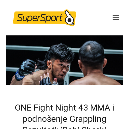
Skip
to
ME
content
ONE Fight Night 43 MMA i
podnošenje Grappling