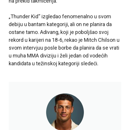
na prekid takmičenja.
„Thunder Kid“ izgledao fenomenalno u svom
debiju u bantam kategoriji, ali on ne planira da
ostane tamo. Adivang, koji je poboljšao svoj
rekord u karijeri na 18-6, rekao je Mitch Chilson u
svom intervjuu posle borbe da planira da se vrati
u muha MMA diviziju i želi jedan od vodećih
kandidata u težinskoj kategoriji sledeći.