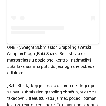
ONE Flyweight Submission Grappling svetski
šampion Diogo „Babi Shark“ Reis stavio na
masterclass u pozicionoj kontroli, nadmašivši
Juki Takahashi na putu do jednoglasne pobede
odlukom.
„Babi Shark,“ koji je prešao u bantam kategoriju
za ovaj submission grappling obračun, pucao za
takedovn u trenutku kada je meč počeo i odmah
lovio za rear-naked choke. Takahashi se okrenuo