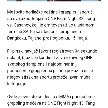
Mešovite borilačke veštine i grappleri isporučili
su sva uzbuđenja na ONE Fight Night 43: Tang
vs. Gasanov, koji je emitovan uživo u udarnom
terminu SAD-a sa stadiona Lumpinee u
Bangkoku, Tajland, prošlog petka, 15. maja.
Filipinski navijač favorit registrovan 34 sekunde
nokaut, brazilski kandidat završio bivšeg ONE
svetskog šampiona, i najdominantniji
podnošenje grappler na planeti pokazao da je
njegov stisak na sportu proteže izvan muha
kategorije.
Ovde je sve što se desilo u MMA i podnošenje
grappling mečeva na ONE Fight Night 43: Tang