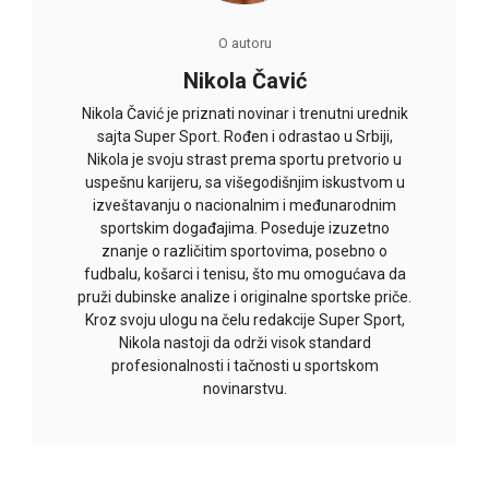
O autoru
Nikola Čavić
Nikola Čavić je priznati novinar i trenutni urednik
sajta Super Sport. Rođen i odrastao u Srbiji,
Nikola je svoju strast prema sportu pretvorio u
uspešnu karijeru, sa višegodišnjim iskustvom u
izveštavanju o nacionalnim i međunarodnim
sportskim događajima. Poseduje izuzetno
znanje o različitim sportovima, posebno o
fudbalu, košarci i tenisu, što mu omogućava da
pruži dubinske analize i originalne sportske priče.
Kroz svoju ulogu na čelu redakcije Super Sport,
Nikola nastoji da održi visok standard
profesionalnosti i tačnosti u sportskom
novinarstvu.