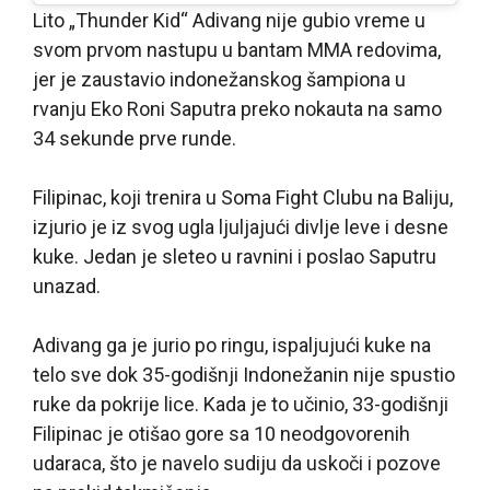
Lito „Thunder Kid“ Adivang nije gubio vreme u
svom prvom nastupu u bantam MMA redovima,
jer je zaustavio indonežanskog šampiona u
rvanju Eko Roni Saputra preko nokauta na samo
34 sekunde prve runde.
Filipinac, koji trenira u Soma Fight Clubu na Baliju,
izjurio je iz svog ugla ljuljajući divlje leve i desne
kuke. Jedan je sleteo u ravnini i poslao Saputru
unazad.
Adivang ga je jurio po ringu, ispaljujući kuke na
telo sve dok 35-godišnji Indonežanin nije spustio
ruke da pokrije lice. Kada je to učinio, 33-godišnji
Filipinac je otišao gore sa 10 neodgovorenih
udaraca, što je navelo sudiju da uskoči i pozove