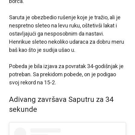
borca.
Saruta je obezbedio rušenje koje je tražio, ali je
nespretno sleteo na levu ruku, oštetivši lakat i
ostavljajući ga nesposobnim da nastavi.
Henrikue sleteo nekoliko udaraca za dobru meru
baš kao što je sudija ušao u.
Pobeda je bila izjava za povratak 34-godišnjak je
potreban. Sa prekidom pobede, on je podigao
svoj rekord na 15-2.
Adivang završava Saputru za 34
sekunde