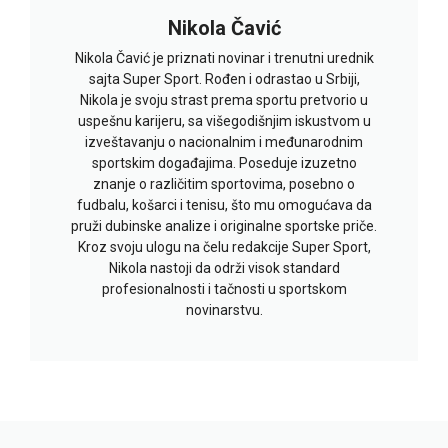
Nikola Čavić
Nikola Čavić je priznati novinar i trenutni urednik
sajta Super Sport. Rođen i odrastao u Srbiji,
Nikola je svoju strast prema sportu pretvorio u
uspešnu karijeru, sa višegodišnjim iskustvom u
izveštavanju o nacionalnim i međunarodnim
sportskim događajima. Poseduje izuzetno
znanje o različitim sportovima, posebno o
fudbalu, košarci i tenisu, što mu omogućava da
pruži dubinske analize i originalne sportske priče.
Kroz svoju ulogu na čelu redakcije Super Sport,
Nikola nastoji da održi visok standard
profesionalnosti i tačnosti u sportskom
novinarstvu.