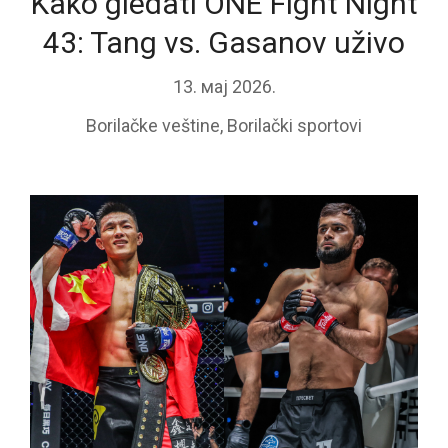
Kako gledati ONE Fight Night
43: Tang vs. Gasanov uživo
13. мај 2026.
Borilačke veštine
,
Borilački sportovi