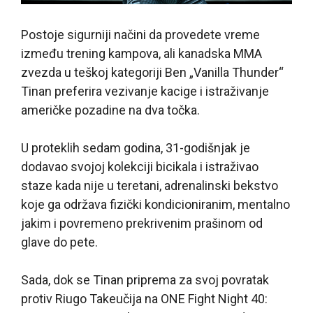
Postoje sigurniji načini da provedete vreme
između trening kampova, ali kanadska MMA
zvezda u teškoj kategoriji Ben „Vanilla Thunder“
Tinan preferira vezivanje kacige i istraživanje
američke pozadine na dva točka.
U proteklih sedam godina, 31-godišnjak je
dodavao svojoj kolekciji bicikala i istraživao
staze kada nije u teretani, adrenalinski bekstvo
koje ga održava fizički kondicioniranim, mentalno
jakim i povremeno prekrivenim prašinom od
glave do pete.
Sada, dok se Tinan priprema za svoj povratak
protiv Riugo Takeučija na ONE Fight Night 40: