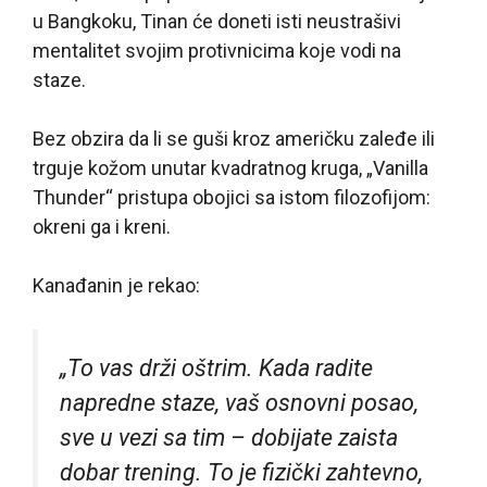
u Bangkoku, Tinan će doneti isti neustrašivi
mentalitet svojim protivnicima koje vodi na
staze.
Bez obzira da li se guši kroz američku zaleđe ili
trguje kožom unutar kvadratnog kruga, „Vanilla
Thunder“ pristupa obojici sa istom filozofijom:
okreni ga i kreni.
Kanađanin je rekao:
„To vas drži oštrim. Kada radite
napredne staze, vaš osnovni posao,
sve u vezi sa tim – dobijate zaista
dobar trening. To je fizički zahtevno,