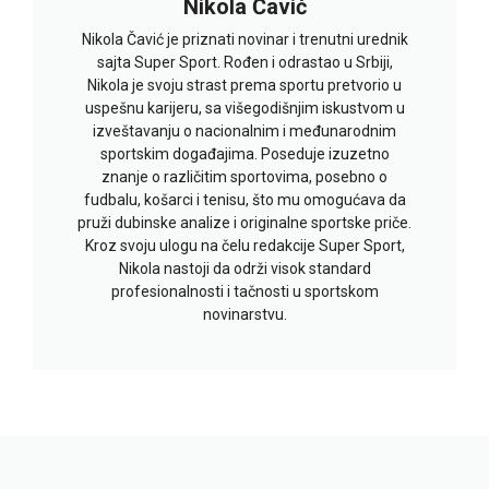
Nikola Čavić
Nikola Čavić je priznati novinar i trenutni urednik
sajta Super Sport. Rođen i odrastao u Srbiji,
Nikola je svoju strast prema sportu pretvorio u
uspešnu karijeru, sa višegodišnjim iskustvom u
izveštavanju o nacionalnim i međunarodnim
sportskim događajima. Poseduje izuzetno
znanje o različitim sportovima, posebno o
fudbalu, košarci i tenisu, što mu omogućava da
pruži dubinske analize i originalne sportske priče.
Kroz svoju ulogu na čelu redakcije Super Sport,
Nikola nastoji da održi visok standard
profesionalnosti i tačnosti u sportskom
novinarstvu.