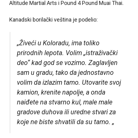
Altitude Martial Arts i Pound 4 Pound Muai Thai.
Kanadski borilački veština je podelio:
„Živeći u Koloradu, ima toliko
prirodnih lepota. Volim „istraživački
deo“ kad god se vozimo. Zaglavljen
sam u gradu, tako da jednostavno
volim da izlazim tamo. Utovarite svoj
kamion, krenite napolje, a onda
naiđete na stvarno kul, male male
gradove duhova ili uredne stvari za
koje ne biste shvatili da su tamo. „