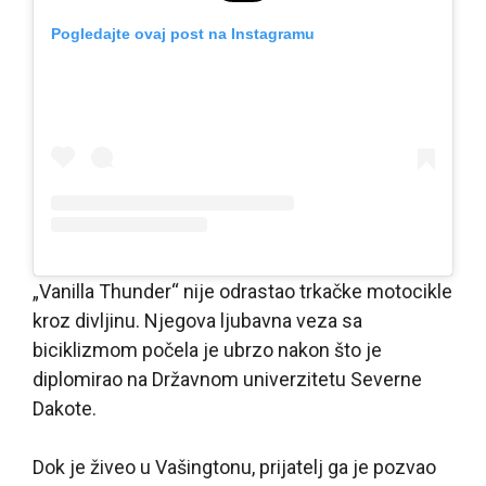
Pogledajte ovaj post na Instagramu
„Vanilla Thunder“ nije odrastao trkačke motocikle
kroz divljinu. Njegova ljubavna veza sa
biciklizmom počela je ubrzo nakon što je
diplomirao na Državnom univerzitetu Severne
Dakote.
Dok je živeo u Vašingtonu, prijatelj ga je pozvao