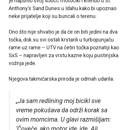
je napunio svoj 450cc motocikl i krenuo u St.
Anthony’s Sand Dunes u Idahu kako bi upoznao
neke prijatelje koji su buncali o terenu.
Ono što nije shvatio je da će on biti jedini na dva
točka, dok su svi ostali krstarili u turbopunjaču
rame uz rame – UTV na četiri točka poznatiji kao
SxS – napravljen za vrstu kazne koju pustinjska
vožnja jede.
Njegova takmičarska priroda je odmah udarila:
„Ja sam redlining moj bicikl sve
vreme pokušava da održi korak sa
ovim momcima. U glavi razmišljam:
‘Čoveče, ako motor ide, ide. Ali