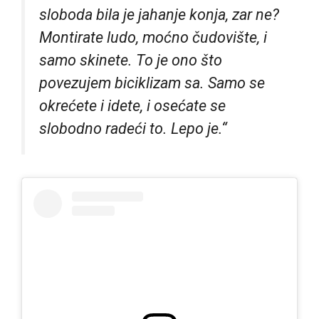
sloboda bila je jahanje konja, zar ne?
Montirate ludo, moćno čudovište, i
samo skinete. To je ono što
povezujem biciklizam sa. Samo se
okrećete i idete, i osećate se
slobodno radeći to. Lepo je.“