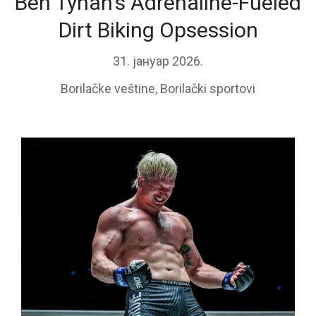
Ben Tynan’s Adrenaline-Fueled
Dirt Biking Opsession
31. јануар 2026.
Borilačke veštine
,
Borilački sportovi