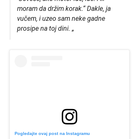
moram da držim korak.“ Dakle, ja
vučem, i uzeo sam neke gadne
prosipe na toj dini. „
Pogledajte ovaj post na Instagramu