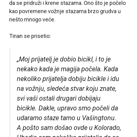
da se pridruži i krene stazama. Ono što je počelo
kao povremene vožnje stazama brzo grudva u
nešto mnogo veće.
Tinan se prisetio:
„Moj prijatelj je dobio bicikl, i to je
nekako kada je magija počela. Kada
nekoliko prijatelja dobiju bicikle i idu
na vožnju, sledeća stvar koju znate,
svi vaši ostali drugari dobijaju
bicikle. Dakle, upravo smo počeli da
udaramo staze tamo u Vašingtonu.
A pošto sam došao ovde u Kolorado,