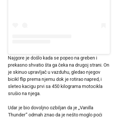
Najgore je došlo kada se popeo na greben i
prekasno shvatio šta ga čeka na drugoj strani. On
je skinuo upravljač u vazduhu, gledao njegov
bicikl flip prema njemu dok je rotirao napred, i
sleteo kacigu prvi sa 450 kilograma motocikla
srušio na njega.
Udar je bio dovoljno ozbiljan da je „Vanilla
Thunder“ odmah znao da je nešto moglo poći