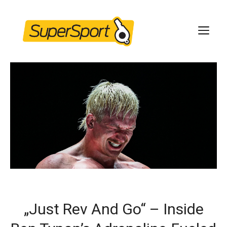
Skip
to
ME
content
„Just Rev And Go“ – Inside