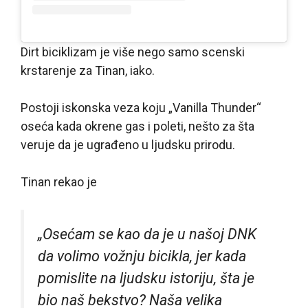
Dirt biciklizam je više nego samo scenski
krstarenje za Tinan, iako.
Postoji iskonska veza koju „Vanilla Thunder“
oseća kada okrene gas i poleti, nešto za šta
veruje da je ugrađeno u ljudsku prirodu.
Tinan rekao je
„Osećam se kao da je u našoj DNK
da volimo vožnju bicikla, jer kada
pomislite na ljudsku istoriju, šta je
bio naš bekstvo? Naša velika