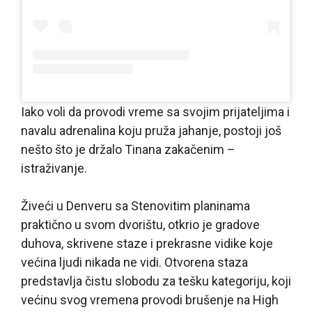
Iako voli da provodi vreme sa svojim prijateljima i
navalu adrenalina koju pruža jahanje, postoji još
nešto što je držalo Tinana zakačenim –
istraživanje.
Živeći u Denveru sa Stenovitim planinama
praktično u svom dvorištu, otkrio je gradove
duhova, skrivene staze i prekrasne vidike koje
većina ljudi nikada ne vidi. Otvorena staza
predstavlja čistu slobodu za tešku kategoriju, koji
većinu svog vremena provodi brušenje na High