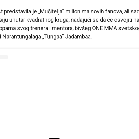
t predstavila je „Mučitelja“ milionima novih fanova, ali s
siju unutar kvadratnog kruga, nadajući se da će osvojiti n
topama svog trenera i mentora, bivšeg ONE MMA svetsk
iji Narantungalaga „Tungaa“ Jadambaa.