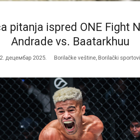
a pitanja ispred ONE Fight N
Andrade vs. Baatarkhuu
2. децембар 2025.
Borilačke veštine
,
Borilački sportov