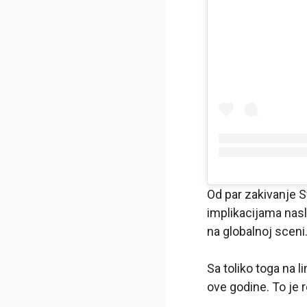
Od par zakivanje 
implikacijama nasl
na globalnoj sceni
Sa toliko toga na l
ove godine. To je 