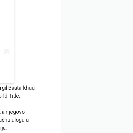
rgil Baatarkhuu
ld Title.
, a njegovo
učnu ulogu u
ija.