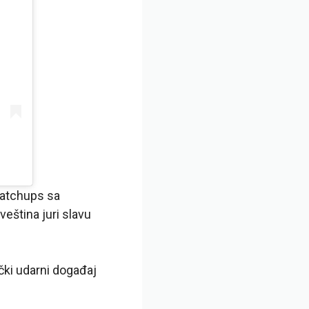
matchups sa
eština juri slavu
ički udarni događaj