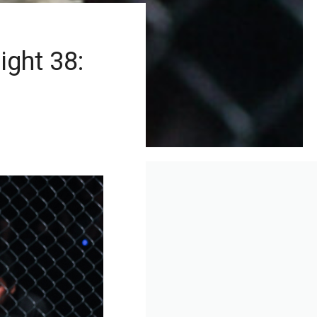
ight 38:
i