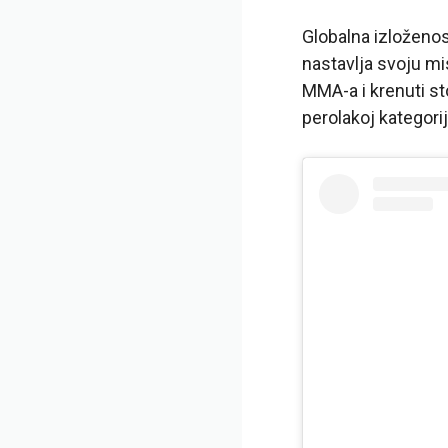
Globalna izloženos
nastavlja svoju mi
MMA-a i krenuti s
perolakoj kategor