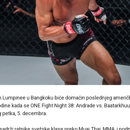
on Lumpinee u Bangkoku biće domaćin poslednjeg američ
odine kada se ONE Fight Night 38: Andrade vs. Baatarkhu
 petka, 5. decembra.
sadrži ratnike svetske klase preko Muai Thai, MMA, i pod