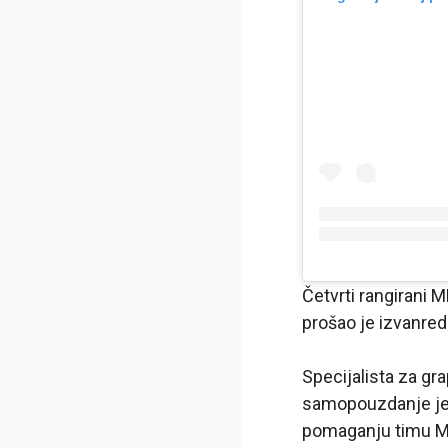
Četvrti rangirani 
prošao je izvanred
Specijalista za gr
samopouzdanje je 
pomaganju timu Mo