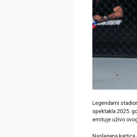
Legendarni stadi
spektakla 2025. g
emituje uživo ovog
Naslagana kartica 