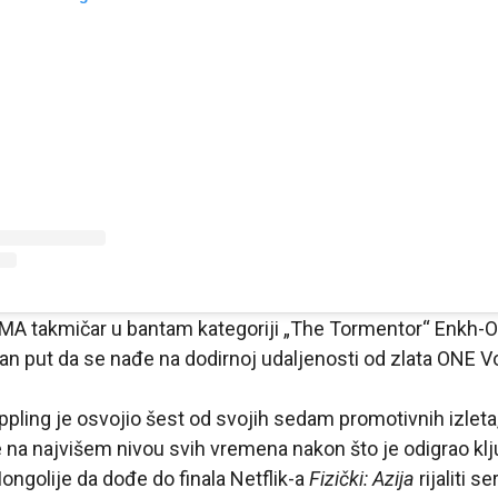
MMA takmičar u bantam kategoriji „The Tormentor“ Enkh-O
an put da se nađe na dodirnoj udaljenosti od zlata ONE Vor
appling je osvojio šest od svojih sedam promotivnih izleta
na najvišem nivou svih vremena nakon što je odigrao klj
ngolije da dođe do finala Netflik-a
Fizički: Azija
rijaliti ser