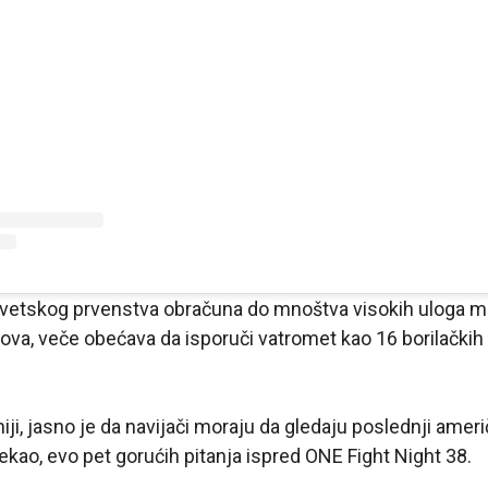
Svetskog prvenstva obračuna do mnoštva visokih uloga 
ova, veče obećava da isporuči vatromet kao 16 borilačkih v
.
iniji, jasno je da navijači moraju da gledaju poslednji amer
rekao, evo pet gorućih pitanja ispred ONE Fight Night 38.