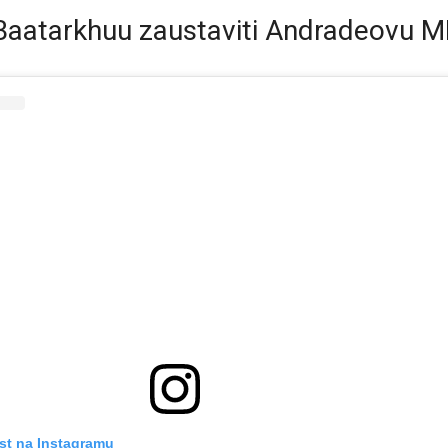
Baatarkhuu zaustaviti Andradeovu 
st na Instagramu