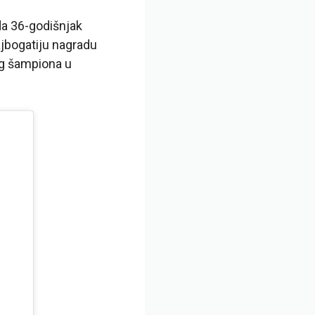
ada 36-godišnjak
ajbogatiju nagradu
og šampiona u