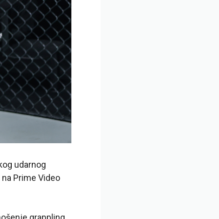
kog udarnog
u na Prime Video
nošenje grappling,