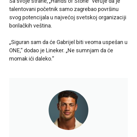
Sa svoje strane, „Hands of Stone“ veruje da je
talentovani početnik samo zagrebao površinu
svog potencijala u najvećoj svetskoj organizaciji
borilačkih veština.
„Siguran sam da će Gabrijel biti veoma uspešan u
ONE,“ dodao je Lineker. „Ne sumnjam da će
momak ići daleko.“