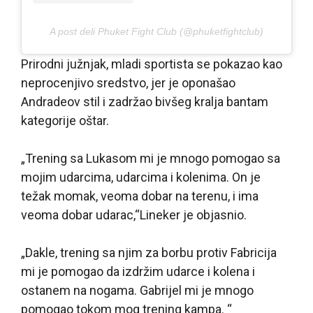
A post deli Phuket Fight Club (@phuketfightclub)
Prirodni južnjak, mladi sportista se pokazao kao
neprocenjivo sredstvo, jer je oponašao
Andradeov stil i zadržao bivšeg kralja bantam
kategorije oštar.
„Trening sa Lukasom mi je mnogo pomogao sa
mojim udarcima, udarcima i kolenima. On je
težak momak, veoma dobar na terenu, i ima
veoma dobar udarac,“Lineker je objasnio.
„Dakle, trening sa njim za borbu protiv Fabricija
mi je pomogao da izdržim udarce i kolena i
ostanem na nogama. Gabrijel mi je mnogo
pomogao tokom mog trening kampa. “