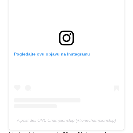
Pogledajte ovu objavu na Instagramu
A post deli ONE Championship (@onechampionship)