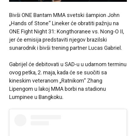
Bivši ONE Bantam MMA svetski šampion John
„Hands of Stone“ Lineker će obratiti pažnju na
ONE Fight Night 31: Kongthoranee vs. Nong-O II,
jer će emisija predstaviti njegov brazilski
sunarodnik i bivši trening partner Lucas Gabriel.
Gabrijel će debitovati u SAD-u u udarnom terminu
ovog petka, 2. maja, kada će se suočiti sa
kineskim veteranom „Ratnikom“ Zhang
Lipengom u lakoj MMA borbi na stadionu
Lumpinee u Bangkoku.