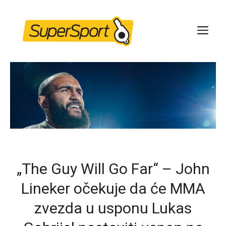
Skip
to
ME
content
„The Guy Will Go Far“ – John
Lineker očekuje da će MMA
zvezda u usponu Lukas