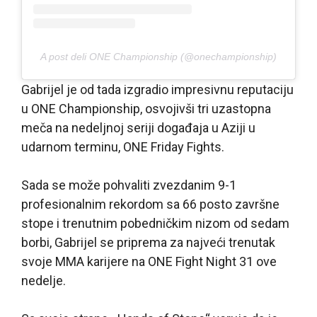
A post deli ONE Championship (@onechampionship)
Gabrijel je od tada izgradio impresivnu reputaciju
u ONE Championship, osvojivši tri uzastopna
meča na nedeljnoj seriji događaja u Aziji u
udarnom terminu, ONE Friday Fights.
Sada se može pohvaliti zvezdanim 9-1
profesionalnim rekordom sa 66 posto završne
stope i trenutnim pobedničkim nizom od sedam
borbi, Gabrijel se priprema za najveći trenutak
svoje MMA karijere na ONE Fight Night 31 ove
nedelje.