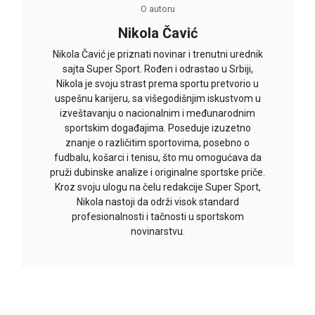
O autoru
Nikola Čavić
Nikola Čavić je priznati novinar i trenutni urednik
sajta Super Sport. Rođen i odrastao u Srbiji,
Nikola je svoju strast prema sportu pretvorio u
uspešnu karijeru, sa višegodišnjim iskustvom u
izveštavanju o nacionalnim i međunarodnim
sportskim događajima. Poseduje izuzetno
znanje o različitim sportovima, posebno o
fudbalu, košarci i tenisu, što mu omogućava da
pruži dubinske analize i originalne sportske priče.
Kroz svoju ulogu na čelu redakcije Super Sport,
Nikola nastoji da održi visok standard
profesionalnosti i tačnosti u sportskom
novinarstvu.