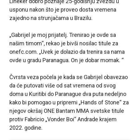
Lineker dobro poznaje 25-godišnju zvezdu u
usponu nakon što je proveo dosta vremena
zajedno na strunjačama u Brazilu.
„Gabrijel je moj prijatelj. Trenirao je ovde sa
našim timom“, rekao je bivši nosilac titule za
onefc.com. „Uvek je dolazio da trenira sa nama
ovde u gradu Paranagua. On je dobar momak. “
Čvrsta veza počela je kada se Gabrijel obavezao
da će putovati više od sat vremena od svog
doma u Kuritibi do Paranague dva puta nedeljno
kako bi pomogao u pripremi „Hands of Stone“ za
njegov okršaj ONE Bantam MMA svetske titule
protiv Fabricio „Vonder Boi“ Andrade krajem
2022. godine.