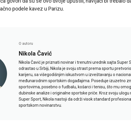
a govori da su se ovo dvoje upustili, navijači bi trebalo 
ačno podele kavez u Parizu.
O autoru
Nikola Čavić
Nikola Čavić je priznati novinar i trenutni urednik sajta Super 
odrastao u Srbiji, Nikola je svoju strast prema sportu pretvor
karijeru, sa višegodišnjim iskustvom u izveštavanju o naciona
međunarodnim sportskim događajima. Poseduje izuzetno znan
sportovima, posebno o fudbalu, košarci i tenisu, što mu omo
dubinske analize i originalne sportske priče. Kroz svoju ulogu 
Super Sport, Nikola nastoji da održi visok standard profesional
sportskom novinarstvu.