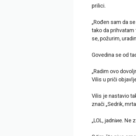
prilici.
„Rođen sam da se 
tako da prihvatam 
se, požurim, urad
Govedina se od tad
„Radim ovo dovoljn
Vilis u priči objav
Vilis je nastavio ta
znači „Sedrik, mrt
„LOL, jadniиe. Ne z