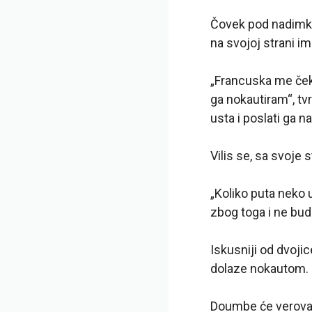
Čovek pod nadimkom
na svojoj strani im
„Francuska me čeka
ga nokautiram“, tv
usta i poslati ga n
Vilis se, sa svoje 
„Koliko puta neko u
zbog toga i ne bud
Iskusniji od dvoji
dolaze nokautom.
Doumbe će verovatn