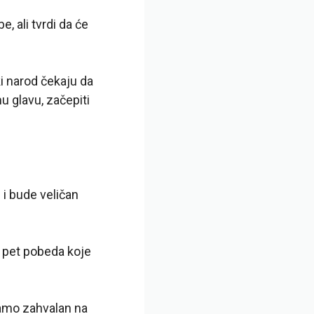
 ali tvrdi da će
i narod čekaju da
u glavu, začepiti
) i bude veličan
a pet pobeda koje
samo zahvalan na