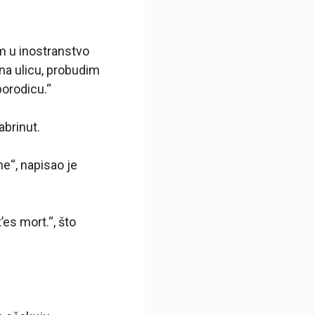
m u inostranstvo
 na ulicu, probudim
orodicu.“
abrinut.
e“, napisao je
’es mort.“, što