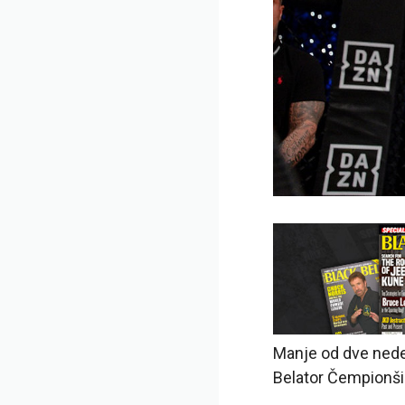
Manje od dve nede
Belator Čempionšip