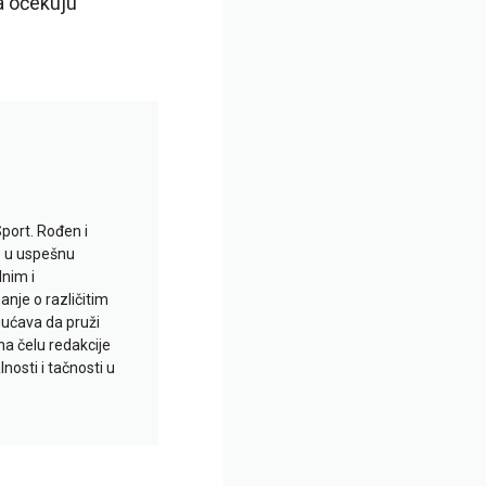
da očekuju
Sport. Rođen i
io u uspešnu
lnim i
je o različitim
gućava da pruži
na čelu redakcije
nosti i tačnosti u