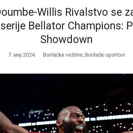
Doumbe-Willis Rivalstvo se z
 serije Bellator Champions: P
Showdown
7. мај 2024.
Borilačke veštine
,
Borilački sportovi