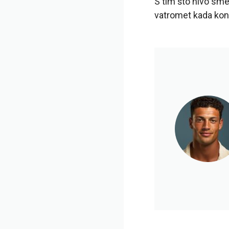
S tim što nivo smeć
vatromet kada kon