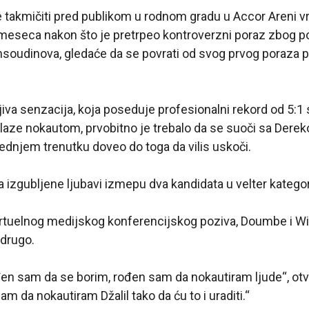
 takmičiti pred publikom u rodnom gradu u Accor Areni vr
 meseca nakon što je pretrpeo kontroverzni poraz zbog p
oudinova, gledaće da se povrati od svog prvog poraza 
iva senzacija, koja poseduje profesionalni rekord od 5:1
aze nokautom, prvobitno je trebalo da se suoči sa Der
slednjem trenutku doveo do toga da vilis uskoči.
 izgubljene ljubavi izmeрu dva kandidata u velter kategori
tuelnog medijskog konferencijskog poziva, Doumbe i Will
drugo.
đen sam da se borim, rođen sam da nokautiram ljude“, otv
 da nokautiram Džalil tako da ću to i uraditi.“