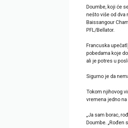
Doumbe, koji će se
nešto više od dva
Baissangour Chams
PFL/Bellator.
Francuska upečatlj
pobedama koje dol
ali je potres u po
Sigurno je da nema
Tokom njihovog vir
vremena jedno na 
„Ja sam borac, ro
Doumbe. „Rođen sam