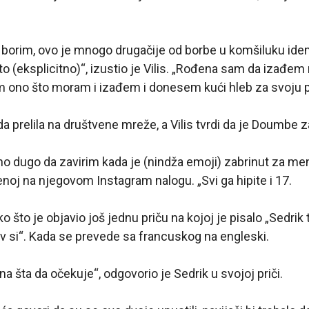
borim, ovo je mnogo drugačije od borbe u komšiluku ide
to (eksplicitno)“, izustio je Vilis. „Rođena sam da izađem
im ono što moram i izađem i donesem kući hleb za svoju p
a prelila na društvene mreže, a Vilis tvrdi da je Doumbe z
o dugo da zavirim kada je (nindža emoji) zabrinut za men
ljenoj na njegovom Instagram nalogu. „Svi ga hipite i 17.
ko što je objavio još jednu priču na kojoj je pisalo „Sedrik t
av si“. Kada se prevede sa francuskog na engleski.
na šta da očekuje“, odgovorio je Sedrik u svojoj priči.