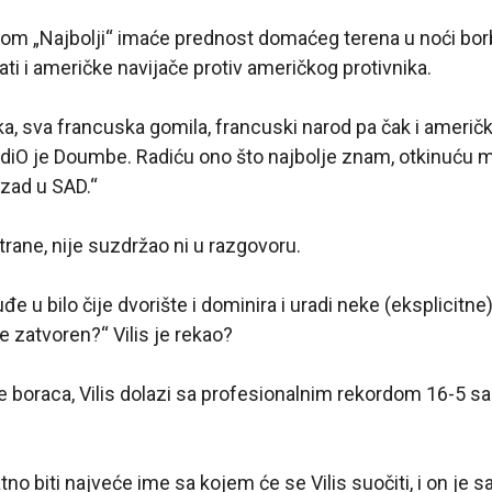
 „Najbolji“ imaće prednost domaćeg terena u noći borbe,
ati i američke navijače protiv američkog protivnika.
, sva francuska gomila, francuski narod pa čak i američk
rdiO je Doumbe. Radiću ono što najbolje znam, otkinuću m
azad u SAD.“
strane, nije suzdržao ni u razgovoru.
đe u bilo čije dvorište i dominira i uradi neke (eksplicitne
e zatvoren?“ Vilis je rekao?
ce boraca, Vilis dolazi sa profesionalnim rekordom 16-5 s
o biti najveće ime sa kojem će se Vilis suočiti, i on je 