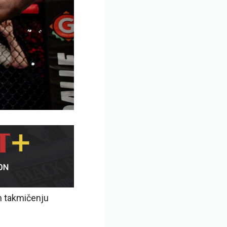
m takmičenju