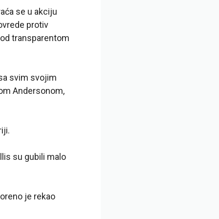
aća se u akciju
ovrede protiv
pod transparentom
 sa svim svojim
ekom Andersonom,
ji.
is su gubili malo
oreno je rekao