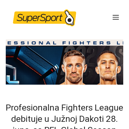
Skip
to
ME
content
Profesionalna Fighters League
debituje u Južnoj Dakoti 28.