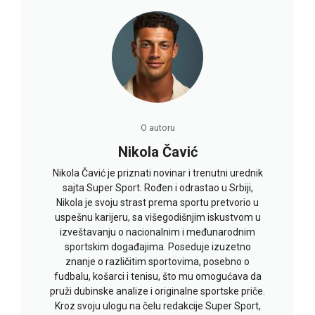
O autoru
Nikola Čavić
Nikola Čavić je priznati novinar i trenutni urednik
sajta Super Sport. Rođen i odrastao u Srbiji,
Nikola je svoju strast prema sportu pretvorio u
uspešnu karijeru, sa višegodišnjim iskustvom u
izveštavanju o nacionalnim i međunarodnim
sportskim događajima. Poseduje izuzetno
znanje o različitim sportovima, posebno o
fudbalu, košarci i tenisu, što mu omogućava da
pruži dubinske analize i originalne sportske priče.
Kroz svoju ulogu na čelu redakcije Super Sport,