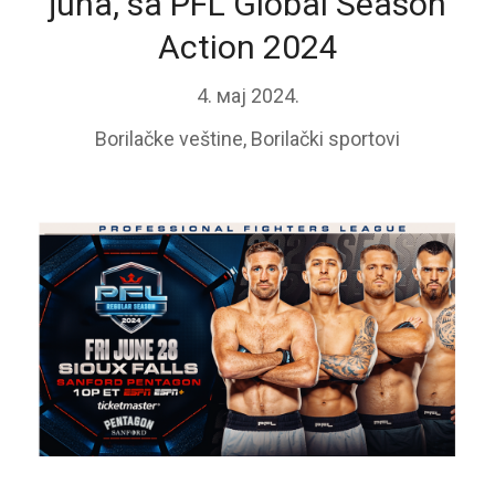
juna, sa PFL Global Season
Action 2024
4. мај 2024.
Borilačke veštine
,
Borilački sportovi