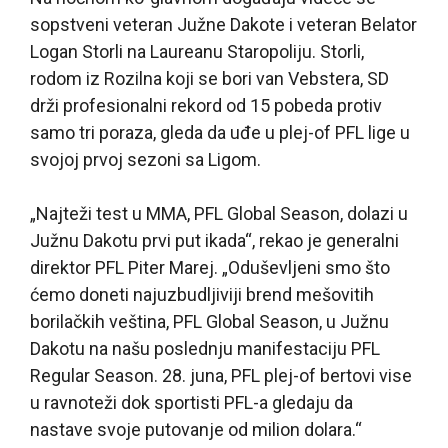
sopstveni veteran Južne Dakote i veteran Belator
Logan Storli na Laureanu Staropoliju. Storli,
rodom iz Rozilna koji se bori van Vebstera, SD
drži profesionalni rekord od 15 pobeda protiv
samo tri poraza, gleda da uđe u plej-of PFL lige u
svojoj prvoj sezoni sa Ligom.
„Najteži test u MMA, PFL Global Season, dolazi u
Južnu Dakotu prvi put ikada“, rekao je generalni
direktor PFL Piter Marej. „Oduševljeni smo što
ćemo doneti najuzbudljiviji brend mešovitih
borilačkih veština, PFL Global Season, u Južnu
Dakotu na našu poslednju manifestaciju PFL
Regular Season. 28. juna, PFL plej-of bertovi vise
u ravnoteži dok sportisti PFL-a gledaju da
nastave svoje putovanje od milion dolara.“