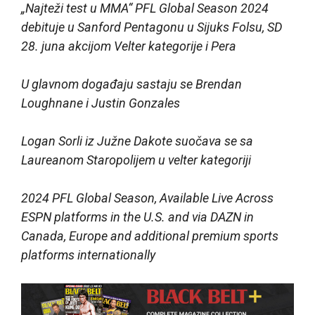
„Najteži test u MMA“ PFL Global Season 2024
debituje u Sanford Pentagonu u Sijuks Folsu, SD
28. juna akcijom Velter kategorije i Pera
U glavnom događaju sastaju se Brendan
Loughnane i Justin Gonzales
Logan Sorli iz Južne Dakote suočava se sa
Laureanom Staropolijem u velter kategoriji
2024 PFL Global Season, Available Live Across
ESPN platforms in the U.S. and via DAZN in
Canada, Europe and additional premium sports
platforms internationally