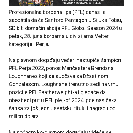
Profesionalna borbena liga (PFL) danas je
saopštila da će Sanford Pentagon u Sijuks Folsu,
SD biti domaćin akcije PFL Global Season 2024 u
petak, 28. juna borbama u divizijama Velter
kategorije i Perja.
Na glavnom događaju večeri nastupiće šampion
PFL Perja 2022, ponos Mančestera Brendana
Loughnanea koji se suočava sa Džastinom
Gonzalesom. Loughnane trenutno sedi na vrhu
pozicije PFL Featherweight-a i gledaće da
obezbedi put u PFL plej-of 2024. gde nas čeka
šansa za još jednu svetsku titulu i nagradu od
milion dolara.
Na noćnom ko-glavnom događaju videće se