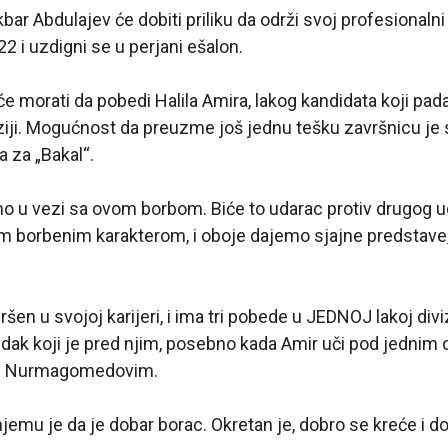
kbar Abdulajev će dobiti priliku da održi svoj profesional
 22
i uzdigni se u perjani ešalon.
 će morati da pobedi Halila Amira, lakog kandidata koji pad
iziji. Mogućnost da preuzme još jednu tešku završnicu je
 za „Bakal“.
tno u vezi sa ovom borbom. Biće to udarac protiv drugog 
im borbenim karakterom, i oboje dajemo sjajne predstave
šen u svojoj karijeri, i ima tri pobede u JEDNOJ lakoj diviz
ak koji je pred njim, posebno kada Amir uči pod jednim o
m Nurmagomedovim.
njemu je da je dobar borac. Okretan je, dobro se kreće i do