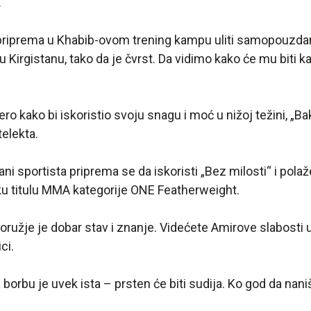
.
priprema u Khabib-ovom trening kampu uliti samopouzdanje
u Kirgistanu, tako da je čvrst. Da vidimo kako će mu biti 
ro kako bi iskoristio svoju snagu i moć u nižoj težini, „Ba
telekta.
ani sportista priprema se da iskoristi „Bez milosti“ i pola
ku titulu MMA kategorije ONE Featherweight.
oružje je dobar stav i znanje. Videćete Amirove slabosti u
ci.
orbu je uvek ista – prsten će biti sudija. Ko god da naniš