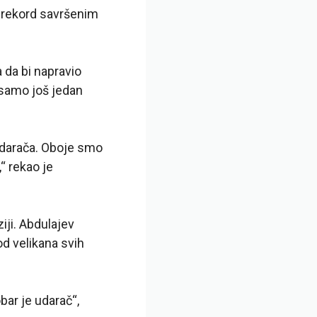
ni rekord savršenim
a da bi napravio
 samo još jedan
udarača. Oboje smo
,
“ rekao je
iji. Abdulajev
d velikana svih
bar je udarač“,