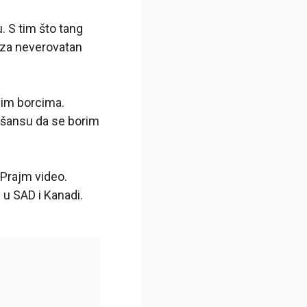
. S tim što tang
aj za neverovatan
nim borcima.
m šansu da se borim
Prajm video
.
u SAD i Kanadi.