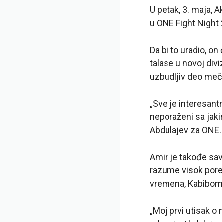
U petak, 3. maja, A
u
ONE Fight Night
Da bi to uradio, on
talase u novoj div
uzbudljiv deo meča
„Sve je interesan
neporaženi sa jak
Abdulajev za ONE.
Amir je takođe savr
razume visok pored
vremena, Kabibo
„Moj prvi utisak o 