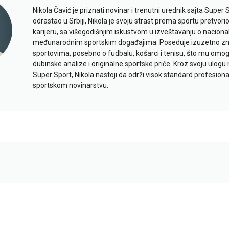
Nikola Čavić je priznati novinar i trenutni urednik sajta Super 
odrastao u Srbiji, Nikola je svoju strast prema sportu pretvor
karijeru, sa višegodišnjim iskustvom u izveštavanju o naciona
međunarodnim sportskim događajima. Poseduje izuzetno znan
sportovima, posebno o fudbalu, košarci i tenisu, što mu omo
dubinske analize i originalne sportske priče. Kroz svoju ulogu 
Super Sport, Nikola nastoji da održi visok standard profesional
sportskom novinarstvu.