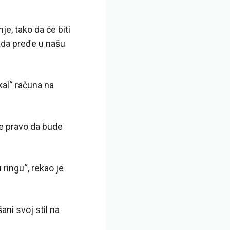
, tako da će biti
kada pređe u našu
kal“ računa na
že pravo da bude
 ringu“, rekao je
ani svoj stil na