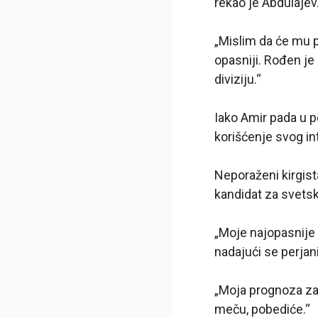
rekao je Abdulajev
„Mislim da će mu 
opasniji. Rođen je 
diviziju.“
Iako Amir pada u pe
korišćenje svog in
Neporaženi kirgist
kandidat za svets
„Moje najopasnije 
nadajući se perjani
„Moja prognoza za b
meču, pobediće.“