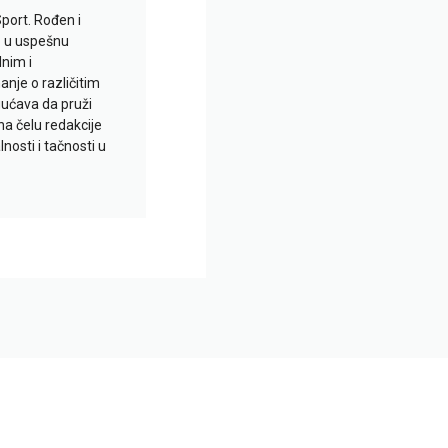
Sport. Rođen i
io u uspešnu
lnim i
je o različitim
gućava da pruži
na čelu redakcije
nosti i tačnosti u