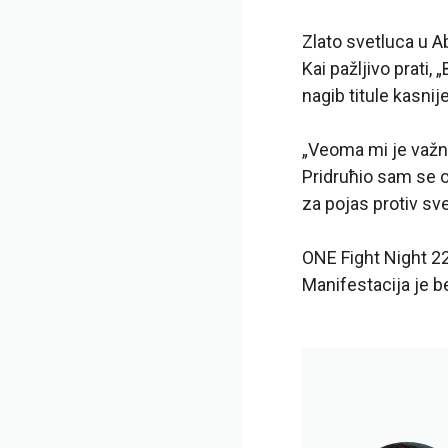
Zlato svetluca u A
Kai pažljivo prati,
nagib titule kasnij
„Veoma mi je važn
Pridruћio sam se o
za pojas protiv sv
ONE Fight Night 22
Manifestacija je 