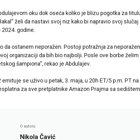
bdulajevom oku dok oseća koliko je blizu pogotka za titulu
 „Bakal“ želi da nastavi svoj niz kako bi napravio svoj sluč
e 2024. godine.
o da ostanem neporažen. Postoji potražnja za neporaže
voj organizaciji da bih bio najbolji. Posle ove borbe želi
etskog šampiona“, rekao je Abdulajev.
 emituje se uživo u petak, 3. maja, u 20h ET/5 p.m. PT na
besplatna za sve pretplatnike Amazon Prajma sa sedištem 
O autoru
Nikola Čavić