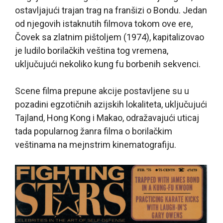
ostavljajući trajan trag na franšizi o Bondu. Jedan
od njegovih istaknutih filmova tokom ove ere,
Čovek sa zlatnim pištoljem (1974), kapitalizovao
je ludilo borilačkih veština tog vremena,
uključujući nekoliko kung fu borbenih sekvenci.
Scene filma prepune akcije postavljene su u
pozadini egzotičnih azijskih lokaliteta, uključujući
Tajland, Hong Kong i Makao, odražavajući uticaj
tada popularnog žanra filma o borilačkim
veštinama na mejnstrim kinematografiju.