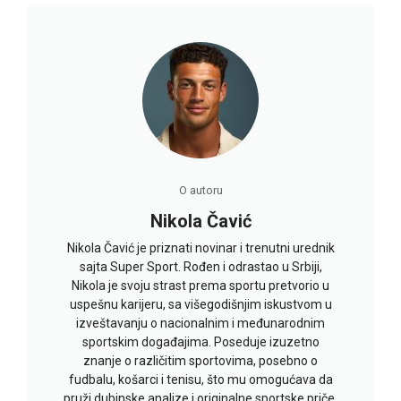
O autoru
Nikola Čavić
Nikola Čavić je priznati novinar i trenutni urednik
sajta Super Sport. Rođen i odrastao u Srbiji,
Nikola je svoju strast prema sportu pretvorio u
uspešnu karijeru, sa višegodišnjim iskustvom u
izveštavanju o nacionalnim i međunarodnim
sportskim događajima. Poseduje izuzetno
znanje o različitim sportovima, posebno o
fudbalu, košarci i tenisu, što mu omogućava da
pruži dubinske analize i originalne sportske priče.