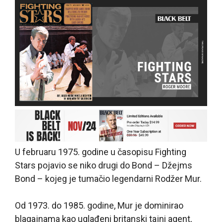
U februaru 1975. godine u časopisu Fighting
Stars pojavio se niko drugi do Bond – Džejms
Bond – kojeg je tumačio legendarni Rodžer Mur.
Od 1973. do 1985. godine, Mur je dominirao
blagajnama kao uglađeni britanski tajni agent,