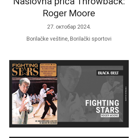
Naslovna priča Throwback:
Roger Moore
27. октобар 2024.
Borilačke veštine
,
Borilački sportovi