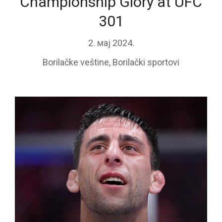
Championship Glory at UFC
301
2. мај 2024.
Borilačke veštine
,
Borilački sportovi