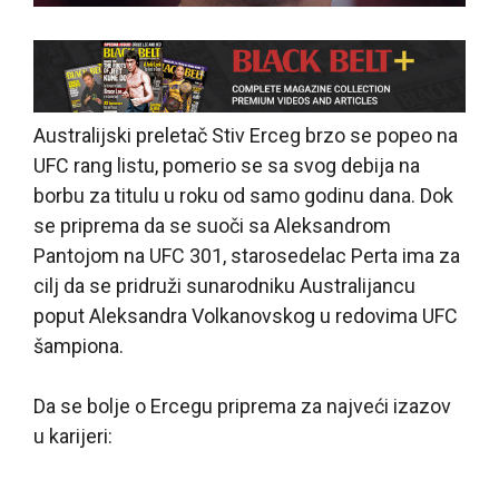
Australijski preletač Stiv Erceg brzo se popeo na
UFC rang listu, pomerio se sa svog debija na
borbu za titulu u roku od samo godinu dana. Dok
se priprema da se suoči sa Aleksandrom
Pantojom na UFC 301, starosedelac Perta ima za
cilj da se pridruži sunarodniku Australijancu
poput Aleksandra Volkanovskog u redovima UFC
šampiona.
Da se bolje o Ercegu priprema za najveći izazov
u karijeri: