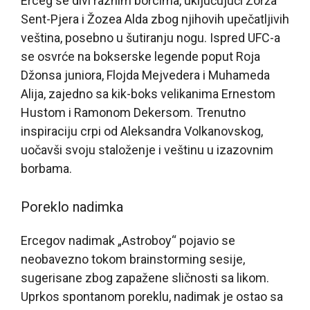
Erceg se divi raznim borcima, uključujući Žorža
Sent-Pjera i Žozea Alda zbog njihovih upečatljivih
veština, posebno u šutiranju nogu. Ispred UFC-a
se osvrće na bokserske legende poput Roja
Džonsa juniora, Flojda Mejvedera i Muhameda
Alija, zajedno sa kik-boks velikanima Ernestom
Hustom i Ramonom Dekersom. Trenutno
inspiraciju crpi od Aleksandra Volkanovskog,
uočavši svoju staloženje i veštinu u izazovnim
borbama.
Poreklo nadimka
Ercegov nadimak „Astroboy“ pojavio se
neobavezno tokom brainstorming sesije,
sugerisane zbog zapažene sličnosti sa likom.
Uprkos spontanom poreklu, nadimak je ostao sa