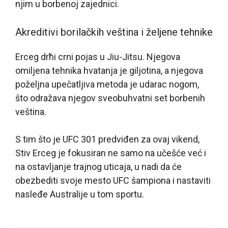
njim u borbenoj zajednici.
Akreditivi borilačkih veština i željene tehnike
Erceg drћi crni pojas u Jiu-Jitsu. Njegova
omiljena tehnika hvatanja je giljotina, a njegova
poželjna upečatljiva metoda je udarac nogom,
što odražava njegov sveobuhvatni set borbenih
veština.
S tim što je UFC 301 predviđen za ovaj vikend,
Stiv Erceg je fokusiran ne samo na učešće već i
na ostavljanje trajnog uticaja, u nadi da će
obezbediti svoje mesto UFC šampiona i nastaviti
nasleđe Australije u tom sportu.