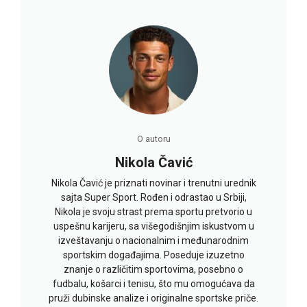
O autoru
Nikola Čavić
Nikola Čavić je priznati novinar i trenutni urednik
sajta Super Sport. Rođen i odrastao u Srbiji,
Nikola je svoju strast prema sportu pretvorio u
uspešnu karijeru, sa višegodišnjim iskustvom u
izveštavanju o nacionalnim i međunarodnim
sportskim događajima. Poseduje izuzetno
znanje o različitim sportovima, posebno o
fudbalu, košarci i tenisu, što mu omogućava da
pruži dubinske analize i originalne sportske priče.