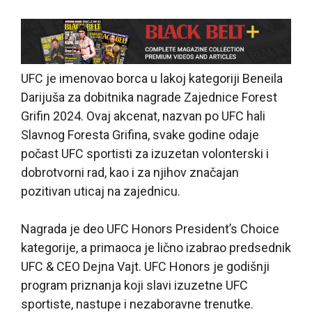
UFC je imenovao borca u lakoj kategoriji Beneila
Darijuša za dobitnika nagrade Zajednice Forest
Grifin 2024. Ovaj akcenat, nazvan po UFC hali
Slavnog Foresta Grifina, svake godine odaje
počast UFC sportisti za izuzetan volonterski i
dobrotvorni rad, kao i za njihov značajan
pozitivan uticaj na zajednicu.
Nagrada je deo UFC Honors President’s Choice
kategorije, a primaoca je lično izabrao predsednik
UFC & CEO Dejna Vajt. UFC Honors je godišnji
program priznanja koji slavi izuzetne UFC
sportiste, nastupe i nezaboravne trenutke.