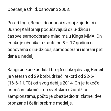
Obećanje Child, osnovano 2003.
Pored toga, Beneil doprinosi svojoj zajednici u
Južnoj Kaliforniji podučavajući džiu-džicu i
časove samoodbrane mladima u Kings MMA. On
edukuje učenike uzrasta od 8 – 17 godina o
osnovama džiu-džicua, samoodbrani i ishrani pet
dana u nedelji.
Rangiran kao kandidat broj 6 u lakoj diviziji, Beneil
je veteran od 29 borbi, držeći rekord od 22-6-1
(16-6-1 UFC) od svog debija 2014. On je takođe
uspešan takmičar na svetskim džiu-džicu
šampionatima, pošto je obezbedio tri zlatne, dve
bronzane i četiri srebrne medalje.