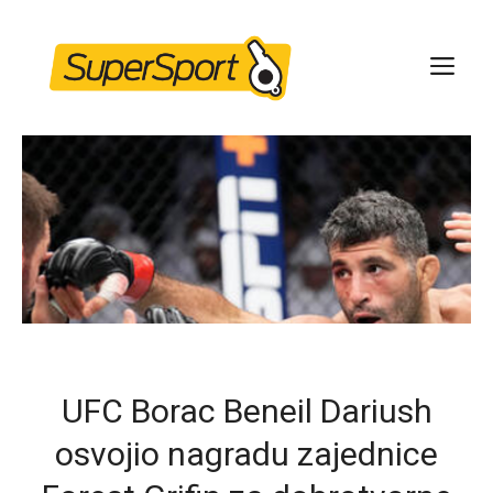
Skip
to
ME
content
UFC Borac Beneil Dariush
osvojio nagradu zajednice