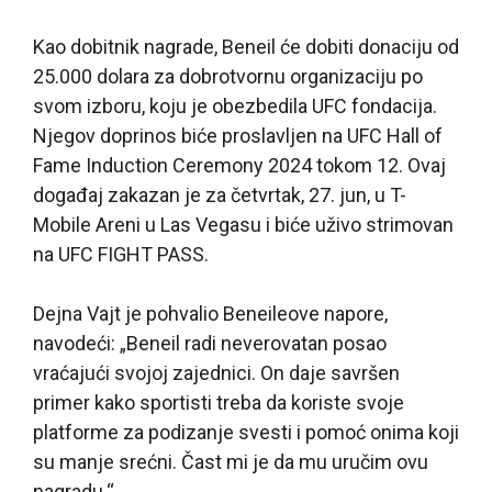
Kao dobitnik nagrade, Beneil će dobiti donaciju od
25.000 dolara za dobrotvornu organizaciju po
svom izboru, koju je obezbedila UFC fondacija.
Njegov doprinos biće proslavljen na UFC Hall of
Fame Induction Ceremony 2024 tokom 12. Ovaj
događaj zakazan je za četvrtak, 27. jun, u T-
Mobile Areni u Las Vegasu i biće uživo strimovan
na UFC FIGHT PASS.
Dejna Vajt je pohvalio Beneileove napore,
navodeći: „Beneil radi neverovatan posao
vraćajući svojoj zajednici. On daje savršen
primer kako sportisti treba da koriste svoje
platforme za podizanje svesti i pomoć onima koji
su manje srećni. Čast mi je da mu uručim ovu
nagradu.“