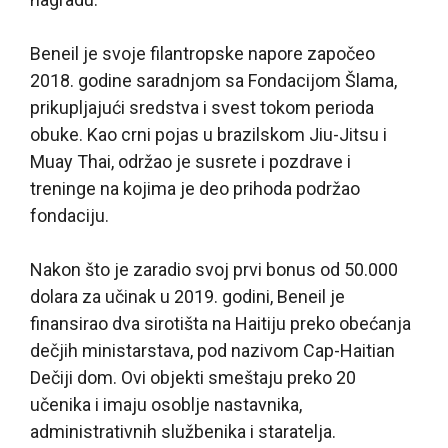
Beneil je svoje filantropske napore započeo
2018. godine saradnjom sa Fondacijom Šlama,
prikupljajući sredstva i svest tokom perioda
obuke. Kao crni pojas u brazilskom Jiu-Jitsu i
Muay Thai, održao je susrete i pozdrave i
treninge na kojima je deo prihoda podržao
fondaciju.
Nakon što je zaradio svoj prvi bonus od 50.000
dolara za učinak u 2019. godini, Beneil je
finansirao dva sirotišta na Haitiju preko obećanja
dečjih ministarstava, pod nazivom Cap-Haitian
Dečiji dom. Ovi objekti smeštaju preko 20
učenika i imaju osoblje nastavnika,
administrativnih službenika i staratelja.