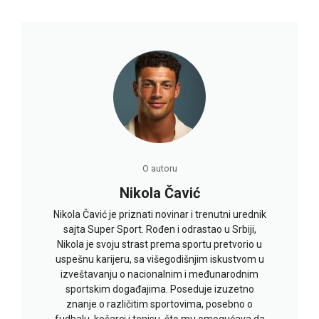
O autoru
Nikola Čavić
Nikola Čavić je priznati novinar i trenutni urednik
sajta Super Sport. Rođen i odrastao u Srbiji,
Nikola je svoju strast prema sportu pretvorio u
uspešnu karijeru, sa višegodišnjim iskustvom u
izveštavanju o nacionalnim i međunarodnim
sportskim događajima. Poseduje izuzetno
znanje o različitim sportovima, posebno o
fudbalu, košarci i tenisu, što mu omogućava da