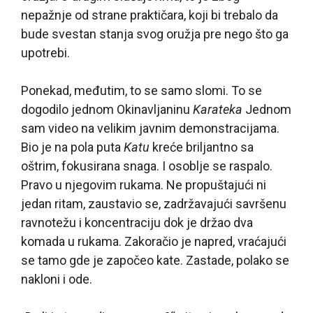
nepažnje od strane praktičara, koji bi trebalo da
bude svestan stanja svog oružja pre nego što ga
upotrebi.
Ponekad, međutim, to se samo slomi. To se
dogodilo jednom Okinavljaninu
Karateka
Jednom
sam video na velikim javnim demonstracijama.
Bio je na pola puta
Katu
kreće briljantno sa
oštrim, fokusirana snaga. I osoblje se raspalo.
Pravo u njegovim rukama. Ne propuštajući ni
jedan ritam, zaustavio se, zadržavajući savršenu
ravnotežu i koncentraciju dok je držao dva
komada u rukama. Zakoračio je napred, vraćajući
se tamo gde je započeo kate. Zastade, polako se
nakloni i ode.