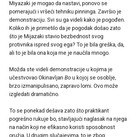
Miyazaki je mogao da nastavi, ponovo se
pomerajući i vršeći tehniku pinninga. Završio je
demonstraciju. Svi su ga videli kako je pogođen.
Koliko ih je primetilo da je pogodak došao zato
što je Mijazaki stavio bezbednost svog
protivnika ispred svog ega? To je bila greška, da,
ali to je bila ona koja me je naučila mnogo.
Možda ste videli demonstracije u kojima je
učestvovao Okinavljan
Bo
u kojoj se osoblje,
brzo izmanipulisano, zapravo lomi. Ovo može
izgledati dramatično.
To se ponekad dešava zato što praktikant
pogrešno rukuje bo, stavljajući naglasak na njega
na način koji ne efikasno koristi sposobnost
oružja. U drugim slučajevima, to je zbog