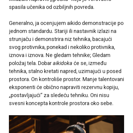
spasila učenika od ozbiljnih povreda.
Generalno, ja ocenjujem aikido demonstracije po
jednom standardu. Stariji ili nastavnik izlazi na
strunjaču i demonstrira niz tehnika, bacajući
svog protivnika, ponekad i nekoliko protivnika,
iznova i iznova. Ne gledam tehnike; Gledam
položaj tela. Dobar
aikidoka
će se, između
tehnika, stalno kretati napred, uzimajući u posed
prostora. On kontroliše prostor. Manje talentovani
eksponenti će obično napraviti rezervnu kopiju,
„postavljajući“ za sledeću tehniku. Oni nisu
svesni koncepta kontrole prostora oko sebe.