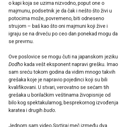
o kapi koja se uzima nizvodno, poput one o
majmunu, podsetnik je da čak i nešto što živi u
potocima može, povremeno, biti odneseno
strujom – baš kao što oni majmuni koji žive i
igraju se na drveću po ceo dan ponekad mogu da
se prevrnu.
Ove poslovice se mogu čuti na japanskom jeziku
Dodћo
kada vešt eksponent napravi grešku. Imao
sam sreću tokom godina da vidim mnogo takvih
grešaka koje je napravio
pojedinci koji su bili
kvalifikovani. U stvari, verovatno se sećam tih
grešaka u borilačkim veštinama živopisnije od
bilo kog spektakularnog, besprekornog izvođenja
karatea i drugih
budo.
Jednom sam video
Sortiraj
meč između dva