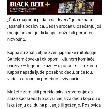
„Čak i majmuni padaju sa drveća“ je poznata
japanska poslovica. Jedan srodan u osećanju još
manje poznat je da kappa može biti pometen
nizvodno.
Kappa su znatiželjne zveri
japanske mitologije.
Sa telom čoveka i oklopom i kljunom kornjače,
oni žive — legenda kaže — u potocima i rekama.
Kappa napada ljude, posebno decu, priče idu, i
vade ih utrobu na posebno jeziv način.
Možete zamisliti poreklo takvih stvorenja: da
služe kao sredstvo odvraćanja za decu koja su u
iskušenju da idu na plivanje ili gaženje. Poslovica