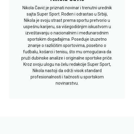
Nikola Čavić je priznati novinar i trenutni urednik
sajta Super Sport. Rođen i odrastao u Srbiji,
Nikola je svoju strast prema sportu pretvorio u
uspešnu karijeru, sa višegodišnjim iskustvom u
izveštavanju o nacionalnim i međunarodnim
sportskim događajima. Poseduje izuzetno
znanje o različitim sportovima, posebno o
fudbalu, košarci i tenisu, što mu omogućava da
pruži dubinske analize i originalne sportske priče.
Kroz svoju ulogu na čelu redakcije Super Sport,
Nikola nastoji da održi visok standard
profesionalnosti i tačnosti u sportskom
novinarstvu.