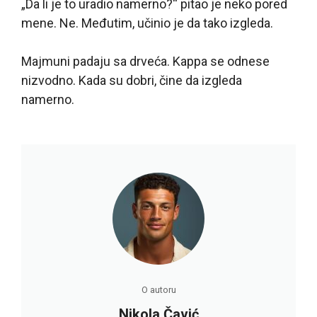
„Da li je to uradio namerno?“ pitao je neko pored
mene. Ne. Međutim, učinio je da tako izgleda.
Majmuni padaju sa drveća. Kappa se odnese
nizvodno. Kada su dobri, čine da izgleda
namerno.
O autoru
Nikola Čavić