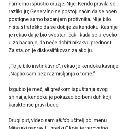
namerno ispustio oružje. Nije. Kendo pravila se
razlikuju; Generalno ne postoji način da se poen
postigne samo bacanjem protivnika. Nije bilo
ništa strateško da se dobije za kendoku. Kasnije
je rekao da je bio svestan, čak i kada se preselio
u za bacanje, da neće dobiti nikakvu prednost.
Zaista, on je diskvalifikovan za akciju.
„To je bilo instinktivno“, rekao je kendoka kasnije.
„Napao sam bez razmišljanja o tome.“
Izgubio je meč, ali greškom ispuštanja svog
shinaija, kendoka je pokazao borbeni duh koji
karakteriše pravi budo.
Drugi put, video sam
aikido
učitelj po imenu
Miiazaki napraviti „grešku“ koja je verovatno