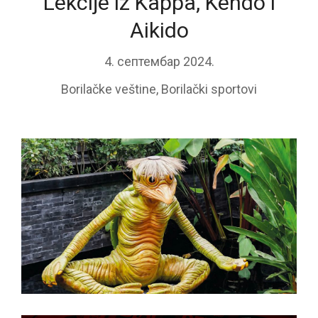
Lekcije iz Kappa, Kendo i
Aikido
4. септембар 2024.
Borilačke veštine
,
Borilački sportovi