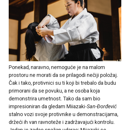
Ponekad, naravno, nemoguće je na malom
prostoru ne morati da se prilagodi nečiji položaj.
Čak i tako, protivnici su ti koji bi trebalo da budu
primorani da se povuku, a ne osoba koja
demonstrira umetnost. Tako da sam bio
impresioniran da gledam Miiazaki-
San-Đorđević
stalno vozi svoje protivnike u demonstracijama,
držeći ih van ravnoteže i zadržavajući kontrolu.
Jedan je zadao snažan udarac; Mijazaki se