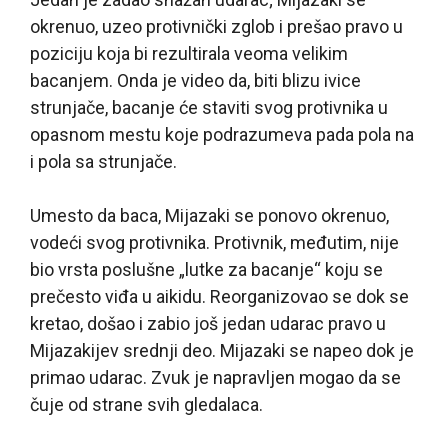
okrenuo, uzeo protivnički zglob i prešao pravo u
poziciju koja bi rezultirala veoma velikim
bacanjem. Onda je video da, biti blizu ivice
strunjače, bacanje će staviti svog protivnika u
opasnom mestu koje podrazumeva pada pola na
i pola sa strunjače.
Umesto da baca, Mijazaki se ponovo okrenuo,
vodeći svog protivnika. Protivnik, međutim, nije
bio vrsta poslušne „lutke za bacanje“ koju se
prečesto viđa u aikidu. Reorganizovao se dok se
kretao, došao i zabio još jedan udarac pravo u
Mijazakijev srednji deo. Mijazaki se napeo dok je
primao udarac. Zvuk je napravljen mogao da se
čuje od strane svih gledalaca.