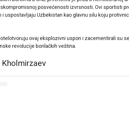
skompromisnoj posvećenosti izvrsnosti. Ovi sportisti pr
i uspostavljaju Uzbekistan kao glavnu silu koju protivni
otelotvoruju ovaj eksplozivni uspon i zacementirali su s
ske revolucije borilačkih veština.
 Kholmirzaev