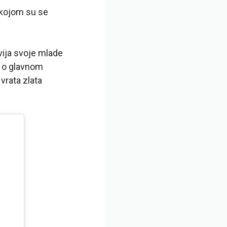
a kojom su se
vija svoje mlade
e o glavnom
vrata zlata