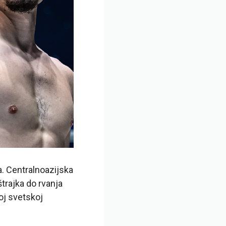
a. Centralnoazijska
štrajka do rvanja
oj svetskoj