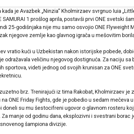
na kada je Avazbek „Ninzia“ Kholmirzaev svrgnuo Iuia „Littl
SAMURAI 1 prošlog aprila, postavši prvi ONE svetski ša
undi 25-godišnjaka nije mu samo osvojio ONE Flyweight M
azak njegove zemlje kao glavnog igrača u mešovitim bori
v vratio kući u Uzbekistan nakon istorijske pobede, dobi
je odražavala veličinu njegovog dostignuća. Za naciju s
kih sportova, videti jednog od svojih krunisan za ONE sv
ekretnicu.
 izuzetno brz. Trenirajući iz tima Rakobat, Kholmirzaev je
 na ONE Friday Fights, gde je pobedio u sedam mečeva u
i doneli su mu šestocifreni ugovor o glavnom rosteru ko
. Za manje od godinu dana, eksplozivni i svestrani borac 
snovenog šampiona divizije.