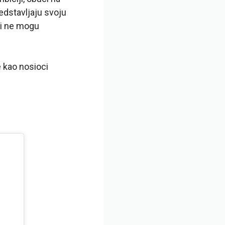
edstavljaju svoju
ci ne mogu
e kao nosioci