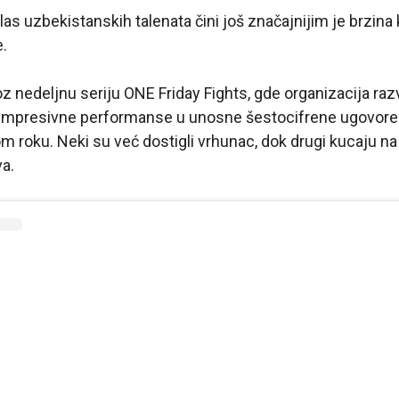
alas uzbekistanskih talenata čini još značajnijim je brzin
e.
oz nedeljnu seriju ONE Friday Fights, gde organizacija raz
ili impresivne performanse u unosne šestocifrene ugovor
m roku. Neki su već dostigli vrhunac, dok drugi kucaju na 
a.