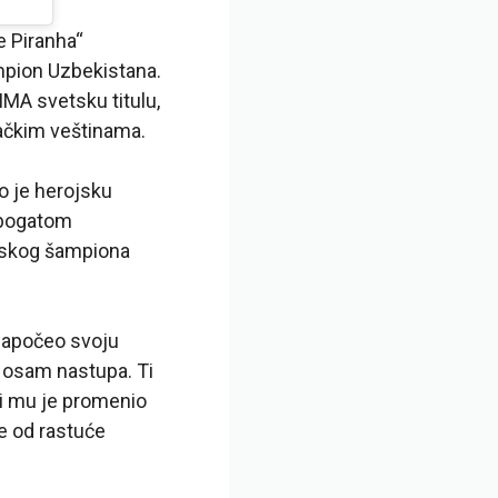
e Piranha“
mpion Uzbekistana.
MA svetsku titulu,
lačkim veštinama.
o je herojsku
a bogatom
etskog šampiona
 započeo svoju
 osam nastupa. Ti
ji mu je promenio
je od rastuće