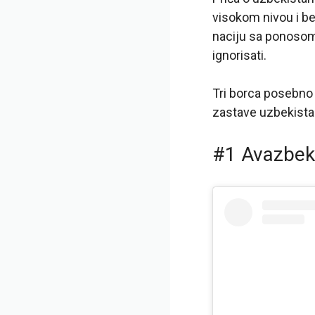
visokom nivou i be
naciju sa ponosom 
ignorisati.
Tri borca posebno 
zastave uzbekistan
#1 Avazbek