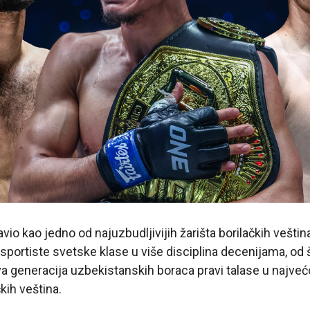
vio kao jedno od najuzbudljivijih žarišta borilačkih veštin
 sportiste svetske klase u više disciplina decenijama, od 
 generacija uzbekistanskih boraca pravi talase u najveć
čkih veština.