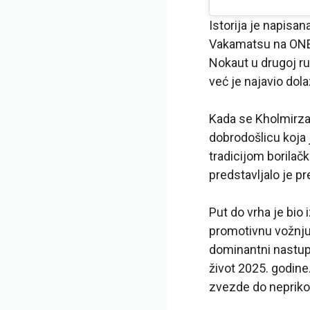
Istorija je napisa
Vakamatsu na ONE 
Nokaut u drugoj r
već je najavio dol
Kada se Kholmirzae
dobrodošlicu koja 
tradicijom borilač
predstavljalo je pr
Put do vrha je bio
promotivnu vožnju
dominantni nastup
život 2025. godine
zvezde do nepriko