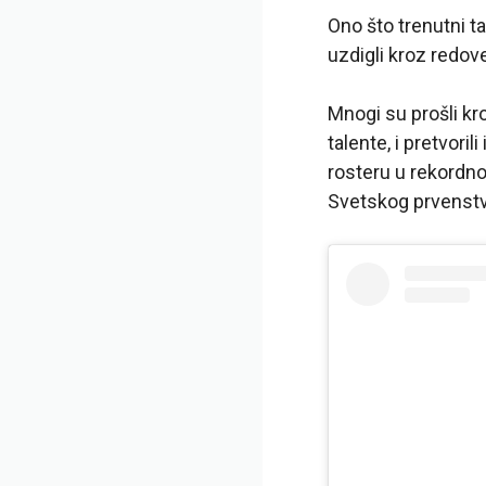
Ono što trenutni t
uzdigli kroz redov
Mnogi su prošli kr
talente, i pretvor
rosteru u rekordno
Svetskog prvenstv