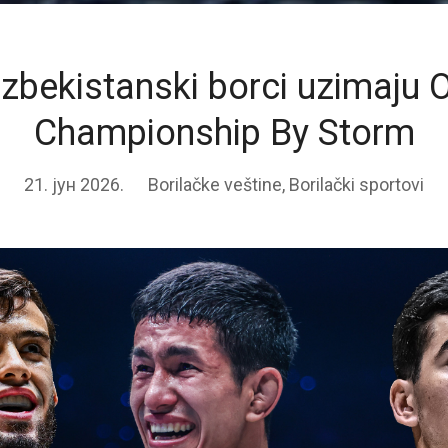
zbekistanski borci uzimaju
Championship By Storm
21. јун 2026.
Borilačke veštine
,
Borilački sportovi