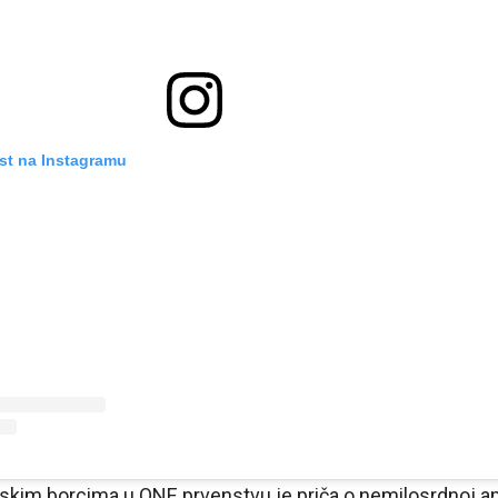
st na Instagramu
skim borcima u ONE prvenstvu je priča o nemilosrdnoj amb