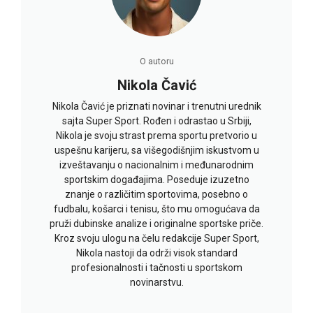
O autoru
Nikola Čavić
Nikola Čavić je priznati novinar i trenutni urednik
sajta Super Sport. Rođen i odrastao u Srbiji,
Nikola je svoju strast prema sportu pretvorio u
uspešnu karijeru, sa višegodišnjim iskustvom u
izveštavanju o nacionalnim i međunarodnim
sportskim događajima. Poseduje izuzetno
znanje o različitim sportovima, posebno o
fudbalu, košarci i tenisu, što mu omogućava da
pruži dubinske analize i originalne sportske priče.
Kroz svoju ulogu na čelu redakcije Super Sport,
Nikola nastoji da održi visok standard
profesionalnosti i tačnosti u sportskom
novinarstvu.