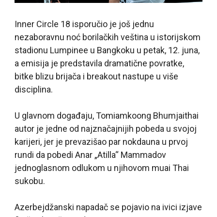
Inner Circle 18 isporučio je još jednu
nezaboravnu noć borilačkih veština u istorijskom
stadionu Lumpinee u Bangkoku u petak, 12. juna,
a emisija je predstavila dramatične povratke,
bitke blizu brijača i breakout nastupe u više
disciplina.
U glavnom događaju, Tomiamkoong Bhumjaithai
autor je jedne od najznačajnijih pobeda u svojoj
karijeri, jer je prevazišao par nokdauna u prvoj
rundi da pobedi Anar „Atilla“ Mammadov
jednoglasnom odlukom u njihovom muai Thai
sukobu.
Azerbejdžanski napadač se pojavio na ivici izjave