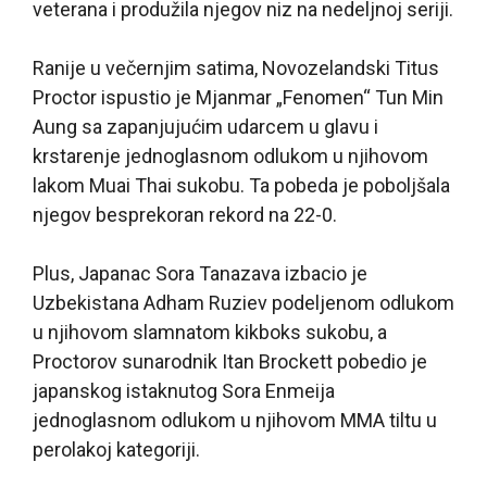
veterana i produžila njegov niz na nedeljnoj seriji.
Ranije u večernjim satima, Novozelandski Titus
Proctor ispustio je Mjanmar „Fenomen“ Tun Min
Aung sa zapanjujućim udarcem u glavu i
krstarenje jednoglasnom odlukom u njihovom
lakom Muai Thai sukobu. Ta pobeda je poboljšala
njegov besprekoran rekord na 22-0.
Plus, Japanac Sora Tanazava izbacio je
Uzbekistana Adham Ruziev podeljenom odlukom
u njihovom slamnatom kikboks sukobu, a
Proctorov sunarodnik Itan Brockett pobedio je
japanskog istaknutog Sora Enmeija
jednoglasnom odlukom u njihovom MMA tiltu u
perolakoj kategoriji.