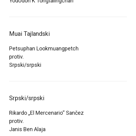
YodUdon K Tongtalingchan
Muai Tajlandski
Petsuphan Lookmuangpetch
protiv.
Srpski/srpski
Srpski/srpski
Rikardo „El Mercenario“ Sančez
protiv.
Janis Ben Alaja