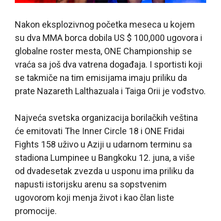
Nakon eksplozivnog početka meseca u kojem
su dva MMA borca dobila US $ 100,000 ugovora i
globalne roster mesta, ONE Championship se
vraća sa još dva vatrena događaja. I sportisti koji
se takmiče na tim emisijama imaju priliku da
prate Nazareth Lalthazuala i Taiga Orii je vođstvo.
Najveća svetska organizacija borilačkih veština
će emitovati The Inner Circle 18 i ONE Fridai
Fights 158 uživo u Aziji u udarnom terminu sa
stadiona Lumpinee u Bangkoku 12. juna, a više
od dvadesetak zvezda u usponu ima priliku da
napusti istorijsku arenu sa sopstvenim
ugovorom koji menja život i kao član liste
promocije.