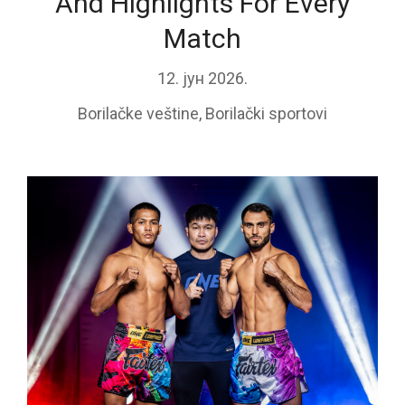
And Highlights For Every
Match
12. јун 2026.
Borilačke veštine
,
Borilački sportovi