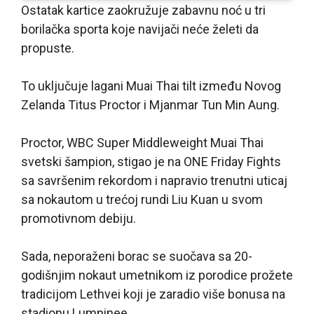
Ostatak kartice zaokružuje zabavnu noć u tri
borilačka sporta koje navijači neće želeti da
propuste.
To uključuje lagani Muai Thai tilt između Novog
Zelanda Titus Proctor i Mjanmar Tun Min Aung.
Proctor, WBC Super Middleweight Muai Thai
svetski šampion, stigao je na ONE Friday Fights
sa savršenim rekordom i napravio trenutni uticaj
sa nokautom u trećoj rundi Liu Kuan u svom
promotivnom debiju.
Sada, neporaženi borac se suočava sa 20-
godišnjim nokaut umetnikom iz porodice prožete
tradicijom Lethvei koji je zaradio više bonusa na
stadionu Lumpinee.