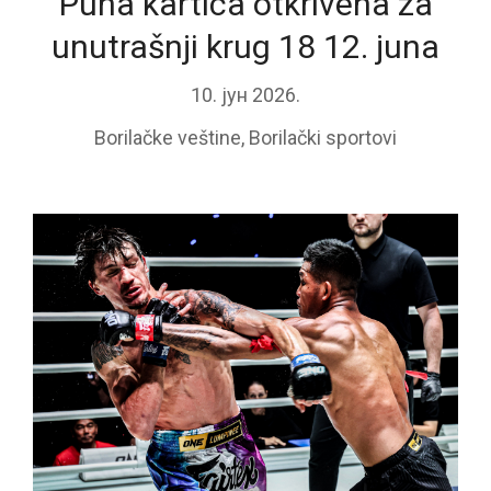
Puna kartica otkrivena za
unutrašnji krug 18 12. juna
10. јун 2026.
Borilačke veštine
,
Borilački sportovi