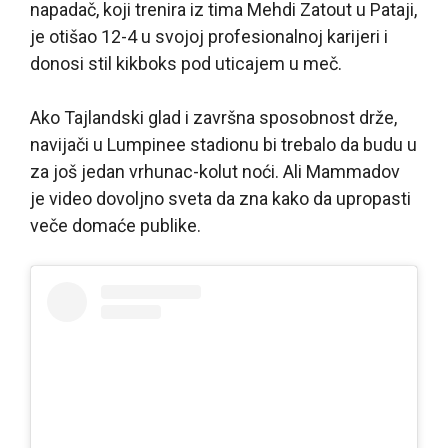
napadač, koji trenira iz tima Mehdi Zatout u Pataji,
je otišao 12-4 u svojoj profesionalnoj karijeri i
donosi stil kikboks pod uticajem u meč.
Ako Tajlandski glad i završna sposobnost drže,
navijači u Lumpinee stadionu bi trebalo da budu u
za još jedan vrhunac-kolut noći. Ali Mammadov
je video dovoljno sveta da zna kako da upropasti
veče domaće publike.