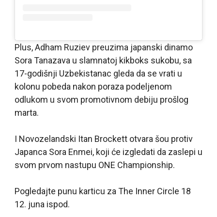
Plus, Adham Ruziev preuzima japanski dinamo
Sora Tanazava u slamnatoj kikboks sukobu, sa
17-godišnji Uzbekistanac gleda da se vrati u
kolonu pobeda nakon poraza podeljenom
odlukom u svom promotivnom debiju prošlog
marta.
I Novozelandski Itan Brockett otvara šou protiv
Japanca Sora Enmei, koji će izgledati da zaslepi u
svom prvom nastupu ONE Championship.
Pogledajte punu karticu za The Inner Circle 18
12. juna ispod.