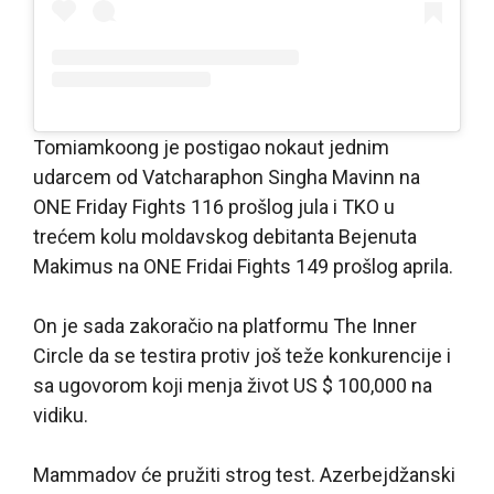
Tomiamkoong je postigao nokaut jednim
udarcem od Vatcharaphon Singha Mavinn na
ONE Friday Fights 116 prošlog jula i TKO u
trećem kolu moldavskog debitanta Bejenuta
Makimus na ONE Fridai Fights 149 prošlog aprila.
On je sada zakoračio na platformu The Inner
Circle da se testira protiv još teže konkurencije i
sa ugovorom koji menja život US $ 100,000 na
vidiku.
Mammadov će pružiti strog test. Azerbejdžanski