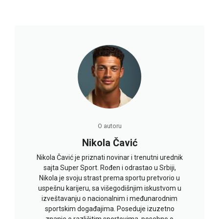
O autoru
Nikola Čavić
Nikola Čavić je priznati novinar i trenutni urednik
sajta Super Sport. Rođen i odrastao u Srbiji,
Nikola je svoju strast prema sportu pretvorio u
uspešnu karijeru, sa višegodišnjim iskustvom u
izveštavanju o nacionalnim i međunarodnim
sportskim događajima. Poseduje izuzetno
znanje o različitim sportovima, posebno o