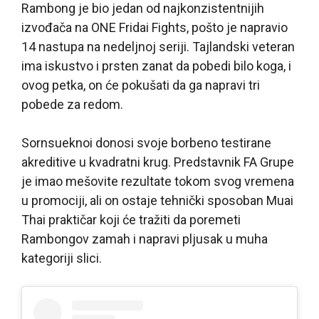
Rambong je bio jedan od najkonzistentnijih
izvođača na ONE Fridai Fights, pošto je napravio
14 nastupa na nedeljnoj seriji. Tajlandski veteran
ima iskustvo i prsten zanat da pobedi bilo koga, i
ovog petka, on će pokušati da ga napravi tri
pobede za redom.
Sornsueknoi donosi svoje borbeno testirane
akreditive u kvadratni krug. Predstavnik FA Grupe
je imao mešovite rezultate tokom svog vremena
u promociji, ali on ostaje tehnički sposoban Muai
Thai praktičar koji će tražiti da poremeti
Rambongov zamah i napravi pljusak u muha
kategoriji slici.