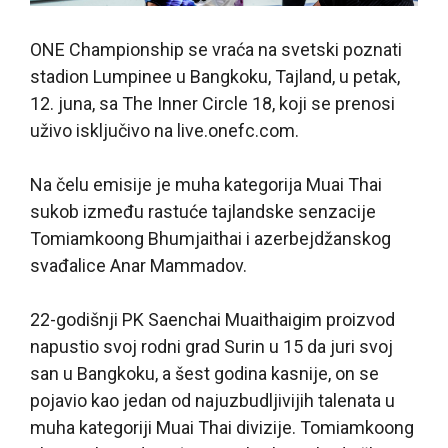
ONE Championship se vraća na svetski poznati
stadion Lumpinee u Bangkoku, Tajland, u petak,
12. juna, sa The Inner Circle 18, koji se prenosi
uživo isključivo na live.onefc.com.
Na čelu emisije je muha kategorija Muai Thai
sukob između rastuće tajlandske senzacije
Tomiamkoong Bhumjaithai i azerbejdžanskog
svađalice Anar Mammadov.
22-godišnji PK Saenchai Muaithaigim proizvod
napustio svoj rodni grad Surin u 15 da juri svoj
san u Bangkoku, a šest godina kasnije, on se
pojavio kao jedan od najuzbudljivijih talenata u
muha kategoriji Muai Thai divizije. Tomiamkoong