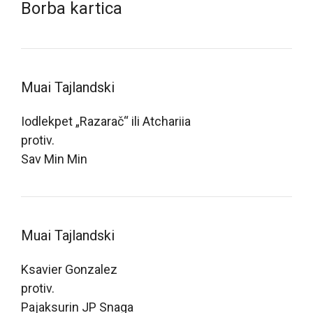
Borba kartica
Muai Tajlandski
Iodlekpet „Razarač“ ili Atchariia
protiv.
Sav Min Min
Muai Tajlandski
Ksavier Gonzalez
protiv.
Pajaksurin JP Snaga