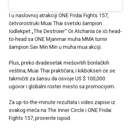
I u naslovnoj atrakciji ONE Fridai Fights 157,
četvorostruki Muai Thai svetski šampion
Iodlekpet „The Destroier“ Or Atchariia će ići head-
to-head sa ONE Mjanmar muha MMA turnir
šampion Sav Min Min u muha mua akciji.
Plus, preko dvadesetak mešovitih borilačkih
veština, Muai Thai praktičara, i kikbokseri će se
takmičiti za šansu da osvoje US $ 100,000
ugovor i globalni roster mesto sa promocijom.
Za up-to-the-minute rezultata i video zapise iz
svakog meča na The Inner Circle i ONE Fridai
Fights 157, proverite ispod.