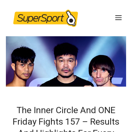
Skip
to
ME
content
The Inner Circle And ONE
Friday Fights 157 – Results