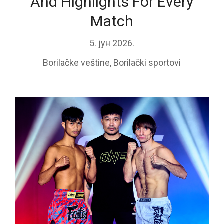
And Highlights For Every
Match
5. јун 2026.
Borilačke veštine
,
Borilački sportovi