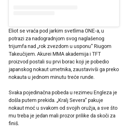
Eliot se vraća pod jarkim svetlima ONE-a, u
potrazi za nadogradnjom svog naglašenog
trijumfa nad „rok zvezdom u usponu“ Riugom
Takeučijem. Akurei MMA akademija i TFT
proizvod postali su prvi borac koji je pobedio
japanskog nokaut umetnika, zaustavivši ga preko
nokauta u jednom minutu treće runde.
Svaka pojedinačna pobeda u rezimeu Engleza je
došla putem prekida. „Kralj Severa“ pakuje
nokaut moć u svakom od svojih oružja, a sve što
mu treba je jedan mali prozor prilike da skoči za
finiš.