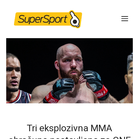
Skip
to
ME
content
Tri eksplozivna MMA