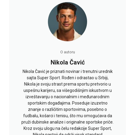
O autoru
Nikola Čavić
Nikola Čavić je priznati novinar i trenutni urednik
sajta Super Sport. Rođen i odrastao u Srbiji,
Nikola je svoju strast prema sportu pretvorio u
uspešnu karijeru, sa višegodišnjim iskustvom u
izveštavanju o nacionalnim i međunarodnim
sportskim događajima. Poseduje izuzetno
znanje o različitim sportovima, posebno o
fudbalu, košarci i tenisu, što mu omogućava da
pruži dubinske analize i originalne sportske priče.
Kroz svoju ulogu na čelu redakcije Super Sport,
Nikola nastoji da održi visok standard