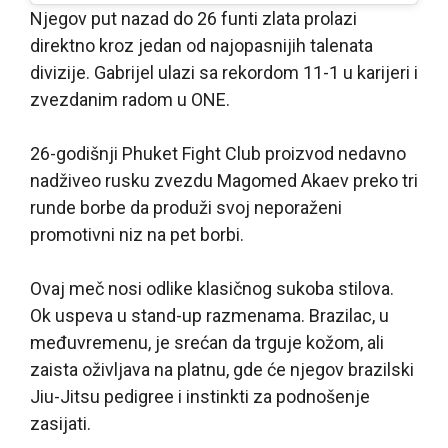
Njegov put nazad do 26 funti zlata prolazi
direktno kroz jedan od najopasnijih talenata
divizije. Gabrijel ulazi sa rekordom 11-1 u karijeri i
zvezdanim radom u ONE.
26-godišnji Phuket Fight Club proizvod nedavno
nadživeo rusku zvezdu Magomed Akaev preko tri
runde borbe da produži svoj neporaženi
promotivni niz na pet borbi.
Ovaj meč nosi odlike klasičnog sukoba stilova.
Ok uspeva u stand-up razmenama. Brazilac, u
međuvremenu, je srećan da trguje kožom, ali
zaista oživljava na platnu, gde će njegov brazilski
Jiu-Jitsu pedigree i instinkti za podnošenje
zasijati.