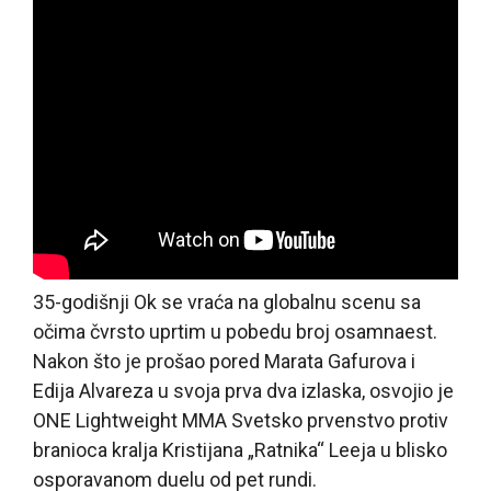
35-godišnji Ok se vraća na globalnu scenu sa
očima čvrsto uprtim u pobedu broj osamnaest.
Nakon što je prošao pored Marata Gafurova i
Edija Alvareza u svoja prva dva izlaska, osvojio je
ONE Lightweight MMA Svetsko prvenstvo protiv
branioca kralja Kristijana „Ratnika“ Leeja u blisko
osporavanom duelu od pet rundi.