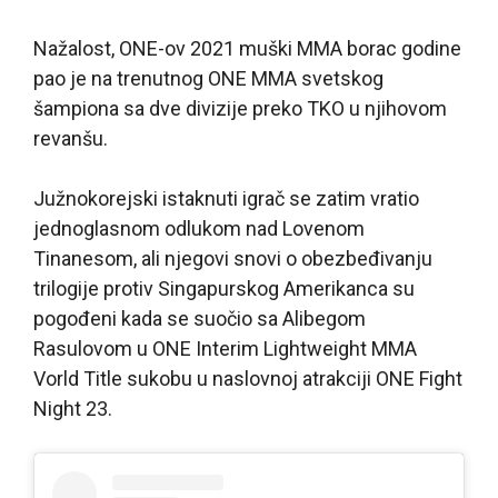
Nažalost, ONE-ov 2021 muški MMA borac godine
pao je na trenutnog ONE MMA svetskog
šampiona sa dve divizije preko TKO u njihovom
revanšu.
Južnokorejski istaknuti igrač se zatim vratio
jednoglasnom odlukom nad Lovenom
Tinanesom, ali njegovi snovi o obezbeđivanju
trilogije protiv Singapurskog Amerikanca su
pogođeni kada se suočio sa Alibegom
Rasulovom u ONE Interim Lightweight MMA
Vorld Title sukobu u naslovnoj atrakciji ONE Fight
Night 23.