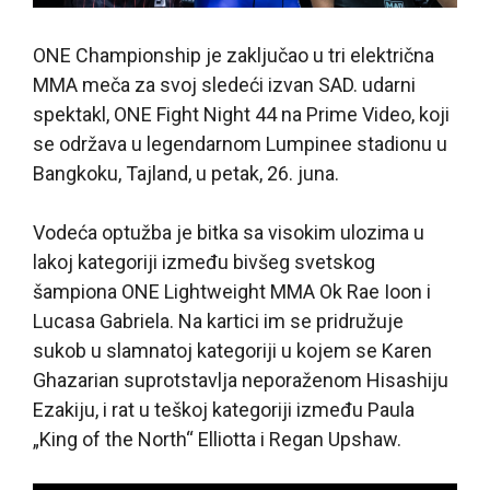
ONE Championship je zaključao u tri električna
MMA meča za svoj sledeći izvan SAD. udarni
spektakl, ONE Fight Night 44 na Prime Video, koji
se održava u legendarnom Lumpinee stadionu u
Bangkoku, Tajland, u petak, 26. juna.
Vodeća optužba je bitka sa visokim ulozima u
lakoj kategoriji između bivšeg svetskog
šampiona ONE Lightweight MMA Ok Rae Ioon i
Lucasa Gabriela. Na kartici im se pridružuje
sukob u slamnatoj kategoriji u kojem se Karen
Ghazarian suprotstavlja neporaženom Hisashiju
Ezakiju, i rat u teškoj kategoriji između Paula
„King of the North“ Elliotta i Regan Upshaw.