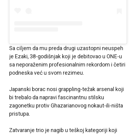
Sa ciljem da mu preda drugi uzastopni neuspeh
je Ezaki, 38-godišnjak koji je debitovao u ONE-u
sa neporaženim profesionalnim rekordom i četiri
podneska već u svom rezimeu.
Japanski borac nosi grappling-težak arsenal koji
bi trebalo da napravi fascinantnu stilsku
zagonetku protiv Ghazarianovog nokaut-ili-ništa
pristupa.
Zatvaranje trio je nagib u teškoj kategoriji koji