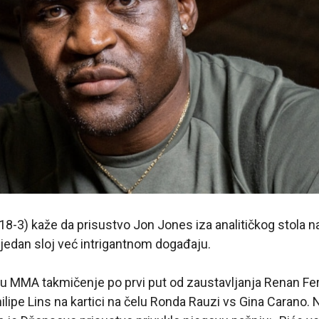
8-3) kaže da prisustvo Jon Jones iza analitičkog stola n
jedan sloj već intrigantnom događaju.
u MMA takmičenje po prvi put od zaustavljanja Renan Fer
ilipe Lins na kartici na čelu Ronda Rauzi vs Gina Carano.