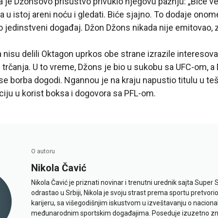
a je Džonsovo prisustvo privuklo njegovu pažnju: „Biće 
 u istoj areni noću i gledati. Biće sjajno. To dodaje ono
o jedinstveni događaj. Džon Džons nikada nije emitovao, 
 nisu delili Oktagon uprkos obe strane izrazile intereso
čanja. U to vreme, Džons je bio u sukobu sa UFC-om, a D
e borba dogodi. Ngannou je na kraju napustio titulu u teš
iju u korist boksa i dogovora sa PFL-om.
O autoru
Nikola Čavić
Nikola Čavić je priznati novinar i trenutni urednik sajta Super 
odrastao u Srbiji, Nikola je svoju strast prema sportu pretvor
karijeru, sa višegodišnjim iskustvom u izveštavanju o naciona
međunarodnim sportskim događajima. Poseduje izuzetno znan