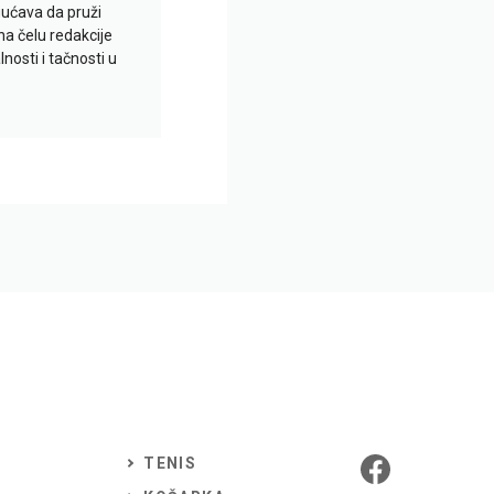
gućava da pruži
na čelu redakcije
nosti i tačnosti u
TENIS