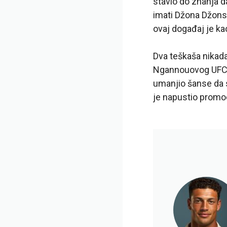
stavio do znanja d
imati Džona Džonsa
ovaj događaj je ka
Dva teškaša nikada
Ngannouovog UFC tr
umanjio šanse da s
je napustio promoc