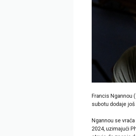
Francis Ngannou (1
subotu dodaje još 
Ngannou se vraća 
2024, uzimajući Ph