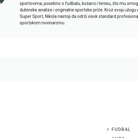
sportovima, posebno o fudbalu, košarci i tenisu, što mu omo
dubinske analize i originalne sportske priče. Kroz svoju ulogu 
Super Sport, Nikola nastoji da održi visok standard profesional
sportskom novinarstvu.
FUDBAL