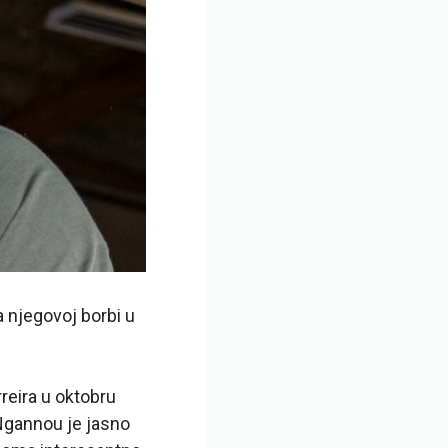
a njegovoj borbi u
reira u oktobru
 Ngannou je jasno