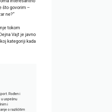
veoma interesantno
me što govorim –
zar ne?“
vanje tokom
ejna Vajt je javno
koj kategoriji kada
Sport. Rođen i
io u uspešnu
lnim i
je o različitim