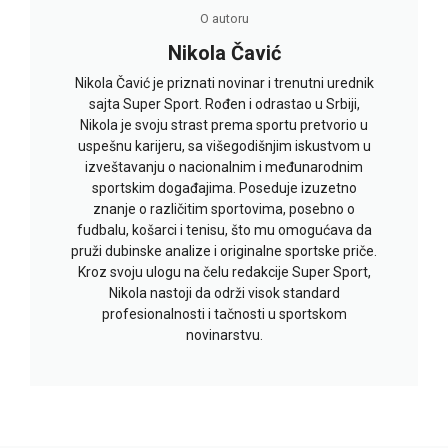
O autoru
Nikola Čavić
Nikola Čavić je priznati novinar i trenutni urednik
sajta Super Sport. Rođen i odrastao u Srbiji,
Nikola je svoju strast prema sportu pretvorio u
uspešnu karijeru, sa višegodišnjim iskustvom u
izveštavanju o nacionalnim i međunarodnim
sportskim događajima. Poseduje izuzetno
znanje o različitim sportovima, posebno o
fudbalu, košarci i tenisu, što mu omogućava da
pruži dubinske analize i originalne sportske priče.
Kroz svoju ulogu na čelu redakcije Super Sport,
Nikola nastoji da održi visok standard
profesionalnosti i tačnosti u sportskom
novinarstvu.