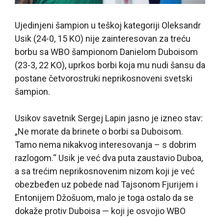
Ujedinjeni šampion u teškoj kategoriji Oleksandr
Usik (24-0, 15 KO) nije zainteresovan za treću
borbu sa WBO šampionom Danielom Duboisom
(23-3, 22 KO), uprkos borbi koja mu nudi šansu da
postane četvorostruki neprikosnoveni svetski
šampion.
Usikov savetnik Sergej Lapin jasno je izneo stav:
„Ne morate da brinete o borbi sa Duboisom.
Tamo nema nikakvog interesovanja – s dobrim
razlogom.“ Usik je već dva puta zaustavio Duboa,
a sa trećim neprikosnovenim nizom koji je već
obezbeđen uz pobede nad Tajsonom Fjurijem i
Entonijem Džošuom, malo je toga ostalo da se
dokaže protiv Duboisa — koji je osvojio WBO