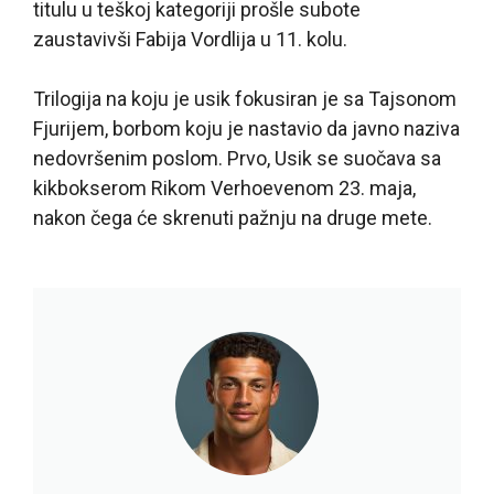
titulu u teškoj kategoriji prošle subote
zaustavivši Fabija Vordlija u 11. kolu.
Trilogija na koju je usik fokusiran je sa Tajsonom
Fjurijem, borbom koju je nastavio da javno naziva
nedovršenim poslom. Prvo, Usik se suočava sa
kikbokserom Rikom Verhoevenom 23. maja,
nakon čega će skrenuti pažnju na druge mete.