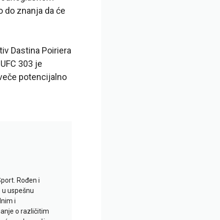
io do znanja da će
iv Dastina Poiriera
a UFC 303 je
veče potencijalno
Sport. Rođen i
io u uspešnu
lnim i
je o različitim