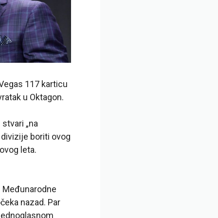
 Vegas 117 karticu
ratak u Oktagon.
 stvari „na
ivizije boriti ovog
ovog leta.
kom Međunarodne
očeka nazad. Par
e jednoglasnom