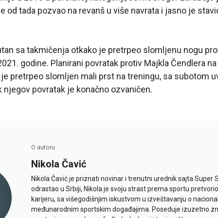
e od tada pozvao na revanš u više navrata i jasno je stav
an sa takmičenja otkako je pretrpeo slomljenu nogu prot
2021. godine. Planirani povratak protiv Majkla Čendlera n
je pretrpeo slomljen mali prst na treningu, sa subotom u
k njegov povratak je konačno ozvaničen.
O autoru
Nikola Čavić
Nikola Čavić je priznati novinar i trenutni urednik sajta Super 
odrastao u Srbiji, Nikola je svoju strast prema sportu pretvor
karijeru, sa višegodišnjim iskustvom u izveštavanju o naciona
međunarodnim sportskim događajima. Poseduje izuzetno znan