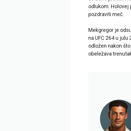
odlukom. Holovej j
pozdraviti meč.
Mekgregor je odsut
na UFC 264 u julu 
odložen nakon što 
obeležava trenuta