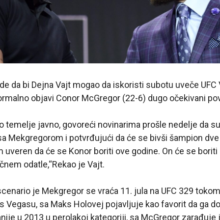
de da bi Dejna Vajt mogao da iskoristi subotu uveče UFC
ormalno objavi Conor McGregor (22-6) dugo očekivani pov
io temelje javno, govoreći novinarima prošle nedelje da su
 Mekgregorom i potvrđujući da će se bivši šampion dve d
m uveren da će se Konor boriti ove godine. On će se boriti 
čnem odatle,“Rekao je Vajt.
n scenario je Mekgregor se vraća 11. jula na UFC 329 to
s Vegasu, sa Maks Holovej pojavljuje kao favorit da ga d
nije u 2013 u perolakoj kategoriji, sa McGregor zarađuj