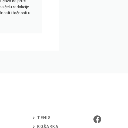
gućava da pruži
na čelu redakcije
nosti i tačnosti u
TENIS
KOŠARKA