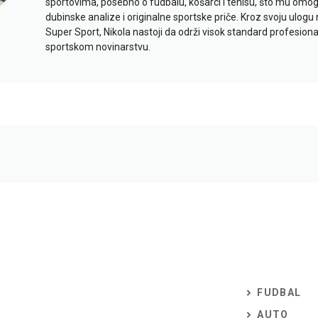
sportovima, posebno o fudbalu, košarci i tenisu, što mu omo
dubinske analize i originalne sportske priče. Kroz svoju ulogu 
Super Sport, Nikola nastoji da održi visok standard profesional
sportskom novinarstvu.
FUDBAL
AUTO