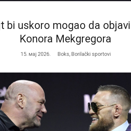
jt bi uskoro mogao da objavi
Konora Mekgregora
15. мај 2026.
Boks
,
Borilački sportovi