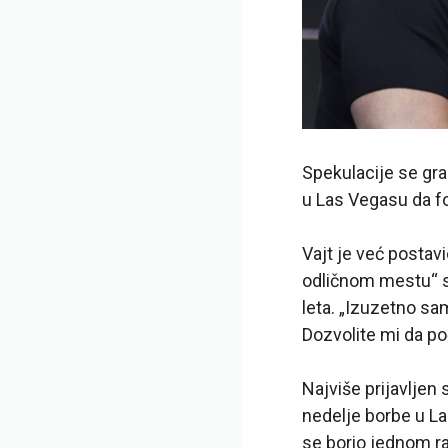
Spekulacije se gra
u Las Vegasu da f
Vajt je već postav
odličnom mestu“ sa
leta. „Izuzetno sa
Dozvolite mi da po
Najviše prijavlje
nedelje borbe u La
se borio jednom ra