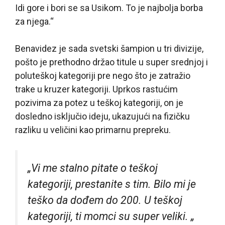
Idi gore i bori se sa Usikom. To je najbolja borba
za njega.“
Benavidez je sada svetski šampion u tri divizije,
pošto je prethodno držao titule u super srednjoj i
poluteškoj kategoriji pre nego što je zatražio
trake u kruzer kategoriji. Uprkos rastućim
pozivima za potez u teškoj kategoriji, on je
dosledno isključio ideju, ukazujući na fizičku
razliku u veličini kao primarnu prepreku.
„Vi me stalno pitate o teškoj
kategoriji, prestanite s tim. Bilo mi je
teško da dođem do 200. U teškoj
kategoriji, ti momci su super veliki. „