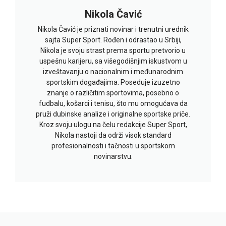
Nikola Čavić
Nikola Čavić je priznati novinar i trenutni urednik
sajta Super Sport. Rođen i odrastao u Srbiji,
Nikola je svoju strast prema sportu pretvorio u
uspešnu karijeru, sa višegodišnjim iskustvom u
izveštavanju o nacionalnim i međunarodnim
sportskim događajima. Poseduje izuzetno
znanje o različitim sportovima, posebno o
fudbalu, košarci i tenisu, što mu omogućava da
pruži dubinske analize i originalne sportske priče.
Kroz svoju ulogu na čelu redakcije Super Sport,
Nikola nastoji da održi visok standard
profesionalnosti i tačnosti u sportskom
novinarstvu.