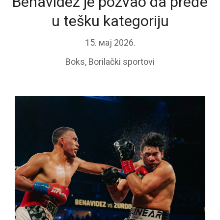
Benavidez je pozvao da pređe
u tešku kategoriju
15. мај 2026.
Boks
,
Borilački sportovi