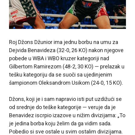
Roj Džons Džunior ima jednu borbu na umu za
Dejvida Benavideza (32-0, 26 KO) nakon njegove
pobede u WBA i WBO kruzer kategoriji nad
Gilbertom Ramirezom (48-2, 30 KO) — prelazak u
tešku kategoriju da se suoči sa ujedinjenim
šampionom Oleksandrom Usikom (24-0, 15 KO).
Džons, koji je i sam napravio isti put uzdižući se
od srednje do teške kategorije — veruje da je
Benavidez iscrpio izazove u nižim divizijama: „To
je jedina borba koju želim da ga vidim sada.
Pobedio si sve ostale u svim ostalim divizijama.