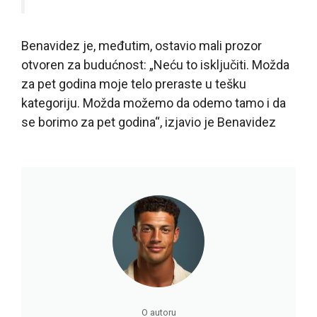
Benavidez je, međutim, ostavio mali prozor
otvoren za budućnost: „Neću to isključiti. Možda
za pet godina moje telo preraste u tešku
kategoriju. Možda možemo da odemo tamo i da
se borimo za pet godina“, izjavio je Benavidez
O autoru