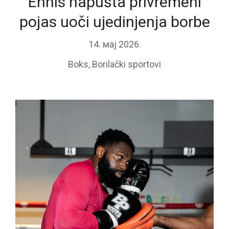
Ennis napušta privremeni
pojas uoči ujedinjenja borbe
14. мај 2026.
Boks
,
Borilački sportovi