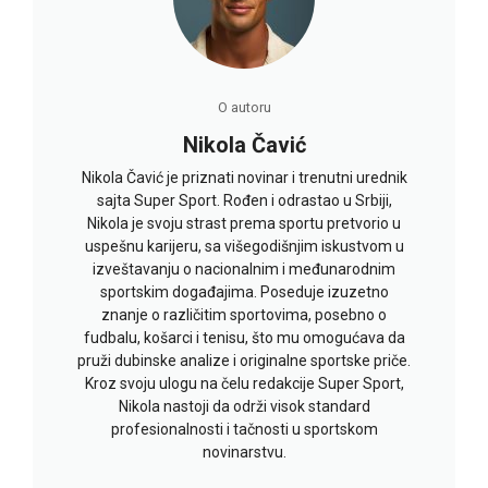
O autoru
Nikola Čavić
Nikola Čavić je priznati novinar i trenutni urednik
sajta Super Sport. Rođen i odrastao u Srbiji,
Nikola je svoju strast prema sportu pretvorio u
uspešnu karijeru, sa višegodišnjim iskustvom u
izveštavanju o nacionalnim i međunarodnim
sportskim događajima. Poseduje izuzetno
znanje o različitim sportovima, posebno o
fudbalu, košarci i tenisu, što mu omogućava da
pruži dubinske analize i originalne sportske priče.
Kroz svoju ulogu na čelu redakcije Super Sport,
Nikola nastoji da održi visok standard
profesionalnosti i tačnosti u sportskom
novinarstvu.