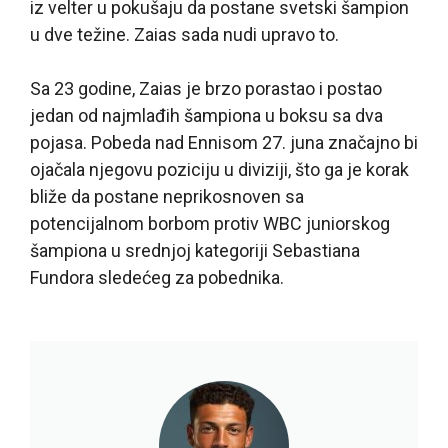
iz velter u pokušaju da postane svetski šampion
u dve težine. Zaias sada nudi upravo to.
Sa 23 godine, Zaias je brzo porastao i postao
jedan od najmlađih šampiona u boksu sa dva
pojasa. Pobeda nad Ennisom 27. juna značajno bi
ojačala njegovu poziciju u diviziji, što ga je korak
bliže da postane neprikosnoven sa
potencijalnom borbom protiv WBC juniorskog
šampiona u srednjoj kategoriji Sebastiana
Fundora sledećeg za pobednika.