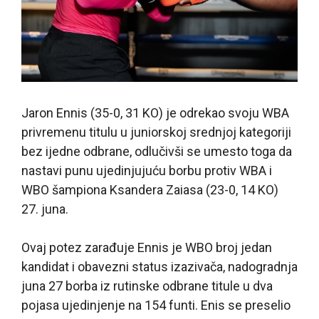
Jaron Ennis (35-0, 31 KO) je odrekao svoju WBA
privremenu titulu u juniorskoj srednjoj kategoriji
bez ijedne odbrane, odlučivši se umesto toga da
nastavi punu ujedinjujuću borbu protiv WBA i
WBO šampiona Ksandera Zaiasa (23-0, 14 KO)
27. juna.
Ovaj potez zarađuje Ennis je WBO broj jedan
kandidat i obavezni status izazivača, nadogradnja
juna 27 borba iz rutinske odbrane titule u dva
pojasa ujedinjenje na 154 funti. Enis se preselio