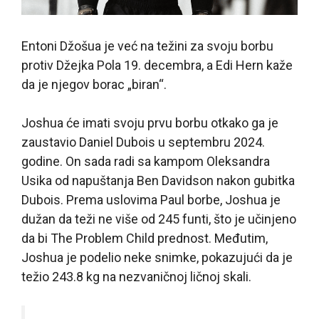
Entoni Džošua je već na težini za svoju borbu
protiv Džejka Pola 19. decembra, a Edi Hern kaže
da je njegov borac „biran“.
Joshua će imati svoju prvu borbu otkako ga je
zaustavio Daniel Dubois u septembru 2024.
godine. On sada radi sa kampom Oleksandra
Usika od napuštanja Ben Davidson nakon gubitka
Dubois. Prema uslovima Paul borbe, Joshua je
dužan da teži ne više od 245 funti, što je učinjeno
da bi The Problem Child prednost. Međutim,
Joshua je podelio neke snimke, pokazujući da je
težio 243.8 kg na nezvaničnoj ličnoj skali.