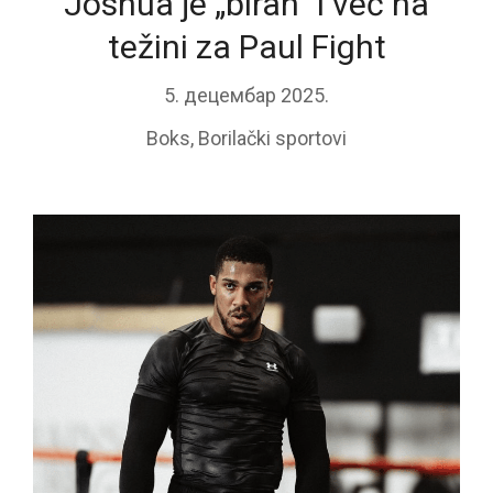
Joshua je „biran“ i već na
težini za Paul Fight
5. децембар 2025.
Boks
,
Borilački sportovi