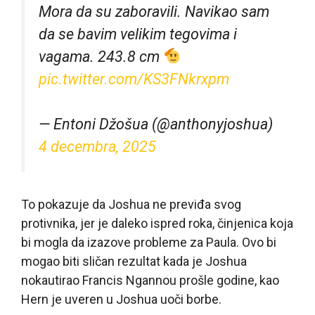
Mora da su zaboravili. Navikao sam
da se bavim velikim tegovima i
vagama. 243.8 cm
pic.twitter.com/KS3FNkrxpm
— Entoni Džošua (@anthonyjoshua)
4 decembra, 2025
To pokazuje da Joshua ne previđa svog
protivnika, jer je daleko ispred roka, činjenica koja
bi mogla da izazove probleme za Paula. Ovo bi
mogao biti sličan rezultat kada je Joshua
nokautirao Francis Ngannou prošle godine, kao
Hern je uveren u Joshua uoči borbe.