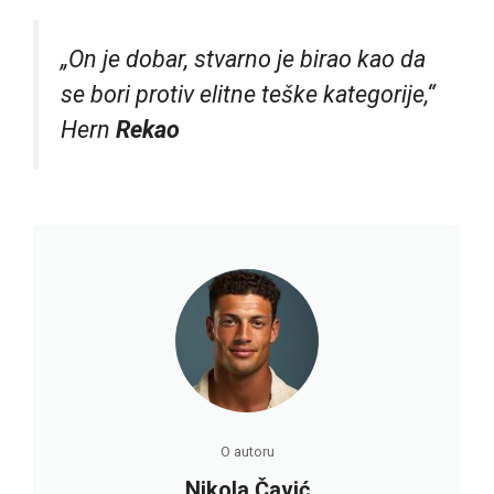
„On je dobar, stvarno je birao kao da
se bori protiv elitne teške kategorije,“
Hern
Rekao
O autoru
Nikola Čavić