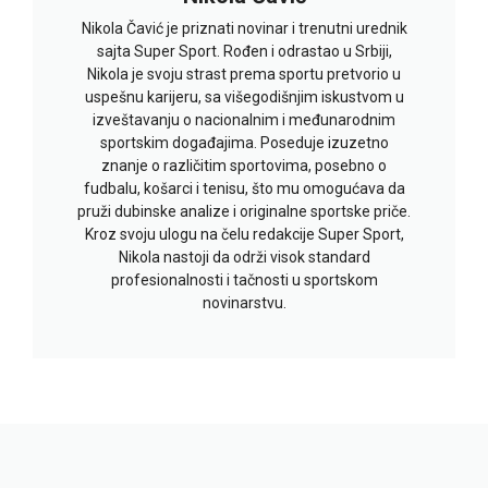
Nikola Čavić je priznati novinar i trenutni urednik
sajta Super Sport. Rođen i odrastao u Srbiji,
Nikola je svoju strast prema sportu pretvorio u
uspešnu karijeru, sa višegodišnjim iskustvom u
izveštavanju o nacionalnim i međunarodnim
sportskim događajima. Poseduje izuzetno
znanje o različitim sportovima, posebno o
fudbalu, košarci i tenisu, što mu omogućava da
pruži dubinske analize i originalne sportske priče.
Kroz svoju ulogu na čelu redakcije Super Sport,
Nikola nastoji da održi visok standard
profesionalnosti i tačnosti u sportskom
novinarstvu.