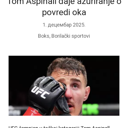
Tom Aspinall daje ažuriranje o
povredi oka
1. децембар 2025.
Boks
,
Borilački sportovi