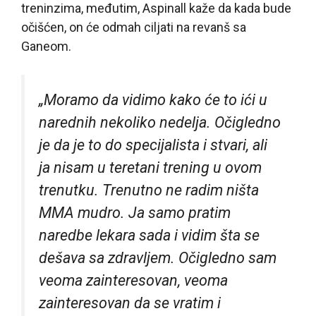
treninzima, međutim, Aspinall kaže da kada bude
očišćen, on će odmah ciljati na revanš sa
Ganeom.
„Moramo da vidimo kako će to ići u
narednih nekoliko nedelja. Očigledno
je da je to do specijalista i stvari, ali
ja nisam u teretani trening u ovom
trenutku. Trenutno ne radim ništa
MMA mudro. Ja samo pratim
naredbe lekara sada i vidim šta se
dešava sa zdravljem. Očigledno sam
veoma zainteresovan, veoma
zainteresovan da se vratim i