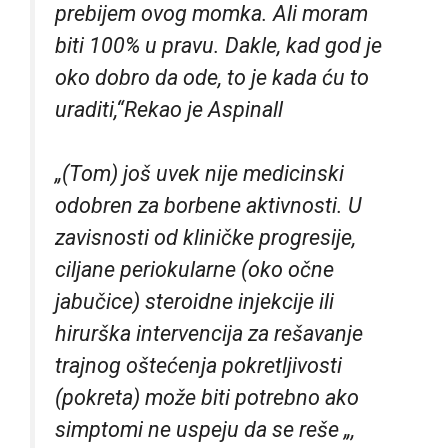
prebijem ovog momka. Ali moram
biti 100% u pravu. Dakle, kad god je
oko dobro da ode, to je kada ću to
uraditi,“Rekao je Aspinall
„(Tom) još uvek nije medicinski
odobren za borbene aktivnosti. U
zavisnosti od kliničke progresije,
ciljane periokularne (oko očne
jabučice) steroidne injekcije ili
hirurška intervencija za rešavanje
trajnog oštećenja pokretljivosti
(pokreta) može biti potrebno ako
simptomi ne uspeju da se reše „,