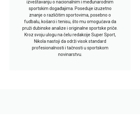
izveštavanju o nacionalnim i međunarodnim
sportskim događajima. Poseduje izuzetno
znanje o različitim sportovima, posebno o
fudbalu, košarci i tenisu, što mu omogućava da
pruži dubinske analize i originalne sportske priče.
Kroz svoju ulogu na čelu redakcije Super Sport,
Nikola nastoji da održi visok standard
profesionalnosti i tačnosti u sportskom
novinarstvu.