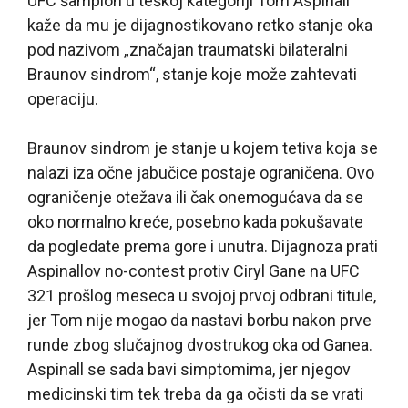
UFC šampion u teškoj kategoriji Tom Aspinall
kaže da mu je dijagnostikovano retko stanje oka
pod nazivom „značajan traumatski bilateralni
Braunov sindrom“, stanje koje može zahtevati
operaciju.
Braunov sindrom je stanje u kojem tetiva koja se
nalazi iza očne jabučice postaje ograničena. Ovo
ograničenje otežava ili čak onemogućava da se
oko normalno kreće, posebno kada pokušavate
da pogledate prema gore i unutra. Dijagnoza prati
Aspinallov no-contest protiv Ciryl Gane na UFC
321 prošlog meseca u svojoj prvoj odbrani titule,
jer Tom nije mogao da nastavi borbu nakon prve
runde zbog slučajnog dvostrukog oka od Ganea.
Aspinall se sada bavi simptomima, jer njegov
medicinski tim tek treba da ga očisti da se vrati