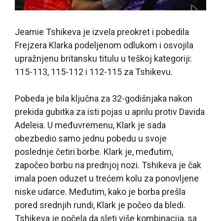
Jeamie Tshikeva je izvela preokret i pobedila
Frejzera Klarka podeljenom odlukom i osvojila
upražnjenu britansku titulu u teškoj kategoriji:
115-113, 115-112 i 112-115 za Tshikevu.
Pobeda je bila ključna za 32-godišnjaka nakon
prekida gubitka za isti pojas u aprilu protiv Davida
Adeleia. U međuvremenu, Klark je sada
obezbedio samo jednu pobedu u svoje
poslednje četiri borbe. Klark je, međutim,
započeo borbu na prednjoj nozi. Tshikeva je čak
imala poen oduzet u trećem kolu za ponovljene
niske udarce. Međutim, kako je borba prešla
pored srednjih rundi, Klark je počeo da bledi.
Tshikeva je počela da sleti više kombinacija, sa