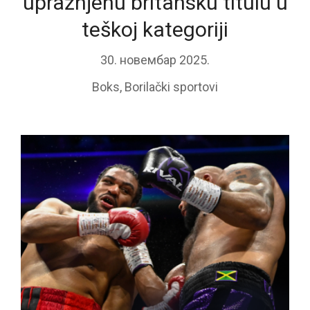
upražnjenu britansku titulu u
teškoj kategoriji
30. новембар 2025.
Boks
,
Borilački sportovi