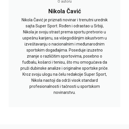
O autoru
Nikola Čavić
Nikola Čavić je priznati novinar i trenutni urednik
sajta Super Sport. Rođen i odrastao u Srbiji,
Nikola je svoju strast prema sportu pretvorio u
uspešnu karijeru, sa višegodišnjim iskustvom u
izveštavanju o nacionalnim i međunarodnim
sportskim događajima. Poseduje izuzetno
znanje o različitim sportovima, posebno o
fudbalu, košarci i tenisu, što mu omogućava da
pruži dubinske analize i originalne sportske priče.
Kroz svoju ulogu na čelu redakcije Super Sport,
Nikola nastoji da održi visok standard
profesionalnosti i tačnosti u sportskom
novinarstvu.