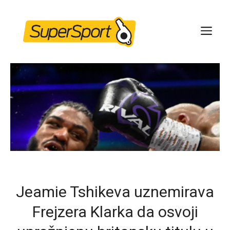
Skip
to
ME
content
Jeamie Tshikeva uznemirava
Frejzera Klarka da osvoji