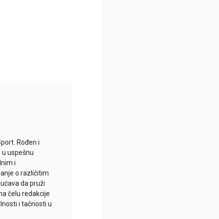
Sport. Rođen i
io u uspešnu
lnim i
je o različitim
gućava da pruži
na čelu redakcije
nosti i tačnosti u