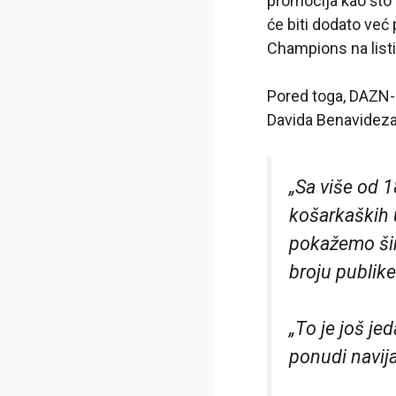
promocija kao što 
će biti dodato već
Champions na list
Pored toga, DAZN-
Davida Benavideza 
„Sa više od 
košarkaških 
pokažemo šir
broju publike
„To je još j
ponudi navij