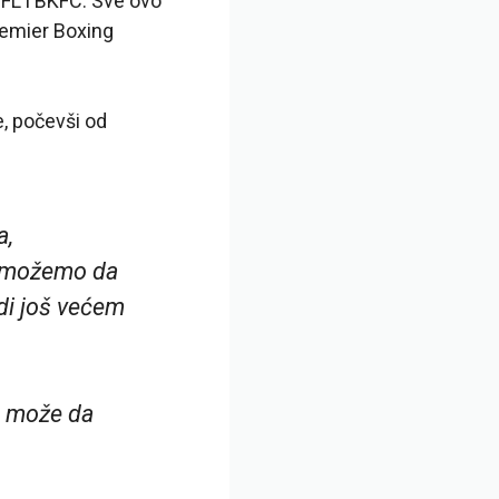
PFL i BKFC. Sve ovo
remier Boxing
, počevši od
a,
o možemo da
di još većem
t može da