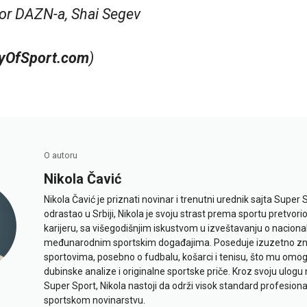
ktor DAZN-a, Shai Segev
ryOfSport.com
)
O autoru
Nikola Čavić
Nikola Čavić je priznati novinar i trenutni urednik sajta Super 
odrastao u Srbiji, Nikola je svoju strast prema sportu pretvor
karijeru, sa višegodišnjim iskustvom u izveštavanju o naciona
međunarodnim sportskim događajima. Poseduje izuzetno znan
sportovima, posebno o fudbalu, košarci i tenisu, što mu omo
dubinske analize i originalne sportske priče. Kroz svoju ulogu 
Super Sport, Nikola nastoji da održi visok standard profesional
sportskom novinarstvu.