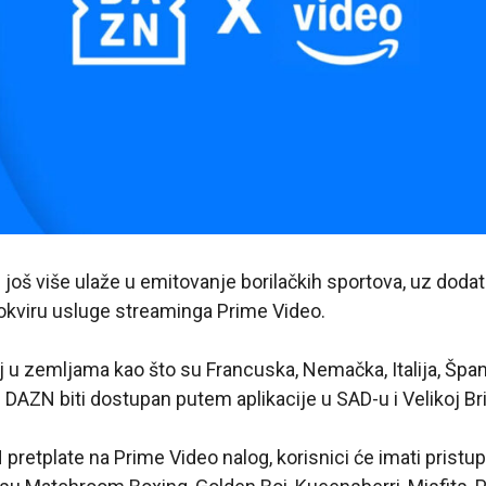
još više ulaže u emitovanje borilačkih sportova, uz dod
 okviru usluge streaminga Prime Video.
aj u zemljama kao što su Francuska, Nemačka, Italija, Špani
 DAZN biti dostupan putem aplikacije u SAD-u i Velikoj Brit
etplate na Prime Video nalog, korisnici će imati pristu