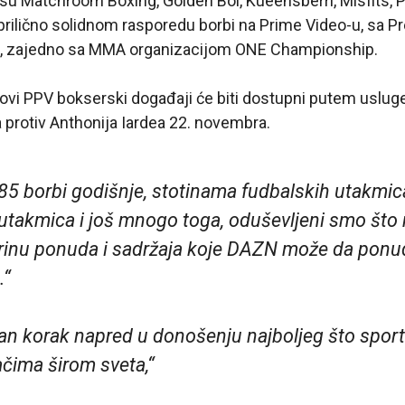
su Matchroom Boxing, Golden Boi, Kueensberri, Misfits, 
 prilično solidnom rasporedu borbi na Prime Video-u, sa P
i, zajedno sa MMA organizacijom ONE Championship.
ovi PPV bokserski događaji će biti dostupni putem usluge
protiv Anthonija Iardea 22. novembra.
185 borbi godišnje, stotinama fudbalskih utakmic
utakmica i još mnogo toga, oduševljeni smo št
inu ponuda i sadržaja koje DAZN može da ponu
.“
edan korak napred u donošenju najboljeg što spor
ačima širom sveta,“