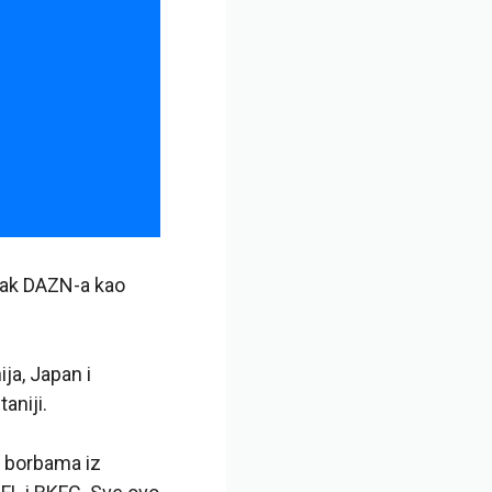
atak DAZN-a kao
ja, Japan i
aniji.
p borbama iz