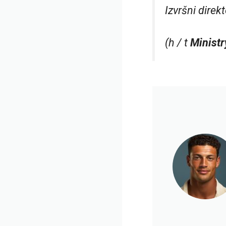
Izvršni dire
(h / t
Minist