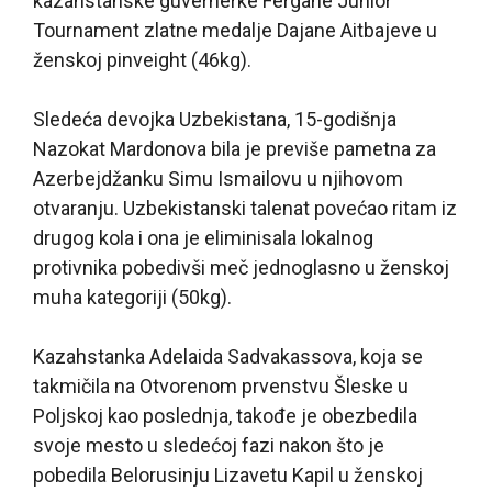
kazahstanske guvernerke Fergane Junior
Tournament zlatne medalje Dajane Aitbajeve u
ženskoj pinveight (46kg).
Sledeća devojka Uzbekistana, 15-godišnja
Nazokat Mardonova bila je previše pametna za
Azerbejdžanku Simu Ismailovu u njihovom
otvaranju. Uzbekistanski talenat povećao ritam iz
drugog kola i ona je eliminisala lokalnog
protivnika pobedivši meč jednoglasno u ženskoj
muha kategoriji (50kg).
Kazahstanka Adelaida Sadvakassova, koja se
takmičila na Otvorenom prvenstvu Šleske u
Poljskoj kao poslednja, takođe je obezbedila
svoje mesto u sledećoj fazi nakon što je
pobedila Belorusinju Lizavetu Kapil u ženskoj