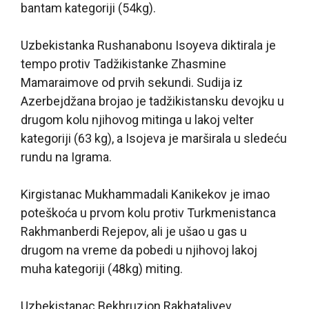
bantam kategoriji (54kg).
Uzbekistanka Rushanabonu Isoyeva diktirala je
tempo protiv Tadžikistanke Zhasmine
Mamaraimove od prvih sekundi. Sudija iz
Azerbejdžana brojao je tadžikistansku devojku u
drugom kolu njihovog mitinga u lakoj velter
kategoriji (63 kg), a Isojeva je marširala u sledeću
rundu na Igrama.
Kirgistanac Mukhammadali Kanikekov je imao
poteškoća u prvom kolu protiv Turkmenistanca
Rakhmanberdi Rejepov, ali je ušao u gas u
drugom na vreme da pobedi u njihovoj lakoj
muha kategoriji (48kg) miting.
Uzbekistanac Bekhruzjon Rakhataliyev