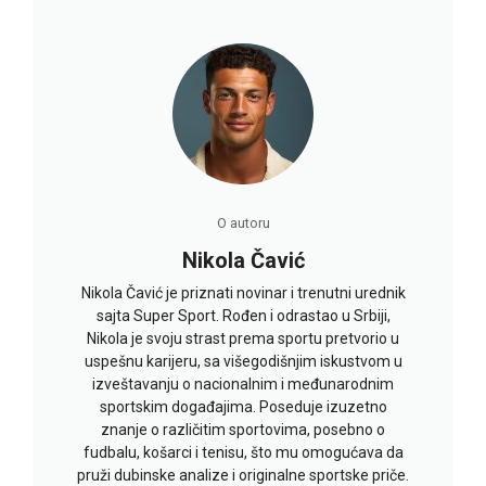
O autoru
Nikola Čavić
Nikola Čavić je priznati novinar i trenutni urednik
sajta Super Sport. Rođen i odrastao u Srbiji,
Nikola je svoju strast prema sportu pretvorio u
uspešnu karijeru, sa višegodišnjim iskustvom u
izveštavanju o nacionalnim i međunarodnim
sportskim događajima. Poseduje izuzetno
znanje o različitim sportovima, posebno o
fudbalu, košarci i tenisu, što mu omogućava da
pruži dubinske analize i originalne sportske priče.