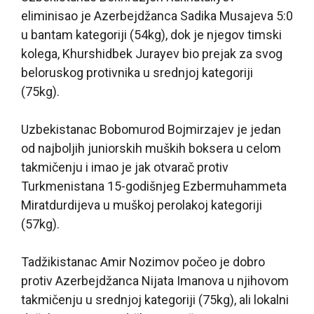
eliminisao je Azerbejdžanca Sadika Musajeva 5:0
u bantam kategoriji (54kg), dok je njegov timski
kolega, Khurshidbek Jurayev bio prejak za svog
beloruskog protivnika u srednjoj kategoriji
(75kg).
Uzbekistanac Bobomurod Bojmirzajev je jedan
od najboljih juniorskih muških boksera u celom
takmičenju i imao je jak otvarač protiv
Turkmenistana 15-godišnjeg Ezbermuhammeta
Miratdurdijeva u muškoj perolakoj kategoriji
(57kg).
Tadžikistanac Amir Nozimov počeo je dobro
protiv Azerbejdžanca Nijata Imanova u njihovom
takmičenju u srednjoj kategoriji (75kg), ali lokalni