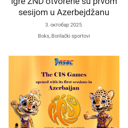
Igre ZND otvorene su prvom
sesijom u Azerbejdžanu
3. октобар 2025.
Boks
,
Borilački sportovi