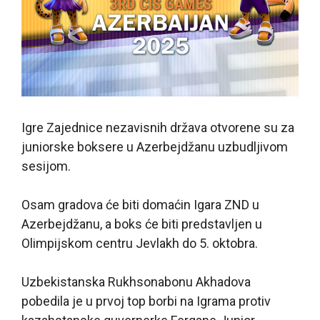
Igre Zajednice nezavisnih država otvorene su za
juniorske boksere u Azerbejdžanu uzbudljivom
sesijom.
Osam gradova će biti domaćin Igara ZND u
Azerbejdžanu, a boks će biti predstavljen u
Olimpijskom centru Jevlakh do 5. oktobra.
Uzbekistanska Rukhsonabonu Akhadova
pobedila je u prvoj top borbi na Igrama protiv