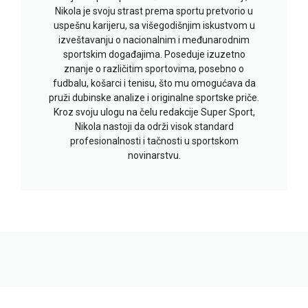
Nikola je svoju strast prema sportu pretvorio u
uspešnu karijeru, sa višegodišnjim iskustvom u
izveštavanju o nacionalnim i međunarodnim
sportskim događajima. Poseduje izuzetno
znanje o različitim sportovima, posebno o
fudbalu, košarci i tenisu, što mu omogućava da
pruži dubinske analize i originalne sportske priče.
Kroz svoju ulogu na čelu redakcije Super Sport,
Nikola nastoji da održi visok standard
profesionalnosti i tačnosti u sportskom
novinarstvu.