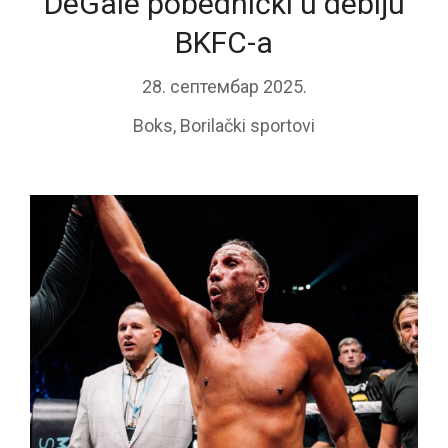
DeGale pobednički u debiju
BKFC-a
28. септембар 2025.
Boks
,
Borilački sportovi