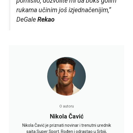
pomislio, dozvolite mi da boks golim
rukama učinim još izjednačenijim,“
DeGale
Rekao
O autoru
Nikola Čavić
Nikola Čavić je priznati novinar i trenutni urednik
sajta Super Sport. Rođen i odrastao u Srbiji,