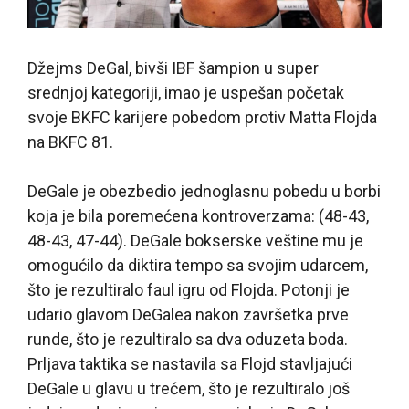
Džejms DeGal, bivši IBF šampion u super
srednjoj kategoriji, imao je uspešan početak
svoje BKFC karijere pobedom protiv Matta Flojda
na BKFC 81.
DeGale je obezbedio jednoglasnu pobedu u borbi
koja je bila poremećena kontroverzama: (48-43,
48-43, 47-44). DeGale bokserske veštine mu je
omogućilo da diktira tempo sa svojim udarcem,
što je rezultiralo faul igru od Flojda. Potonji je
udario glavom DeGalea nakon završetka prve
runde, što je rezultiralo sa dva oduzeta boda.
Prljava taktika se nastavila sa Flojd stavljajući
DeGale u glavu u trećem, što je rezultiralo još