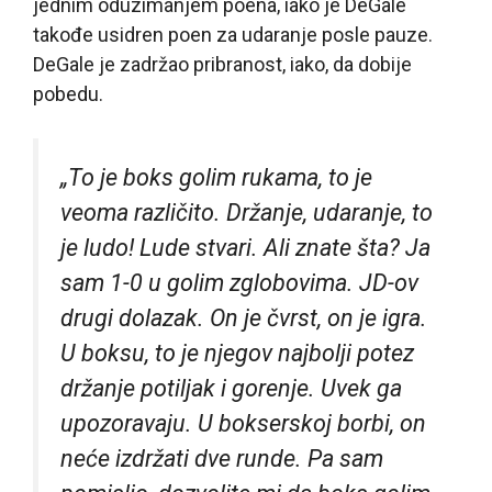
jednim oduzimanjem poena, iako je DeGale
takođe usidren poen za udaranje posle pauze.
DeGale je zadržao pribranost, iako, da dobije
pobedu.
„To je boks golim rukama, to je
veoma različito. Držanje, udaranje, to
je ludo! Lude stvari. Ali znate šta? Ja
sam 1-0 u golim zglobovima. JD-ov
drugi dolazak. On je čvrst, on je igra.
U boksu, to je njegov najbolji potez
držanje potiljak i gorenje. Uvek ga
upozoravaju. U bokserskoj borbi, on
neće izdržati dve runde. Pa sam