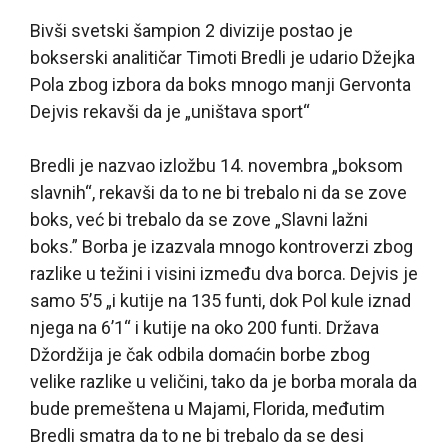
Bivši svetski šampion 2 divizije postao je
bokserski analitičar Timoti Bredli je udario Džejka
Pola zbog izbora da boks mnogo manji Gervonta
Dejvis rekavši da je „uništava sport“
Bredli je nazvao izložbu 14. novembra „boksom
slavnih“, rekavši da to ne bi trebalo ni da se zove
boks, već bi trebalo da se zove „Slavni lažni
boks
.” Borba je izazvala mnogo kontroverzi zbog
razlike u težini i visini između dva borca. Dejvis je
samo 5’5 „i kutije na 135 funti, dok Pol kule iznad
njega na 6’1“ i kutije na oko 200 funti. Država
Džordžija je čak odbila domaćin borbe zbog
velike razlike u veličini, tako da je borba morala da
bude premeštena u Majami, Florida, međutim
Bredli smatra da to ne bi trebalo da se desi