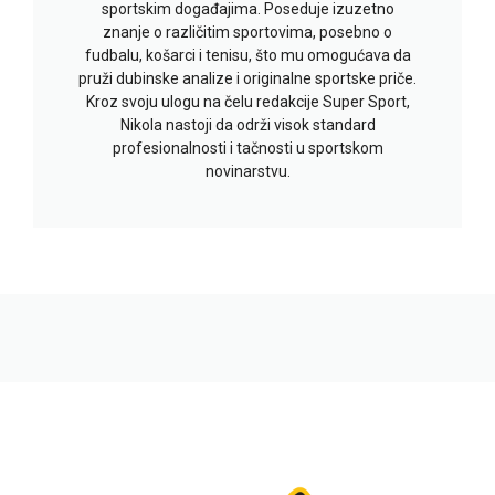
sportskim događajima. Poseduje izuzetno
znanje o različitim sportovima, posebno o
fudbalu, košarci i tenisu, što mu omogućava da
pruži dubinske analize i originalne sportske priče.
Kroz svoju ulogu na čelu redakcije Super Sport,
Nikola nastoji da održi visok standard
profesionalnosti i tačnosti u sportskom
novinarstvu.