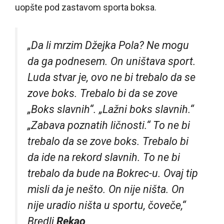
uopšte pod zastavom sporta boksa.
„Da li mrzim Džejka Pola? Ne mogu
da ga podnesem. On uništava sport.
Luda stvar je, ovo ne bi trebalo da se
zove boks. Trebalo bi da se zove
„Boks slavnih“. „Lažni boks slavnih.“
„Zabava poznatih ličnosti.“ To ne bi
trebalo da se zove boks. Trebalo bi
da ide na rekord slavnih. To ne bi
trebalo da bude na Bokrec-u. Ovaj tip
misli da je nešto. On nije ništa. On
nije uradio ništa u sportu, čoveče,“
Bredli
Rekao