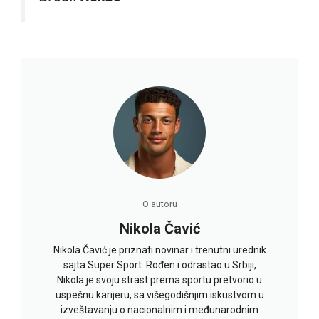
O autoru
Nikola Čavić
Nikola Čavić je priznati novinar i trenutni urednik
sajta Super Sport. Rođen i odrastao u Srbiji,
Nikola je svoju strast prema sportu pretvorio u
uspešnu karijeru, sa višegodišnjim iskustvom u
izveštavanju o nacionalnim i međunarodnim