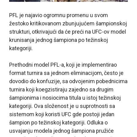
PFL je najavio ogromnu promenu u svom
žestoko kritikovanom zbunjujućem šampionskoj
strukturi, otkrivajući da će preći na UFC-ov model
krunisanja jednog šampiona po težinskoj
kategoriji.
Prethodni model PFL-a, koji je implementirao
format turnira sa jednom eliminacijom, često je
dovodio do konfuzije, sa odvojenim pobednicima
turnira koji koegzistiraju zajedno sa drugim
šampionima i nosiocima titula u istoj težinskoj
kategoriji. Ova složenost je u suprotnosti sa
sistemom koji koristi UFC gde postoji jedan
šampion po težinskoj kategoriji. Odluka o
usvajanju modela jednog šampiona pružiće