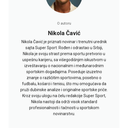
O autoru
Nikola Čavić
Nikola Čavić je priznati novinar i trenutni urednik
sajta Super Sport. Rođen i odrastao u Srbiji,
Nikola je svoju strast prema sportu pretvorio u
uspešnu karijeru, sa višegodišnjim iskustvom u
izveštavanju o nacionalnim i međunarodnim
sportskim događajima. Poseduje izuzetno
znanje o različitim sportovima, posebno o
fudbalu, košarci i tenisu, što mu omogućava da
pruži dubinske analize i originalne sportske priče.
Kroz svoju ulogu na čelu redakcije Super Sport,
Nikola nastoji da održi visok standard
profesionalnosti i tačnosti u sportskom
novinarstvu.