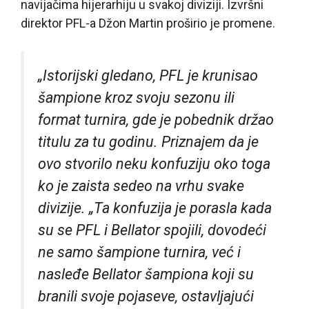
navijačima hijerarhiju u svakoj diviziji. Izvršni
direktor PFL-a Džon Martin proširio je promene.
„Istorijski gledano, PFL je krunisao
šampione kroz svoju sezonu ili
format turnira, gde je pobednik držao
titulu za tu godinu. Priznajem da je
ovo stvorilo neku konfuziju oko toga
ko je zaista sedeo na vrhu svake
divizije. „Ta konfuzija je porasla kada
su se PFL i Bellator spojili, dovodeći
ne samo šampione turnira, već i
nasleđe Bellator šampiona koji su
branili svoje pojaseve, ostavljajući