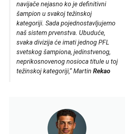
navijače nejasno ko je definitivni
šampion u svakoj težinskoj
kategoriji. Sada pojednostavljujemo
naš sistem prvenstva. Ubuduće,
svaka divizija će imati jednog PFL
svetskog šampiona, jedinstvenog,
neprikosnovenog nosioca titule u toj
težinskoj kategoriji,“ Martin
Rekao