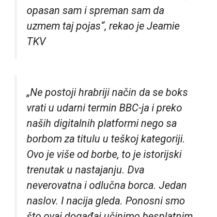
opasan sam i spreman sam da
uzmem taj pojas“, rekao je Jeamie
TKV
„Ne postoji hrabriji način da se boks
vrati u udarni termin BBC-ja i preko
naših digitalnih platformi nego sa
borbom za titulu u teškoj kategoriji.
Ovo je više od borbe, to je istorijski
trenutak u nastajanju. Dva
neverovatna i odlučna borca. Jedan
naslov. I nacija gleda. Ponosni smo
što ovaj događaj učinimo besplatnim