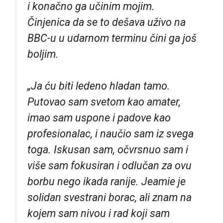
i konačno ga učinim mojim.
Činjenica da se to dešava uživo na
BBC-u u udarnom terminu čini ga još
boljim.
„Ja ću biti ledeno hladan tamo.
Putovao sam svetom kao amater,
imao sam uspone i padove kao
profesionalac, i naučio sam iz svega
toga. Iskusan sam, očvrsnuo sam i
više sam fokusiran i odlučan za ovu
borbu nego ikada ranije.
Jeamie je
solidan svestrani borac, ali znam na
kojem sam nivou i rad koji sam