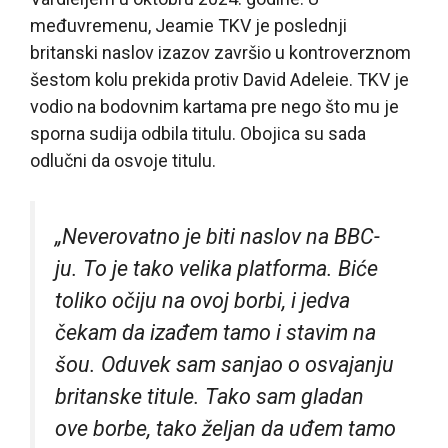
međuvremenu, Jeamie TKV je poslednji
britanski naslov izazov završio u kontroverznom
šestom kolu prekida protiv David Adeleie. TKV je
vodio na bodovnim kartama pre nego što mu je
sporna sudija odbila titulu. Obojica su sada
odlučni da osvoje titulu.
„Neverovatno je biti naslov na BBC-
ju. To je tako velika platforma. Biće
toliko očiju na ovoj borbi, i jedva
čekam da izađem tamo i stavim na
šou.
Oduvek sam sanjao o osvajanju
britanske titule. Tako sam gladan
ove borbe, tako željan da uđem tamo