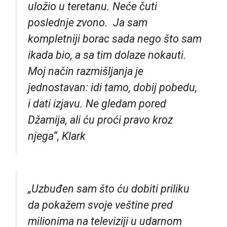
uložio u teretanu. Neće čuti
poslednje zvono. Ja sam
kompletniji borac sada nego što sam
ikada bio, a sa tim dolaze nokauti.
Moj način razmišljanja je
jednostavan: idi tamo, dobij pobedu,
i dati izjavu. Ne gledam pored
Džamija, ali ću proći pravo kroz
njega“, Klark
„Uzbuđen sam što ću dobiti priliku
da pokažem svoje veštine pred
milionima na televiziji u udarnom