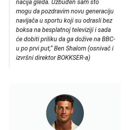
nacija gleda. Uzbuđen sam što
mogu da pozdravim novu generaciju
navijača u sportu koji su odrasli bez
boksa na besplatnoj televiziji i sada
će dobiti priliku da ga dožive na BBC-
u po prvi put,“ Ben Shalom (osnivač i
izvršni direktor BOKKSER-a)