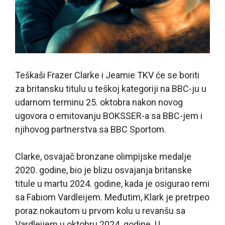
Teškaši Frazer Clarke i Jeamie TKV će se boriti
za britansku titulu u teškoj kategoriji na BBC-ju u
udarnom terminu 25. oktobra nakon novog
ugovora o emitovanju BOKSSER-a sa BBC-jem i
njihovog partnerstva sa BBC Sportom.
Clarke, osvajač bronzane olimpijske medalje
2020. godine, bio je blizu osvajanja britanske
titule u martu 2024. godine, kada je osigurao remi
sa Fabiom Vardleijem. Međutim, Klark je pretrpeo
poraz nokautom u prvom kolu u revanšu sa
Vardleijem u oktobru 2024. godine. U