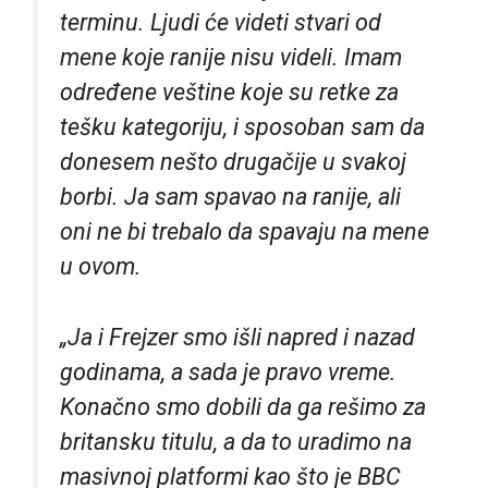
terminu. Ljudi će videti stvari od
mene koje ranije nisu videli. Imam
određene veštine koje su retke za
tešku kategoriju, i sposoban sam da
donesem nešto drugačije u svakoj
borbi. Ja sam spavao na ranije, ali
oni ne bi trebalo da spavaju na mene
u ovom.
„Ja i Frejzer smo išli napred i nazad
godinama, a sada je pravo vreme.
Konačno smo dobili da ga rešimo za
britansku titulu, a da to uradimo na
masivnoj platformi kao što je BBC