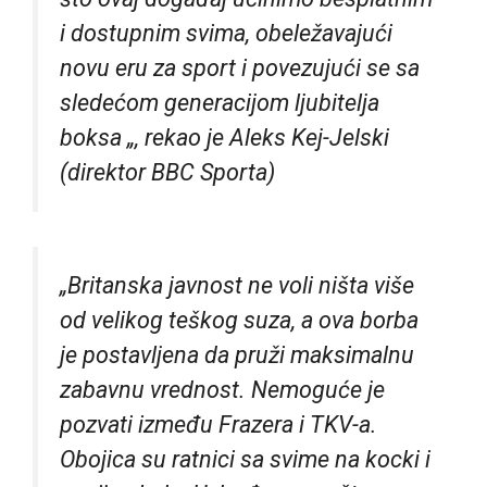
i dostupnim svima, obeležavajući
novu eru za sport i povezujući se sa
sledećom generacijom ljubitelja
boksa „, rekao je Aleks Kej-Jelski
(direktor BBC Sporta)
„Britanska javnost ne voli ništa više
od velikog teškog suza, a ova borba
je postavljena da pruži maksimalnu
zabavnu vrednost. Nemoguće je
pozvati između Frazera i TKV-a.
Obojica su ratnici sa svime na kocki i