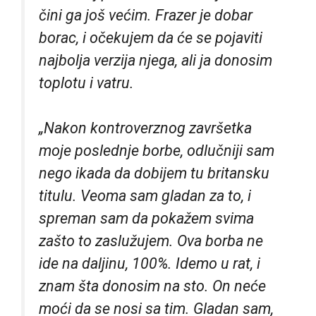
čini ga još većim. Frazer je dobar
borac, i očekujem da će se pojaviti
najbolja verzija njega, ali ja donosim
toplotu i vatru.
„Nakon kontroverznog završetka
moje poslednje borbe, odlučniji sam
nego ikada da dobijem tu britansku
titulu. Veoma sam gladan za to, i
spreman sam da pokažem svima
zašto to zaslužujem.
Ova borba ne
ide na daljinu, 100%. Idemo u rat, i
znam šta donosim na sto. On neće
moći da se nosi sa tim. Gladan sam,