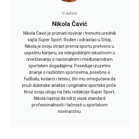
O autoru
Nikola Čavić
Nikola Čavić je priznati novinar i trenutni urednik
sajta Super Sport. Rođen i odrastao u Srbiji,
Nikola je svoju strast prema sportu pretvorio u
uspešnu karijeru, sa višegodišnjim iskustvom u
izveštavanju o nacionalnim i međunarodnim
sportskim događajima. Poseduje izuzetno
znanje o različitim sportovima, posebno o
fudbalu, košarci i tenisu, što mu omogućava da
pruži dubinske analize i originalne sportske priče.
Kroz svoju ulogu na čelu redakcije Super Sport,
Nikola nastoji da održi visok standard
profesionalnosti i tačnosti u sportskom
novinarstvu.