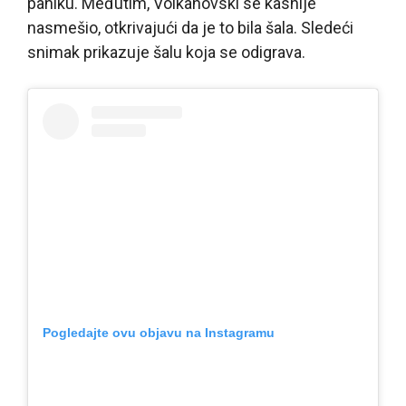
paniku. Međutim, Volkanovski se kasnije
nasmešio, otkrivajući da je to bila šala. Sledeći
snimak prikazuje šalu koja se odigrava.
Pogledajte ovu objavu na Instagramu