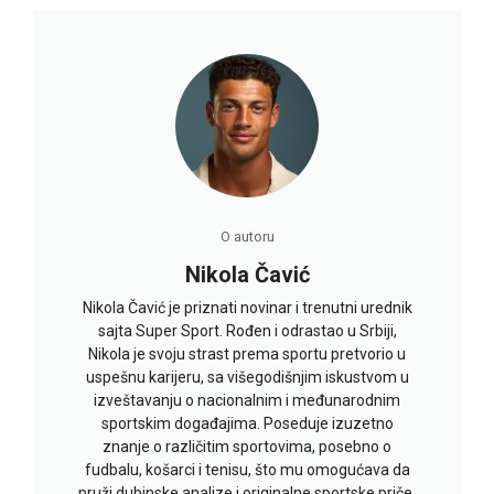
O autoru
Nikola Čavić
Nikola Čavić je priznati novinar i trenutni urednik
sajta Super Sport. Rođen i odrastao u Srbiji,
Nikola je svoju strast prema sportu pretvorio u
uspešnu karijeru, sa višegodišnjim iskustvom u
izveštavanju o nacionalnim i međunarodnim
sportskim događajima. Poseduje izuzetno
znanje o različitim sportovima, posebno o
fudbalu, košarci i tenisu, što mu omogućava da
pruži dubinske analize i originalne sportske priče.