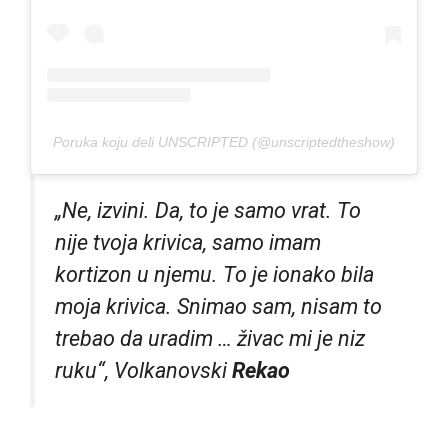
Poruka koju deli UNSCRIPTED (@unscriptedtheshow)
„Ne, izvini. Da, to je samo vrat. To
nije tvoja krivica, samo imam
kortizon u njemu. To je ionako bila
moja krivica. Snimao sam, nisam to
trebao da uradim … živac mi je niz
ruku“, Volkanovski
Rekao