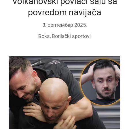
Volkanovski povlači šalu sa
povredom navijača
3. септембар 2025.
Boks
,
Borilački sportovi