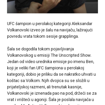
UFC šampion u perolakoj kategoriji Aleksandar
Volkanovski izveo je šalu na navijaču, lažirajući
povredu vrata tokom sesije grapplinga.
Šala se dogodila tokom pojavljivanja
Volkanovskog u emisiji The Unscripted Show.
Jedan od video urednika emisije po imenu Ben,
koji je veliki fan UFC šampiona u perolakoj
kategoriji, dobio je priliku da se nakratko uhvati u
koštac sa Volkom. Njih dvojica su se složili u
prijateljskoj razmeni, ali trenutak kasnije,
Volkanovski je iznenada pao na pod, držeći se za
vrat i vrišteći u agoniji. Šala je poslala navijača u