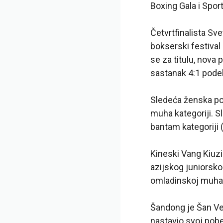
Boxing Gala i Sport
Četvrtfinalista Sv
bokserski festival 
se za titulu, nova
sastanak 4:1 pod
Sledeća ženska pob
muha kategoriji. S
bantam kategoriji (
Kineski Vang Kiuz
azijskog juniorsko
omladinskoj muha k
Šandong je Šan Ve
nastavio svoj pob