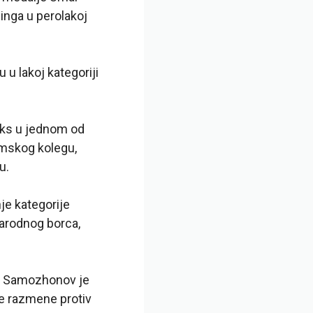
singa u perolakoj
u u lakoj kategoriji
oks u jednom od
imskog kolegu,
u.
je kategorije
narodnog borca,
v Samozhonov je
je razmene protiv