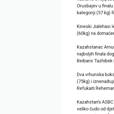
Orusbajev u finalu
kategoriji (57 kg) f
Kineski Jialehasi Ie
(60kg) na domaćem
Kazahstanac Arnur
najboljih finala d
Beibaris Tazhibek 
Dva vrhunska bokse
(75kg) i iznenađu
Refukaiti Reheman
Kazahstan’s ASBC
veliko čudo od dje