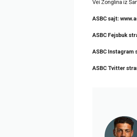
Vei Zonglina iz Ša
ASBC sajt: www.
ASBC Fejsbuk str
ASBC Instagram s
ASBC Tvitter stra