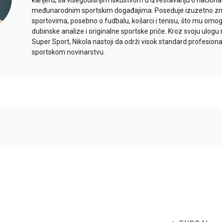
međunarodnim sportskim događajima. Poseduje izuzetno znan
sportovima, posebno o fudbalu, košarci i tenisu, što mu omo
dubinske analize i originalne sportske priče. Kroz svoju ulogu 
Super Sport, Nikola nastoji da održi visok standard profesional
sportskom novinarstvu.