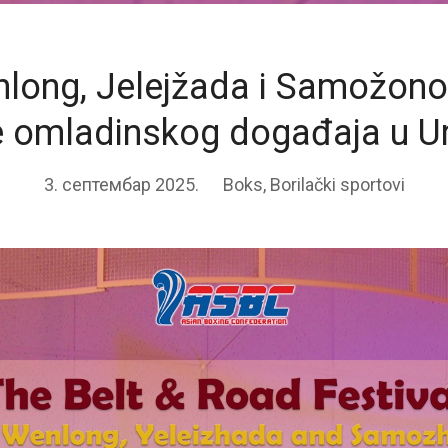
long, Jelejžada i Samožonov
 omladinskog događaja u U
3. септембар 2025.
Boks
,
Borilački sportovi