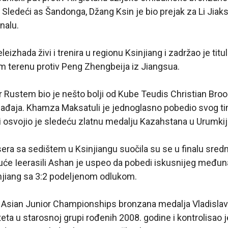
. Sledeći as Šandonga, Džang Ksin je bio prejak za Li Jiak
inalu.
leizhada živi i trenira u regionu Ksinjiang i zadržao je titul
 terenu protiv Peng Zhengbeija iz Jiangsua.
 Rustem bio je nešto bolji od Kube Teudis Christian Bro
ogađaja. Khamza Maksatuli je jednoglasno pobedio svog t
i osvojio je sledeću zlatnu medalju Kazahstana u Urumkij
ra sa sedištem u Ksinjiangu suočila su se u finalu sredn
juće Ieerasili Ashan je uspeo da pobedi iskusnijeg među
jiang sa 3:2 podeljenom odlukom.
 Asian Junior Championships bronzana medalja Vladisla
teta u starosnoj grupi rođenih 2008. godine i kontrolisao 