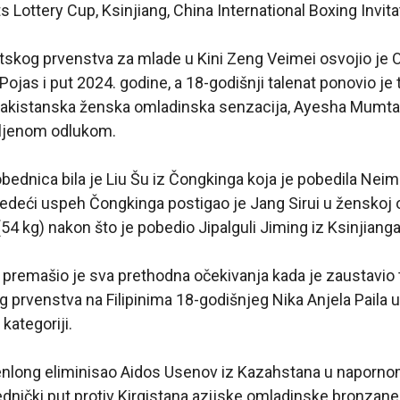
s Lottery Cup, Ksinjiang, China International Boxing Invita
etskog prvenstva za mlade u Kini Zeng Veimei osvojio je 
Pojas i put 2024. godine, a 18-godišnji talenat ponovio je 
 pakistanska ženska omladinska senzacija, Ayesha Mumtaz i
eljenom odlukom.
ednica bila je Liu Šu iz Čongkinga koja je pobedila Nei
ledeći uspeh Čongkinga postigao je Jang Sirui u ženskoj
54 kg) nakon što je pobedio Jipalguli Jiming iz Ksinjianga
i premašio je sva prethodna očekivanja kada je zaustavi
g prvenstva na Filipinima 18-godišnjeg Nika Anjela Paila 
ategoriji.
nlong eliminisao Aidos Usenov iz Kazahstana u napornom 
ednički put protiv Kirgistana azijske omladinske bronzan