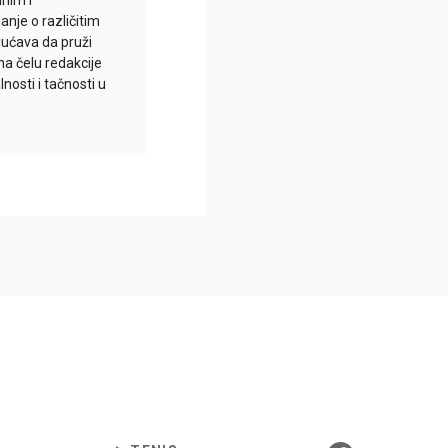
je o različitim
gućava da pruži
na čelu redakcije
nosti i tačnosti u