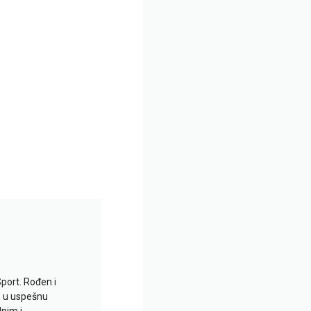
Sport. Rođen i
io u uspešnu
lnim i