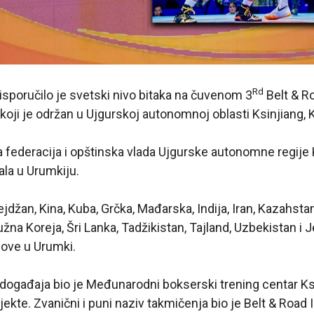
Rd
isporučilo je svetski nivo bitaka na čuvenom 3
Belt & Ro
koji je održan u Ujgurskoj autonomnoj oblasti Ksinjiang, K
federacija i opštinska vlada Ujgurske autonomne regije K
ala u Urumkiju.
džan, Kina, Kuba, Grčka, Mađarska, Indija, Iran, Kazahstan
 Južna Koreja, Šri Lanka, Tadžikistan, Tajland, Uzbekistan i 
move u Urumki.
događaja bio je Međunarodni bokserski trening centar Ks
jekte. Zvanični i puni naziv takmičenja bio je Belt & Road 