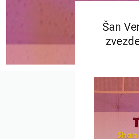
Šan Ven
zvezde