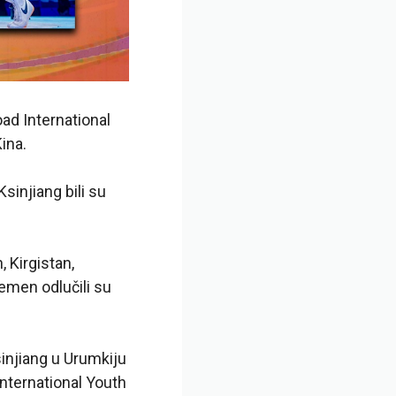
ad International
ina.
sinjiang bili su
, Kirgistan,
Jemen odlučili su
injiang u Urumkiju
International Youth