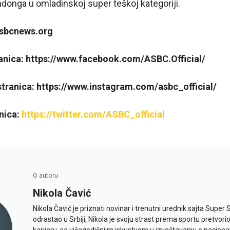
ndonga u omladinskoj super teškoj kategoriji.
asbcnews.org
anica:
https://www.facebook.com/ASBC.Official/
tranica: https://www.instagram.com/asbc_official/
nica:
https://twitter.com/ASBC_official
O autoru
Nikola Čavić
Nikola Čavić je priznati novinar i trenutni urednik sajta Super 
odrastao u Srbiji, Nikola je svoju strast prema sportu pretvor
karijeru, sa višegodišnjim iskustvom u izveštavanju o naciona