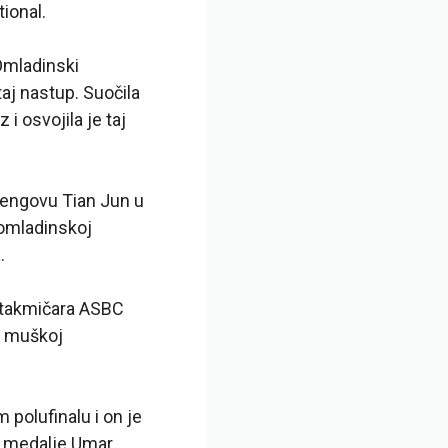
tional.
Omladinski
taj nastup. Suočila
 osvojila je taj
mengovu Tian Jun u
 omladinskoj
.
o takmičara ASBC
u muškoj
polufinalu i on je
e medalje Umar