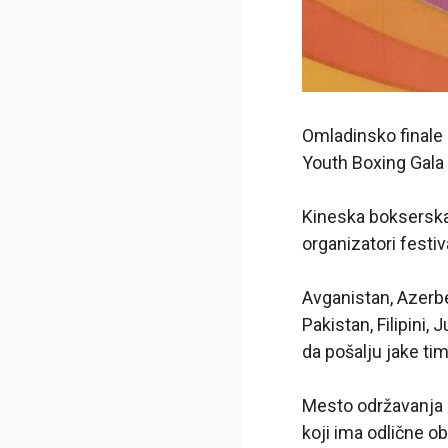
Omladinsko finale 
Youth Boxing Gala 
Kineska bokserska 
organizatori festiv
Avganistan, Azerbej
Pakistan, Filipini,
da pošalju jake ti
Mesto održavanja 
koji ima odlične ob