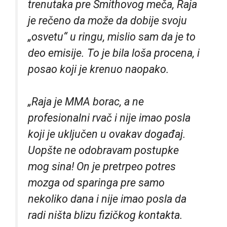
trenutaka pre Smithovog meča, Raja
je rečeno da može da dobije svoju
„osvetu“ u ringu, mislio sam da je to
deo emisije. To je bila loša procena, i
posao koji je krenuo naopako.
„Raja je MMA borac, a ne
profesionalni rvač i nije imao posla
koji je uključen u ovakav događaj.
Uopšte ne odobravam postupke
mog sina! On je pretrpeo potres
mozga od sparinga pre samo
nekoliko dana i nije imao posla da
radi ništa blizu fizičkog kontakta.