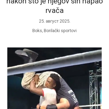
nakon što je njegov sin napao
rvača
25. август 2025.
Boks
,
Borilački sportovi