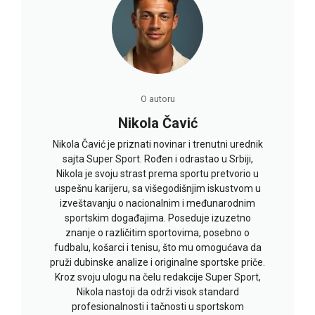
O autoru
Nikola Čavić
Nikola Čavić je priznati novinar i trenutni urednik
sajta Super Sport. Rođen i odrastao u Srbiji,
Nikola je svoju strast prema sportu pretvorio u
uspešnu karijeru, sa višegodišnjim iskustvom u
izveštavanju o nacionalnim i međunarodnim
sportskim događajima. Poseduje izuzetno
znanje o različitim sportovima, posebno o
fudbalu, košarci i tenisu, što mu omogućava da
pruži dubinske analize i originalne sportske priče.
Kroz svoju ulogu na čelu redakcije Super Sport,
Nikola nastoji da održi visok standard
profesionalnosti i tačnosti u sportskom