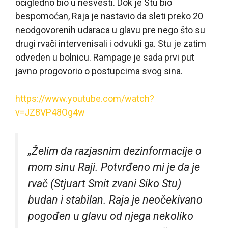
očigledno bio u nesvesti. Dok je Stu bio
bespomoćan, Raja je nastavio da sleti preko 20
neodgovorenih udaraca u glavu pre nego što su
drugi rvači intervenisali i odvukli ga. Stu je zatim
odveden u bolnicu. Rampage je sada prvi put
javno progovorio o postupcima svog sina.
https://www.youtube.com/watch?
v=JZ8VP48Og4w
„Želim da razjasnim dezinformacije o
mom sinu Raji. Potvrđeno mi je da je
rvač (Stjuart Smit zvani Siko Stu)
budan i stabilan. Raja je neočekivano
pogođen u glavu od njega nekoliko