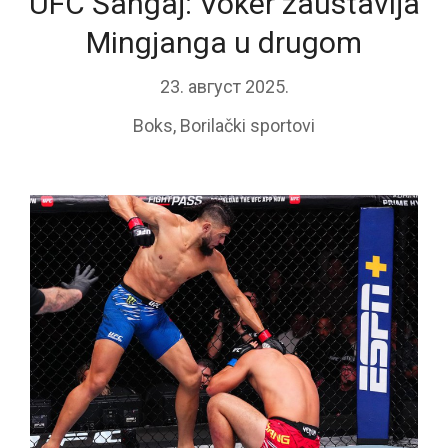
UFC Šangaj: Voker zaustavlja
Mingjanga u drugom
23. август 2025.
Boks
,
Borilački sportovi