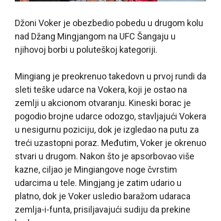
Džoni Voker je obezbedio pobedu u drugom kolu
nad Džang Mingjangom na UFC Šangaju u
njihovoj borbi u poluteškoj kategoriji.
Mingiang je preokrenuo takedovn u prvoj rundi da
sleti teške udarce na Vokera, koji je ostao na
zemlji u akcionom otvaranju. Kineski borac je
pogodio brojne udarce odozgo, stavljajući Vokera
u nesigurnu poziciju, dok je izgledao na putu za
treći uzastopni poraz. Međutim, Voker je okrenuo
stvari u drugom. Nakon što je apsorbovao više
kazne, ciljao je Mingiangove noge čvrstim
udarcima u tele. Mingjang je zatim udario u
platno, dok je Voker usledio baražom udaraca
zemlja-i-funta, prisiljavajući sudiju da prekine