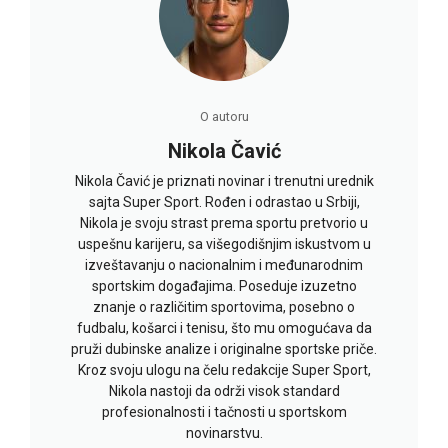
O autoru
Nikola Čavić
Nikola Čavić je priznati novinar i trenutni urednik
sajta Super Sport. Rođen i odrastao u Srbiji,
Nikola je svoju strast prema sportu pretvorio u
uspešnu karijeru, sa višegodišnjim iskustvom u
izveštavanju o nacionalnim i međunarodnim
sportskim događajima. Poseduje izuzetno
znanje o različitim sportovima, posebno o
fudbalu, košarci i tenisu, što mu omogućava da
pruži dubinske analize i originalne sportske priče.
Kroz svoju ulogu na čelu redakcije Super Sport,
Nikola nastoji da održi visok standard
profesionalnosti i tačnosti u sportskom
novinarstvu.