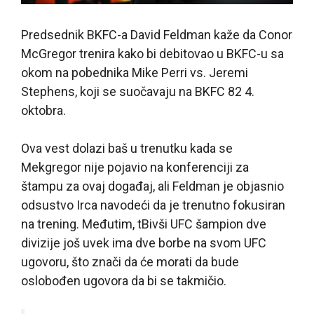
Predsednik BKFC-a David Feldman kaže da Conor
McGregor trenira kako bi debitovao u BKFC-u sa
okom na pobednika
Mike Perri vs. Jeremi
Stephens, koji se suočavaju na BKFC 82 4.
oktobra.
Ova vest dolazi baš u trenutku kada se
Mekgregor nije pojavio na konferenciji za
štampu za ovaj događaj, ali
Feldman je objasnio
odsustvo Irca navodeći da je trenutno fokusiran
na trening.
Međutim, t
Bivši UFC šampion dve
divizije još uvek ima dve borbe na svom UFC
ugovoru, što znači da će morati da bude
oslobođen ugovora da bi se takmičio.