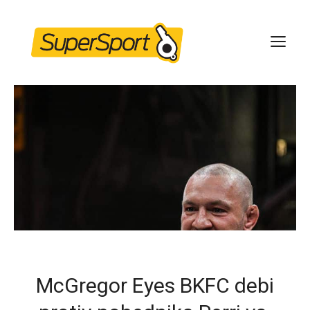
Skip
to
ME
content
McGregor Eyes BKFC debi