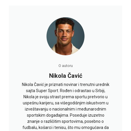
O autoru
Nikola Čavić
Nikola Čavić je priznati novinar i trenutni urednik
sajta Super Sport. Rođen i odrastao u Srbiji,
Nikola je svoju strast prema sportu pretvorio u
uspešnu karijeru, sa višegodišnjim iskustvom u
izveštavanju o nacionalnim i međunarodnim
sportskim događajima. Poseduje izuzetno
znanje o različitim sportovima, posebno o
fudbalu, košarci i tenisu, što mu omogućava da