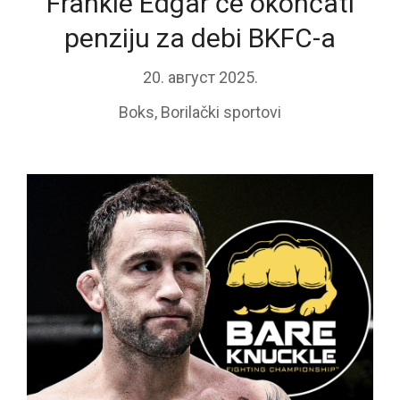
Frankie Edgar će okončati
penziju za debi BKFC-a
20. август 2025.
Boks
,
Borilački sportovi