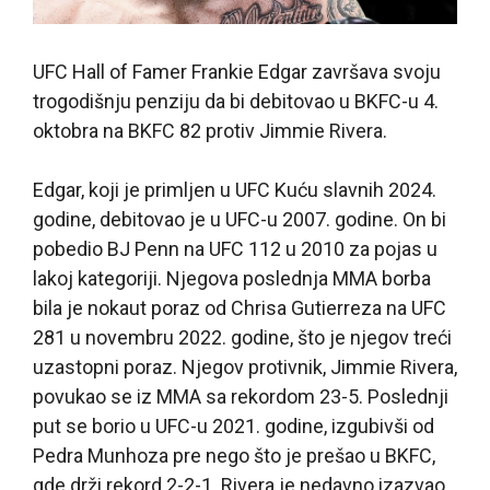
UFC Hall of Famer Frankie Edgar završava svoju
trogodišnju penziju da bi debitovao u BKFC-u 4.
oktobra na BKFC 82 protiv Jimmie Rivera.
Edgar, koji je primljen u UFC Kuću slavnih 2024.
godine, debitovao je u UFC-u 2007. godine. On bi
pobedio BJ Penn na UFC 112 u 2010 za pojas u
lakoj kategoriji. Njegova poslednja MMA borba
bila je nokaut poraz od Chrisa Gutierreza na UFC
281 u novembru 2022. godine, što je njegov treći
uzastopni poraz. Njegov protivnik, Jimmie Rivera,
povukao se iz MMA sa rekordom 23-5. Poslednji
put se borio u UFC-u 2021. godine, izgubivši od
Pedra Munhoza pre nego što je prešao u BKFC,
gde drži rekord 2-2-1. Rivera je nedavno izazvao