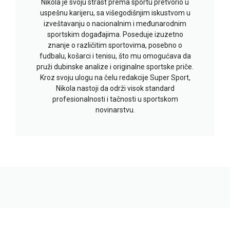
Nikola je svoju strast prema sportu pretvorio u
uspešnu karijeru, sa višegodišnjim iskustvom u
izveštavanju o nacionalnim i međunarodnim
sportskim događajima. Poseduje izuzetno
znanje o različitim sportovima, posebno o
fudbalu, košarci i tenisu, što mu omogućava da
pruži dubinske analize i originalne sportske priče.
Kroz svoju ulogu na čelu redakcije Super Sport,
Nikola nastoji da održi visok standard
profesionalnosti i tačnosti u sportskom
novinarstvu.