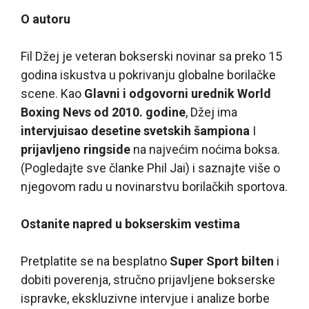
O autoru
Fil Džej je veteran bokserski novinar sa preko 15
godina iskustva u pokrivanju globalne borilačke
scene. Kao
Glavni i odgovorni urednik World
Boxing Nevs od 2010. godine
, Džej ima
intervjuisao desetine svetskih šampiona
I
prijavljeno ringside
na najvećim noćima boksa.
(Pogledajte sve članke Phil Jai) i saznajte više o
njegovom radu u novinarstvu borilačkih sportova.
Ostanite napred u bokserskim vestima
Pretplatite se na besplatno
Super Sport bilten
i
dobiti poverenja, stručno prijavljene bokserske
ispravke, ekskluzivne intervjue i analize borbe