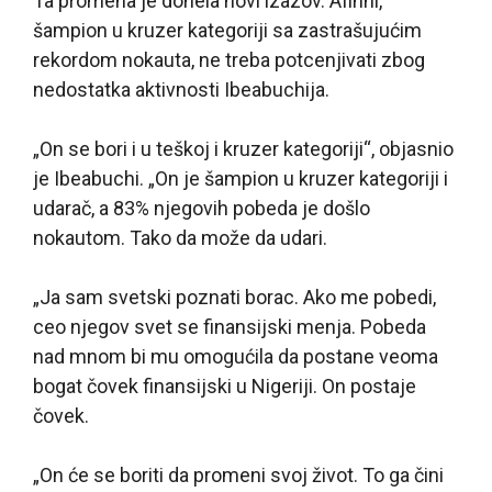
Ta promena je donela novi izazov. Afinni,
šampion u kruzer kategoriji sa zastrašujućim
rekordom nokauta, ne treba potcenjivati zbog
nedostatka aktivnosti Ibeabuchija.
„On se bori i u teškoj i kruzer kategoriji“, objasnio
je Ibeabuchi. „On je šampion u kruzer kategoriji i
udarač, a 83% njegovih pobeda je došlo
nokautom. Tako da može da udari.
„Ja sam svetski poznati borac. Ako me pobedi,
ceo njegov svet se finansijski menja. Pobeda
nad mnom bi mu omogućila da postane veoma
bogat čovek finansijski u Nigeriji. On postaje
čovek.
„On će se boriti da promeni svoj život. To ga čini