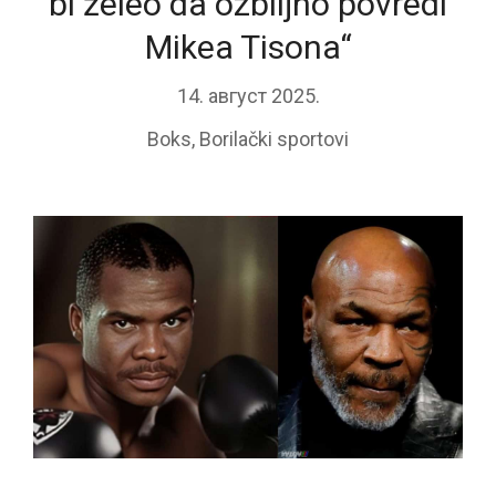
bi želeo da ozbiljno povredi
Mikea Tisona“
14. август 2025.
Boks
,
Borilački sportovi