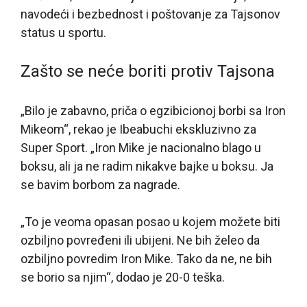
navodeći i bezbednost i poštovanje za Tajsonov
status u sportu.
Zašto se neće boriti protiv Tajsona
„Bilo je zabavno, priča o egzibicionoj borbi sa Iron
Mikeom“, rekao je Ibeabuchi ekskluzivno za
Super Sport. „Iron Mike je nacionalno blago u
boksu, ali ja ne radim nikakve bajke u boksu. Ja
se bavim borbom za nagrade.
„To je veoma opasan posao u kojem možete biti
ozbiljno povređeni ili ubijeni. Ne bih želeo da
ozbiljno povredim Iron Mike. Tako da ne, ne bih
se borio sa njim“, dodao je 20-0 teška.