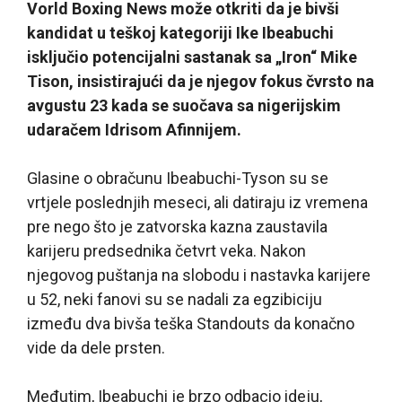
Vorld Boxing News može otkriti da je bivši
kandidat u teškoj kategoriji Ike Ibeabuchi
isključio potencijalni sastanak sa „Iron“ Mike
Tison, insistirajući da je njegov fokus čvrsto na
avgustu 23 kada se suočava sa nigerijskim
udaračem Idrisom Afinnijem.
Glasine o obračunu Ibeabuchi-Tyson su se
vrtjele poslednjih meseci, ali datiraju iz vremena
pre nego što je zatvorska kazna zaustavila
karijeru predsednika četvrt veka. Nakon
njegovog puštanja na slobodu i nastavka karijere
u 52, neki fanovi su se nadali za egzibiciju
između dva bivša teška Standouts da konačno
vide da dele prsten.
Međutim, Ibeabuchi je brzo odbacio ideju,