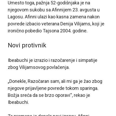
Umesto toga, pažnja 52-godišnjaka je na
njegovom sukobu sa Afinnijem 23. avgusta u
Lagosu. Afinni ulazi kao kasna zamena nakon
povrede izbacio veterana Denija Vilijams, koji je
ironično pobedio Tajsona 2004. godine.
Novi protivnik
Ibeabuchi je izrazio i razočarenje i simpatije
zbog Vilijamsovog povlačenja.
„Donekle, Razočaran sam, ali mi ga je žao zbog
njegove prijavljene povrede tokom sparinga.
Božja sreća da se brzo oporavi“, rekao je
Ibeabuchi.