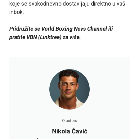
koje se svakodnevno dostavljaju direktno u vaš
inbok.
Pridružite se Vorld Boxing Nevs Channel ili
pratite VBN (Linktree
) za više.
O autoru
Nikola Čavić