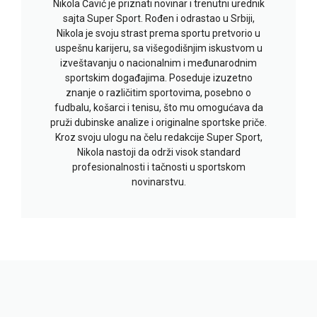
Nikola Čavić je priznati novinar i trenutni urednik
sajta Super Sport. Rođen i odrastao u Srbiji,
Nikola je svoju strast prema sportu pretvorio u
uspešnu karijeru, sa višegodišnjim iskustvom u
izveštavanju o nacionalnim i međunarodnim
sportskim događajima. Poseduje izuzetno
znanje o različitim sportovima, posebno o
fudbalu, košarci i tenisu, što mu omogućava da
pruži dubinske analize i originalne sportske priče.
Kroz svoju ulogu na čelu redakcije Super Sport,
Nikola nastoji da održi visok standard
profesionalnosti i tačnosti u sportskom
novinarstvu.