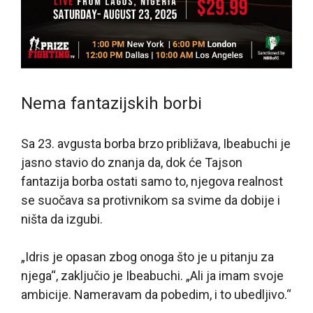
Nema fantazijskih borbi
Sa 23. avgusta borba brzo približava, Ibeabuchi je
jasno stavio do znanja da, dok će Tajson
fantazija borba ostati samo to, njegova realnost
se suočava sa protivnikom sa svime da dobije i
ništa da izgubi.
„Idris je opasan zbog onoga što je u pitanju za
njega“, zaključio je Ibeabuchi. „Ali ja imam svoje
ambicije. Nameravam da pobedim, i to ubedljivo.“