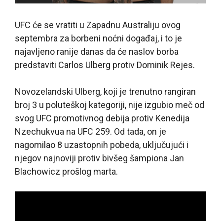
UFC će se vratiti u Zapadnu Australiju ovog
septembra za borbeni noćni događaj, i to je
najavljeno ranije danas da će naslov borba
predstaviti Carlos Ulberg protiv Dominik Rejes.
Novozelandski Ulberg, koji je trenutno rangiran
broj 3 u poluteškoj kategoriji, nije izgubio meč od
svog UFC promotivnog debija protiv Kenedija
Nzechukvua na UFC 259. Od tada, on je
nagomilao 8 uzastopnih pobeda, uključujući i
njegov najnoviji protiv bivšeg šampiona Jan
Blachowicz prošlog marta.