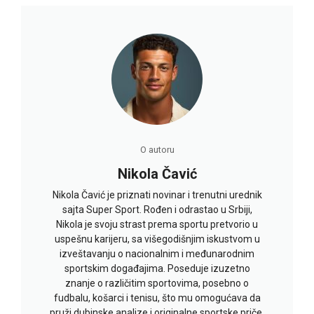
O autoru
Nikola Čavić
Nikola Čavić je priznati novinar i trenutni urednik
sajta Super Sport. Rođen i odrastao u Srbiji,
Nikola je svoju strast prema sportu pretvorio u
uspešnu karijeru, sa višegodišnjim iskustvom u
izveštavanju o nacionalnim i međunarodnim
sportskim događajima. Poseduje izuzetno
znanje o različitim sportovima, posebno o
fudbalu, košarci i tenisu, što mu omogućava da
pruži dubinske analize i originalne sportske priče.