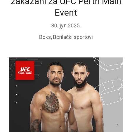
zakazani za UFC Perth Main
Event
30. јул 2025.
Boks
,
Borilački sportovi