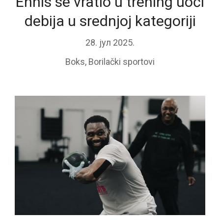
Ennis se vratio u trening uoči
debija u srednjoj kategoriji
28. јул 2025.
Boks
,
Borilački sportovi