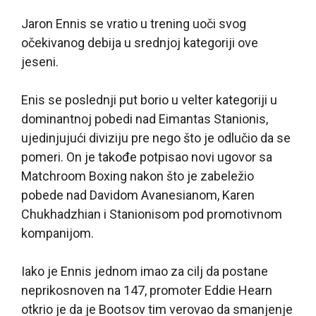
Jaron Ennis se vratio u trening uoči svog
očekivanog debija u srednjoj kategoriji ove
jeseni.
Enis se poslednji put borio u velter kategoriji u
dominantnoj pobedi nad Eimantas Stanionis,
ujedinjujući diviziju pre nego što je odlučio da se
pomeri. On je takođe potpisao novi ugovor sa
Matchroom Boxing nakon što je zabeležio
pobede nad Davidom Avanesianom, Karen
Chukhadzhian i Stanionisom pod promotivnom
kompanijom.
Iako je Ennis jednom imao za cilj da postane
neprikosnoven na 147, promoter Eddie Hearn
otkrio je da je Bootsov tim verovao da smanjenje