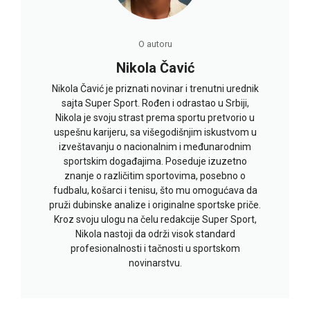
O autoru
Nikola Čavić
Nikola Čavić je priznati novinar i trenutni urednik
sajta Super Sport. Rođen i odrastao u Srbiji,
Nikola je svoju strast prema sportu pretvorio u
uspešnu karijeru, sa višegodišnjim iskustvom u
izveštavanju o nacionalnim i međunarodnim
sportskim događajima. Poseduje izuzetno
znanje o različitim sportovima, posebno o
fudbalu, košarci i tenisu, što mu omogućava da
pruži dubinske analize i originalne sportske priče.
Kroz svoju ulogu na čelu redakcije Super Sport,
Nikola nastoji da održi visok standard
profesionalnosti i tačnosti u sportskom
novinarstvu.