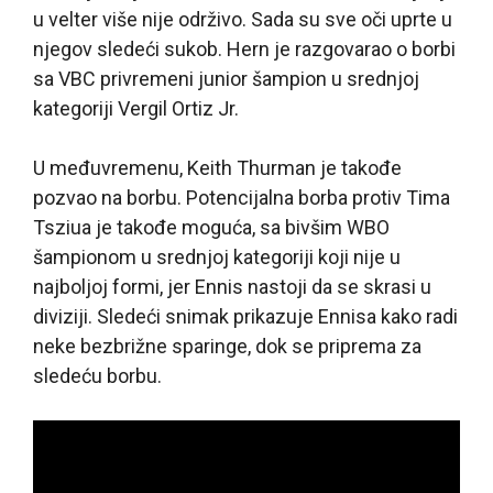
u velter više nije održivo. Sada su sve oči uprte u
njegov sledeći sukob. Hern je razgovarao o borbi
sa VBC privremeni junior šampion u srednjoj
kategoriji Vergil Ortiz Jr.
U međuvremenu, Keith Thurman je takođe
pozvao na borbu. Potencijalna borba protiv Tima
Tsziua je takođe moguća, sa bivšim WBO
šampionom u srednjoj kategoriji koji nije u
najboljoj formi, jer Ennis nastoji da se skrasi u
diviziji. Sledeći snimak prikazuje Ennisa kako radi
neke bezbrižne sparinge, dok se priprema za
sledeću borbu.